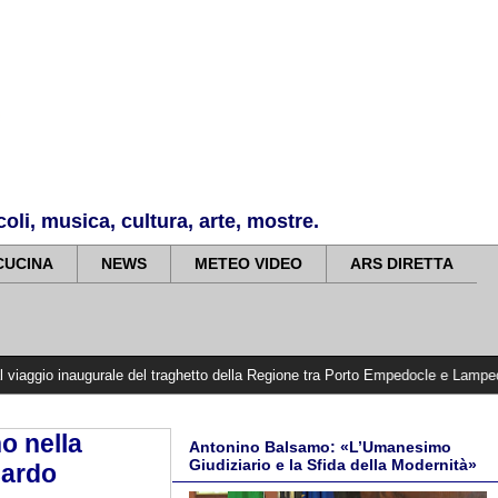
li, musica, cultura, arte, mostre.
CUCINA
NEWS
METEO VIDEO
ARS DIRETTA
augurale del traghetto della Regione tra Porto Empedocle e Lampedusa: «Trasfo
o nella
Antonino Balsamo: «L’Umanesimo
Giudiziario e la Sfida della Modernità»
cardo