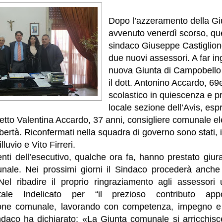
Dopo l’azzeramento della G
avvenuto venerdì scorso, que
sindaco Giuseppe Castiglio
due nuovi assessori. A far in
nuova Giunta di Campobello
il dott. Antonino Accardo, 69
scolastico in quiescenza e p
locale sezione dell’Avis, esp
itetto Valentina Accardo, 37 anni, consigliere comunale el
ertà. Riconfermati nella squadra di governo sono stati, i
lluvio e Vito Firreri.
nti dell’esecutivo, qualche ora fa, hanno prestato giur
nale. Nei prossimi giorni il Sindaco procederà anche
Nel ribadire il proprio ringraziamento agli assessori 
le Indelicato per “il prezioso contributo app
ione comunale, lavorando con competenza, impegno e 
 Sindaco ha dichiarato: «La Giunta comunale si arricchi