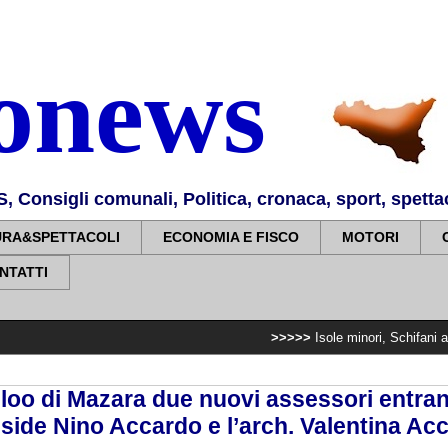
nonews
Consigli comunali, Politica, cronaca, sport, spettaco
URA&SPETTACOLI
ECONOMIA E FISCO
MOTORI
NTATTI
>>>>>
Isole minori, Schifani al viaggio in
oo di Mazara due nuovi assessori entran
eside Nino Accardo e l’arch. Valentina Ac