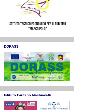
DORASS
Istituto Paritario Machiavelli