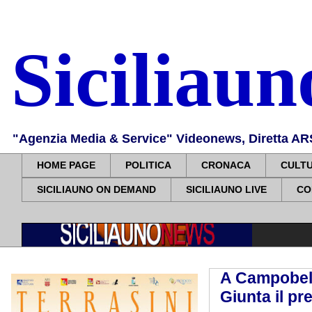
Siciliau
"Agenzia Media & Service" Videonews, Diretta ARS, 
HOME PAGE
POLITICA
CRONACA
CULT
SICILIAUNO ON DEMAND
SICILIAUNO LIVE
CO
A Campobell
Giunta il pr