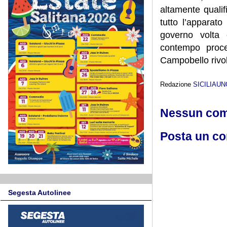
altamente quali
tutto l’apparato
governo volta 
contempo proce
Campobello rivol
Redazione
SICILIAU
Nessun co
Posta un c
Segesta Autolinee