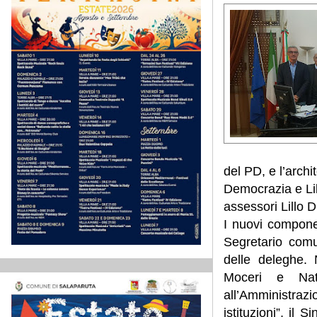
del PD, e l’arch
Democrazia e Lib
assessori Lillo Di
I nuovi compone
Segretario comu
delle deleghe. 
Moceri e Nata
all’Amministraz
istituzioni”, il