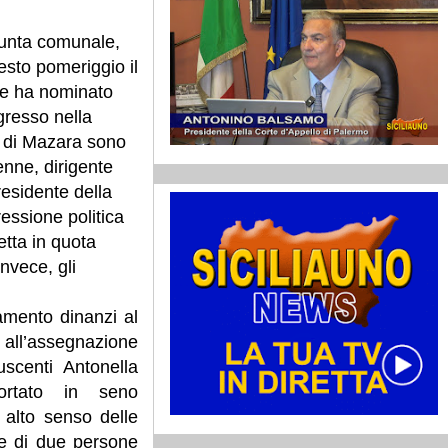
iunta comunale,
sto pomeriggio il
ne ha nominato
gresso nella
 di Mazara sono
enne, dirigente
residente della
ressione politica
etta in quota
nvece, gli
amento dinanzi al
 all’assegnazione
uscenti Antonella
ortato in seno
alto senso delle
sce di due persone