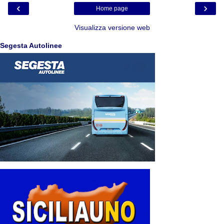
‹
›
Home page
Visualizza versione web
Segesta Autolinee