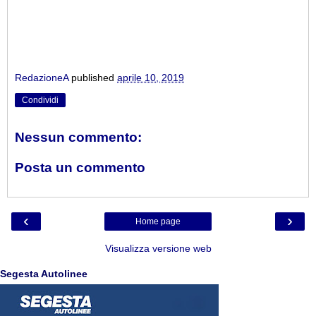
RedazioneA
published
aprile 10, 2019
Condividi
Nessun commento:
Posta un commento
‹
›
Home page
Visualizza versione web
Segesta Autolinee