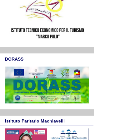
DORASS
Istituto Paritario Machiavelli