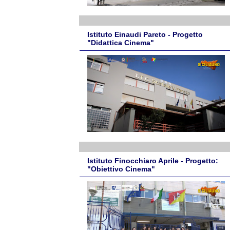
Istituto Einaudi Pareto - Progetto
"Didattica Cinema"
Istituto Finocchiaro Aprile - Progetto:
"Obiettivo Cinema"