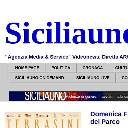
Siciliau
"Agenzia Media & Service" Videonews, Diretta ARS, 
HOME PAGE
POLITICA
CRONACA
CULT
SICILIAUNO ON DEMAND
SICILIAUNO LIVE
CO
>>>>>
Violenza di genere, rilasciati i nulla osta per assu
Domenica Fav
del Parco