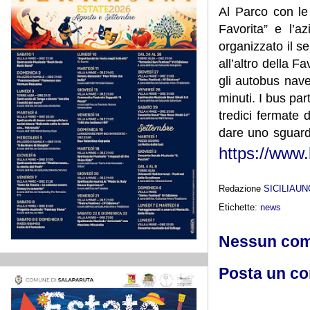
Al Parco con le
Favorita” e l’a
organizzato il s
all’altro della Fa
gli autobus nave
minuti. I bus par
tredici fermate 
dare uno sguard
https://www
Redazione
SICILIAU
Etichette:
news
Nessun co
Posta un c