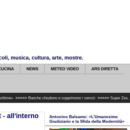
li, musica, cultura, arte, mostre.
CUCINA
NEWS
METEO VIDEO
ARS DIRETTA
>>
Banche chiudono e sopprimono i servizi
>>>>>
Super Zes, governo Schifan
- all’interno
Antonino Balsamo: «L’Umanesimo
Giudiziario e la Sfida della Modernità»