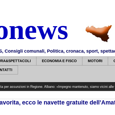
nonews
Consigli comunali, Politica, cronaca, sport, spettaco
URA&SPETTACOLI
ECONOMIA E FISCO
MOTORI
NTATTI
nzioni in Regione. Albano: «Impegno mantenuto, siamo vicini alle vittime»
>>>
orita, ecco le navette gratuite dell’Amat 