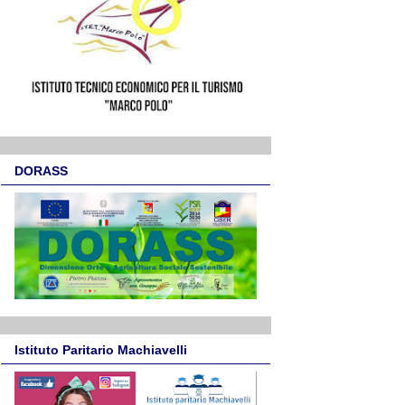
DORASS
Istituto Paritario Machiavelli