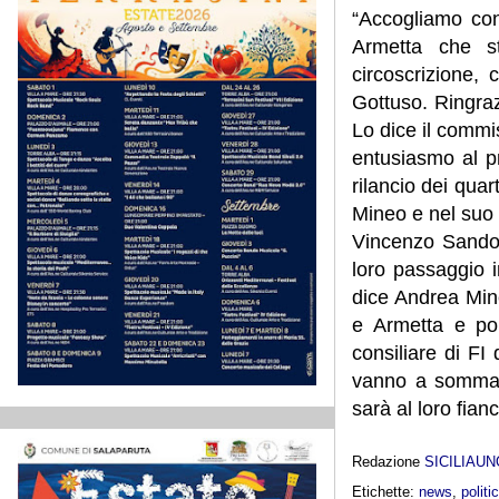
“Accogliamo con
Armetta che st
circoscrizione, 
Gottuso. Ringraz
Lo dice il commi
entusiasmo al pr
rilancio dei quar
Mineo e nel suo l
Vincenzo Sandova
loro passaggio in
dice Andrea Min
e Armetta e por
consiliare di FI
vanno a sommars
sarà al loro fianc
Redazione
SICILIAU
Etichette:
news
,
politi