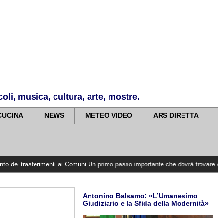
li, musica, cultura, arte, mostre.
CUCINA
NEWS
METEO VIDEO
ARS DIRETTA
ferimenti ai Comuni Un primo passo importante che dovrà trovare continuità ne
Antonino Balsamo: «L’Umanesimo
Giudiziario e la Sfida della Modernità»