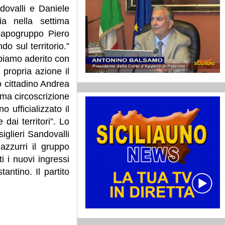
dovalli e Daniele
ia nella settima
 capogruppo Piero
o sul territorio.”
bbiamo aderito con
 propria azione il
o cittadino Andrea
tima circoscrizione
 ufficializzato il
 dai territori”. Lo
glieri Sandovalli
azzurri il gruppo
i i nuovi ingressi
ntino. Il partito