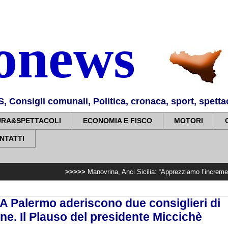
nonews
Consigli comunali, Politica, cronaca, sport, spettaco
URA&SPETTACOLI
ECONOMIA E FISCO
MOTORI
NTATTI
>>>>>
Manovrina, Anci Sicilia: “Apprezziamo l’incremento dei tras
. A Palermo aderiscono due consiglieri di
ne. Il Plauso del presidente Miccichè