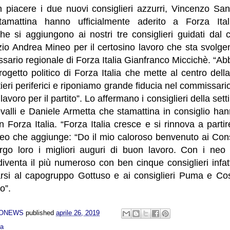
 piacere i due nuovi consiglieri azzurri, Vincenzo San
amattina hanno ufficialmente aderito a Forza Ital
che si aggiungono ai nostri tre consiglieri guidati dal
io Andrea Mineo per il certosino lavoro che sta svolgend
ssario regionale di Forza Italia Gianfranco Miccichè. “A
ogetto politico di Forza Italia che mette al centro della
tieri periferici e riponiamo grande fiducia nel commissari
avoro per il partito”. Lo affermano i consiglieri della set
lli e Daniele Armetta che stamattina in consiglio hanno
 Forza Italia. “Forza Italia cresce e si rinnova a partire
eo che aggiunge: “Do il mio caloroso benvenuto ai Consi
go loro i migliori auguri di buon lavoro. Con i neo 
 diventa il più numeroso con ben cinque consiglieri infatt
i al capogruppo Gottuso e ai consiglieri Puma e Costa
o”.
NONEWS
published
aprile 26, 2019
ca