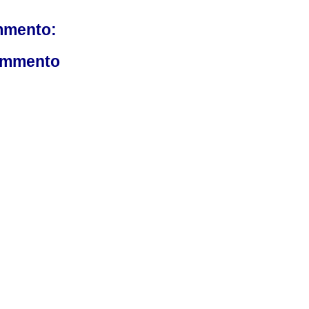
mmento:
ommento