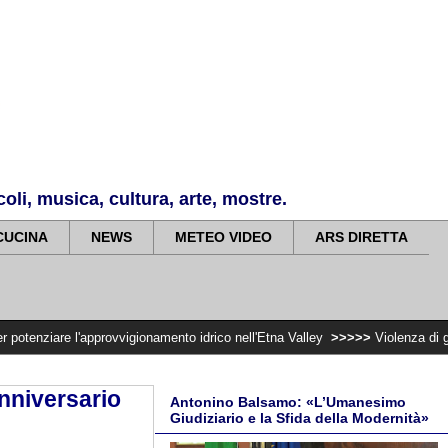
li, musica, cultura, arte, mostre.
CUCINA
NEWS
METEO VIDEO
ARS DIRETTA
approvvigionamento idrico nell'Etna Valley
>>>>>
Violenza di genere, rilascia
anniversario
Antonino Balsamo: «L’Umanesimo
Giudiziario e la Sfida della Modernità»