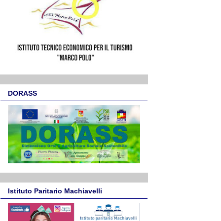
DORASS
Istituto Paritario Machiavelli