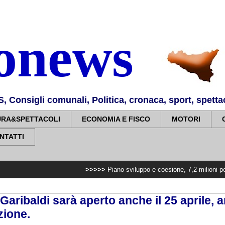
nonews
Consigli comunali, Politica, cronaca, sport, spettaco
URA&SPETTACOLI
ECONOMIA E FISCO
MOTORI
NTATTI
>>>>>
Piano sviluppo e coesione, 7,2 milioni per potenziare l'
 Garibaldi sarà aperto anche il 25 aprile, 
zione.