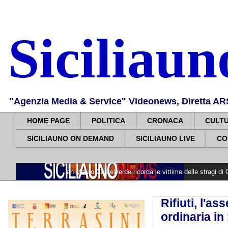
Siciliau
"Agenzia Media & Service" Videonews, Diretta ARS, 
HOME PAGE
POLITICA
CRONACA
CULT
SICILIAUNO ON DEMAND
SICILIAUNO LIVE
CO
>>>>>
San Mauro Castelverde ricorda le vittime delle stragi di Capaci e di via
Rifiuti, l'a
ordinaria i