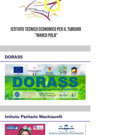
DORASS
Istituto Paritario Machiavelli