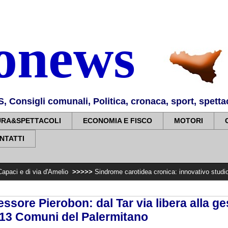
nonews
Consigli comunali, Politica, cronaca, sport, spettaco
URA&SPETTACOLI
ECONOMIA E FISCO
MOTORI
NTATTI
 d'Amelio
>>>>>
Sindrome carotidea cronica: innovativo studio di UniPa pubbl
ssessore Pierobon: dal Tar via libera alla g
n 13 Comuni del Palermitano