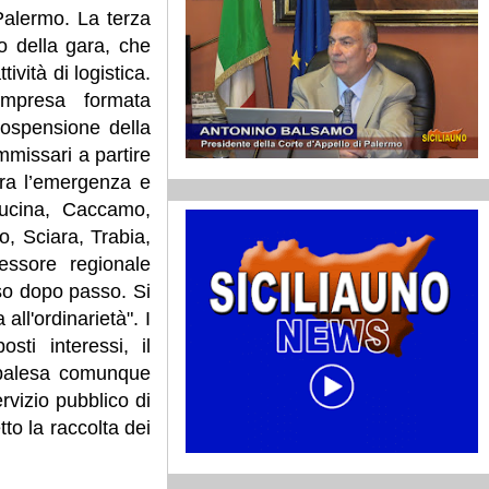
 Palermo. La terza
to della gara, che
tività di logistica.
impresa formata
 sospensione della
mmissari a partire
iura l’emergenza e
Baucina, Caccamo,
, Sciara, Trabia,
ssessore regionale
sso dopo passo. Si
 all'ordinarietà". I
sti interessi, il
i palesa comunque
rvizio pubblico di
to la raccolta dei