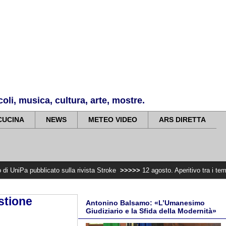
li, musica, cultura, arte, mostre.
CUCINA
NEWS
METEO VIDEO
ARS DIRETTA
icato sulla rivista Stroke
>>>>>
12 agosto. Aperitivo tra i templi e videoma
estione
Antonino Balsamo: «L’Umanesimo
Giudiziario e la Sfida della Modernità»