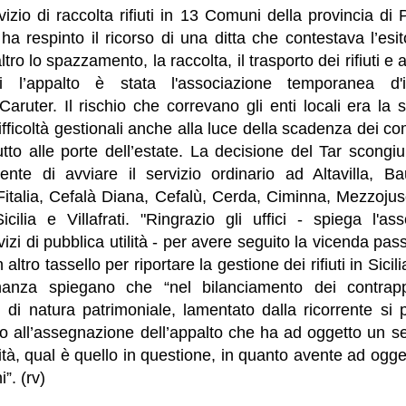
rvizio di raccolta rifiuti in 13 Comuni della provincia di
ha respinto il ricorso di una ditta che contestava l’esi
tro lo spazzamento, la raccolta, il trasporto dei rifiuti e at
i l’appalto è stata l'associazione temporanea d'
Caruter. Il rischio che correvano gli enti locali era la
ifficoltà gestionali anche alla luce della scadenza dei co
 tutto alle porte dell’estate. La decisione del Tar scong
ente di avviare il servizio ordinario ad Altavilla, 
italia, Cefalà Diana, Cefalù, Cerda, Ciminna, Mezzojuso
icilia e Villafrati. "Ringrazio gli uffici - spiega l'a
vizi di pubblica utilità - per avere seguito la vicenda pa
ltro tassello per riportare la gestione dei rifiuti in Sicilia
dinanza spiegano che “nel bilanciamento dei contrappo
 di natura patrimoniale, lamentato dalla ricorrente s
to all’assegnazione dell’appalto che ha ad oggetto un se
tà, qual è quello in questione, in quanto avente ad ogget
i”. (rv)