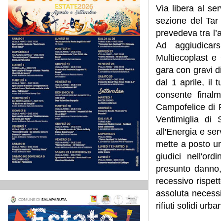
Via libera al se
sezione del Tar 
prevedeva tra l’al
Ad aggiudicars
Multiecoplast e 
gara con gravi d
dal 1 aprile, il
consente finalm
Campofelice di F
Ventimiglia di S
all'Energia e ser
mette a posto un a
giudici nell'or
presunto danno,
recessivo rispet
assoluta necessi
rifiuti solidi urban