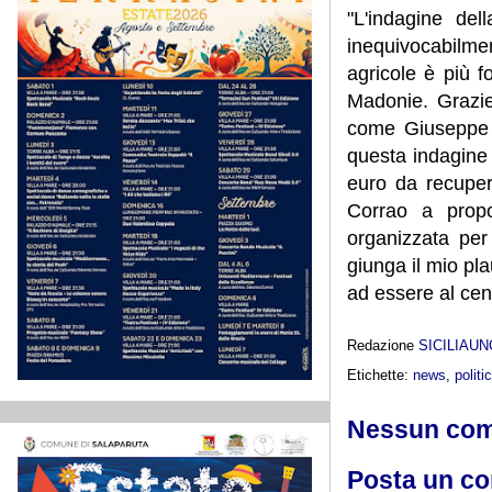
"L'indagine del
inequivocabilmen
agricole è più f
Madonie. Grazie
come Giuseppe A
questa indagine 
euro da recuper
Corrao a propo
organizzata per 
giunga il mio pl
ad essere al cen
Redazione
SICILIAU
Etichette:
news
,
politi
Nessun co
Posta un c