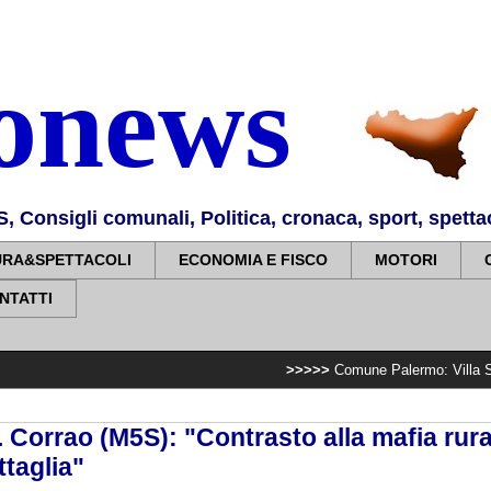
nonews
Consigli comunali, Politica, cronaca, sport, spettaco
URA&SPETTACOLI
ECONOMIA E FISCO
MOTORI
NTATTI
>>>>>
Comune Palermo: Villa Sperlinga, comp
. Corrao (M5S): "Contrasto alla mafia rura
ttaglia"