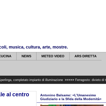
li, musica, cultura, arte, mostre.
CUCINA
NEWS
METEO VIDEO
ARS DIRETTA
letato impianto di illuminazione
>>>>>
Ferragosto: divieto di trasportare le
le al centro
Antonino Balsamo: «L’Umanesimo
Giudiziario e la Sfida della Modernità»