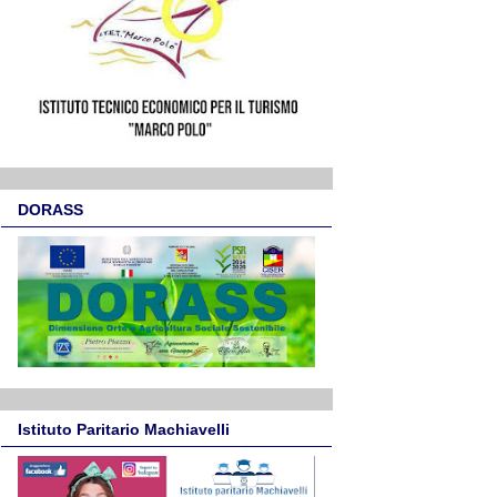
DORASS
Istituto Paritario Machiavelli