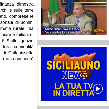
finanza dimostra
chi e sulle terre
liano, comprese le
rsonale di uomini
 mafia rurale, ma
iare e milioni di
 5 Stelle Ignazio
ella criminalità
e di Caltanissetta
orrao - continuerà