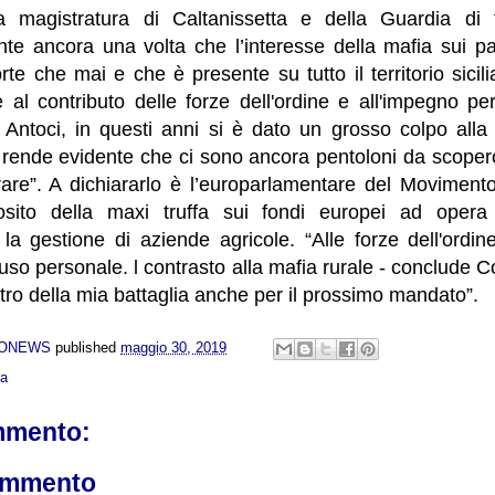
la magistratura di Caltanissetta e della Guardia di 
te ancora una volta che l’interesse della mafia sui par
orte che mai e che è presente su tutto il territorio sici
 al contributo delle forze dell'ordine e all'impegno pe
ntoci, in questi anni si è dato un grosso colpo alla
rende evidente che ci sono ancora pentoloni da scoperch
are”. A dichiararlo è l’europarlamentare del Movimento
sito della maxi truffa sui fondi europei ad opera d
la gestione di aziende agricole. “Alle forze dell'ordin
auso personale. l contrasto alla mafia rurale - conclude C
tro della mia battaglia anche per il prossimo mandato”.
NONEWS
published
maggio 30, 2019
ca
mmento:
ommento