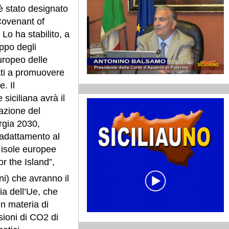
 stato designato
Covenant of
Lo ha stabilito, a
uppo degli
uropeo delle
ati a promuovere
e. Il
siciliana avrà il
azione del
ergia 2030,
’adattamento al
 isole europee
r the Island”,
ni) che avranno il
ia dell’Ue, che
 in materia di
sioni di CO2 di