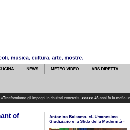
li, musica, cultura, arte, mostre.
CUCINA
NEWS
METEO VIDEO
ARS DIRETTA
li impegni in risultati concreti»
>>>>>
46 anni fa la mafia uccideva il Proc
ant of
Antonino Balsamo: «L’Umanesimo
Giudiziario e la Sfida della Modernità»