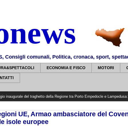
nonews
Consigli comunali, Politica, cronaca, sport, spettaco
URA&SPETTACOLI
ECONOMIA E FISCO
MOTORI
NTATTI
e del traghetto della Regione tra Porto Empedocle e Lampedusa: «Trasformiamo g
gioni UE, Armao ambasciatore del Coven
le isole europee