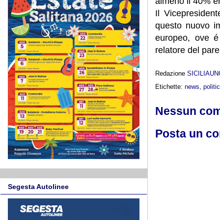
almeno il 40% en
Il Vicepresiden
questo nuovo im
europeo, ove é
relatore del pare
Redazione
SICILIAU
Etichette:
news
,
politi
Nessun co
Posta un c
Segesta Autolinee