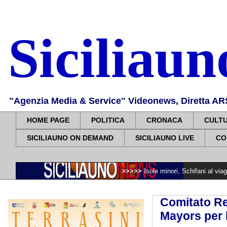
Siciliau
"Agenzia Media & Service" Videonews, Diretta ARS, 
HOME PAGE
POLITICA
CRONACA
CULT
SICILIAUNO ON DEMAND
SICILIAUNO LIVE
CO
>>>>>
Isole minori, Schifani al viaggio inaugural
Comitato Re
Mayors per 