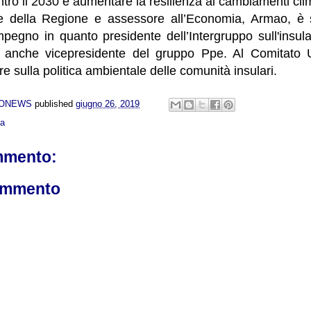
tro il 2030 e aumentare la resilienza ai cambiamenti clim
te della Regione e assessore all’Economia, Armao, è 
pegno in quanto presidente dell’Intergruppo sull'insula
 anche vicepresidente del gruppo Ppe. Al Comitato 
re sulla politica ambientale delle comunità insulari.
NONEWS
published
giugno 26, 2019
ca
mmento:
ommento