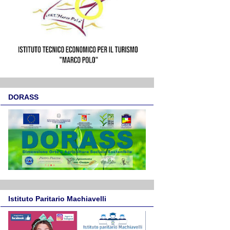
DORASS
Istituto Paritario Machiavelli