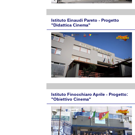
Istituto Einaudi Pareto - Progetto
"Didattica Cinema"
Istituto Finocchiaro Aprile - Progetto:
"Obiettivo Cinema"