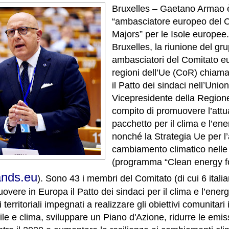
Bruxelles – Gaetano Armao è
“ambasciatore europeo del 
Majors” per le Isole europee. 
Bruxelles, la riunione del gr
ambasciatori del Comitato e
regioni dell’Ue (CoR) chiam
il Patto dei sindaci nell’Union
Vicepresidente della Regione 
compito di promuovere l’attu
pacchetto per il clima e l’en
nonché la Strategia Ue per l
cambiamento climatico nelle
(programma “Clean energy fo
lands.eu
). Sono 43 i membri del Comitato (di cui 6 italia
vere in Europa il Patto dei sindaci per il clima e l’energ
 territoriali impegnati a realizzare gli obiettivi comunitari
ile e clima, sviluppare un Piano d'Azione, ridurre le emis