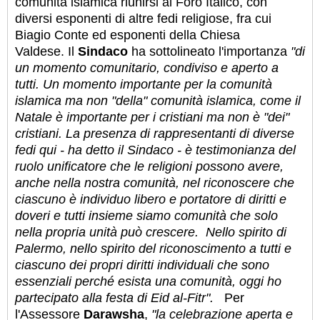
comunità islamica riunirsi al Foro Italico, con
diversi esponenti di altre fedi religiose, fra cui
Biagio Conte ed esponenti della Chiesa
Valdese.
Il
Sindaco
ha sottolineato l'importanza
"di
un momento comunitario, condiviso e aperto a
tutti. Un momento importante per la comunità
islamica ma non "della" comunità islamica, come il
Natale è importante per i cristiani ma non è "dei"
cristiani. La presenza di rappresentanti di diverse
fedi qui - ha detto il Sindaco - è testimonianza del
ruolo unificatore che le religioni possono avere,
anche nella nostra comunità, nel riconoscere che
ciascuno è individuo libero e portatore di diritti e
doveri e tutti insieme siamo comunità che solo
nella propria unità può crescere.
Nello spirito di
Palermo, nello spirito del riconoscimento a tutti e
ciascuno dei propri diritti individuali che sono
essenziali perché esista una comunità, oggi ho
partecipato alla festa di Eid al-Fitr".
Per
l'Assessore
Darawsha
,
"la celebrazione aperta e