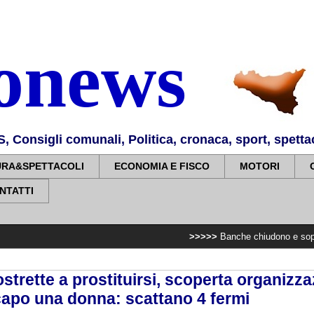
nonews
Consigli comunali, Politica, cronaca, sport, spettaco
URA&SPETTACOLI
ECONOMIA E FISCO
MOTORI
NTATTI
>>>>>
Banche chiudono e sopprimono i servi
strette a prostituirsi, scoperta organizza
capo una donna: scattano 4 fermi