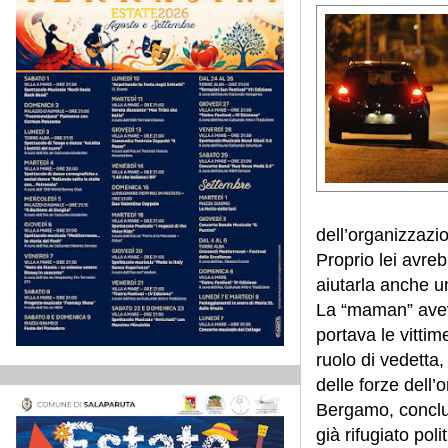
dell’organizzazi
Proprio lei avre
aiutarla anche u
La “maman” aveva
portava le vitti
ruolo di vedetta
delle forze dell’o
Bergamo, conclud
già rifugiato pol