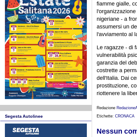
fiamme gialle, c
l'organizzazione 
nigeriane - a fr
assumersi un deb
l'avviamento al 
Le ragazze - di f
vulnerabilità psi
garanzia del debi
costrette a perm
dell'Italia. Dai 
prostituzione, c
riottenere la lib
Redazione
Redazione
Etichette:
CRONACA
Segesta Autolinee
Nessun co