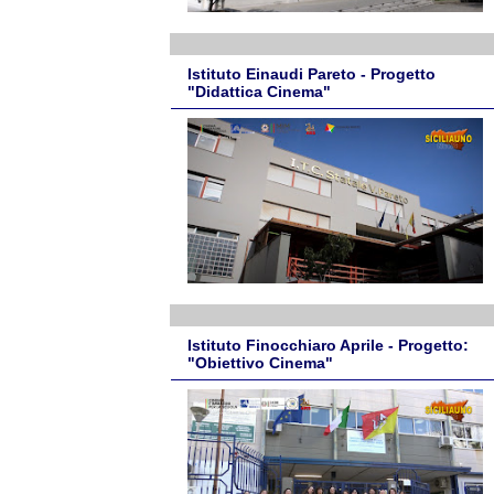
Istituto Einaudi Pareto - Progetto
"Didattica Cinema"
Istituto Finocchiaro Aprile - Progetto:
"Obiettivo Cinema"