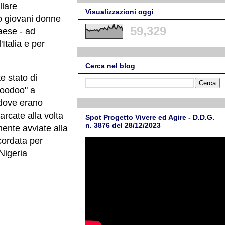
llare
Visualizzazioni oggi
do giovani donne
59,329
aese - ad
Italia e per
Cerca nel blog
e stato di
"Voodoo" a
 dove erano
rcate alla volta
Spot Progetto Vivere ed Agire - D.D.G.
n. 3876 del 28/12/2023
mente avviate alla
cordata per
 Nigeria