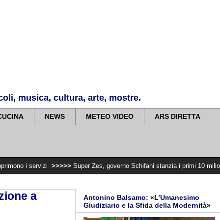
li, musica, cultura, arte, mostre.
CUCINA
NEWS
METEO VIDEO
ARS DIRETTA
zi
>>>>>
Super Zes, governo Schifani stanzia i primi 10 milioni per integrare
zione a
Antonino Balsamo: «L’Umanesimo
Giudiziario e la Sfida della Modernità»