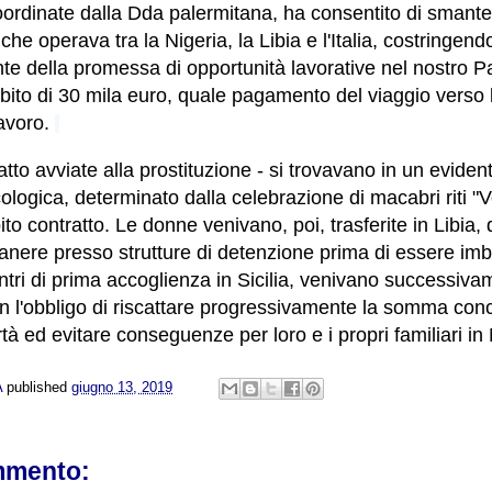
oordinate dalla Dda palermitana, ha consentito di smante
che operava tra la Nigeria, la Libia e l'Italia, costringen
onte della promessa di opportunità lavorative nel nostro P
ito di 30 mila euro, quale pagamento del viaggio verso l'
lavoro.
atto avviate alla prostituzione - si trovavano in un evident
cologica, determinato dalla celebrazione di macabri riti 
to contratto. Le donne venivano, poi, trasferite in Libia,
anere presso strutture di detenzione prima di essere imba
centri di prima accoglienza in Sicilia, venivano successiva
on l'obbligo di riscattare progressivamente la somma con
ertà ed evitare conseguenze per loro e i propri familiari in
A
published
giugno 13, 2019
mmento: