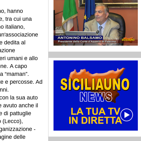
mo, hanno
e, tra cui una
o italiano,
un'associazione
e dedita al
azione
seri umani e allo
one.
A capo
 la “maman”.
rte e percosse. Ad
nni.
 con la sua auto
e avuto anche il
 di pattuglie
o (Lecco),
rganizzazione -
agine delle