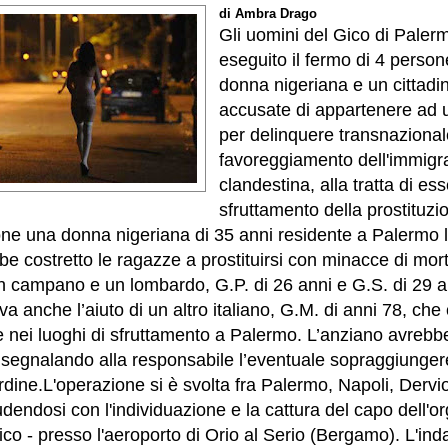
di Ambra Drago
Gli uomini del Gico di Paler
eseguito il fermo di 4 person
donna nigeriana e un cittadin
accusate di appartenere ad 
per delinquere transnazional
favoreggiamento dell'immigr
clandestina, alla tratta di es
sfruttamento della prostituzi
one una donna nigeriana di 35 anni residente a Palermo
bbe costretto le ragazze a prostituirsi con minacce di mo
n campano e un lombardo, G.P. di 26 anni e G.S. di 29 a
 anche l’aiuto di un altro italiano, G.M. di anni 78, che
me nei luoghi di sfruttamento a Palermo. L’anziano avrebb
, segnalando alla responsabile l’eventuale sopraggiungere
rdine.
L'operazione si è svolta fra Palermo, Napoli, Dervi
endosi con l'individuazione e la cattura del capo dell'o
itico - presso l'aeroporto di Orio al Serio (Bergamo). L'ind