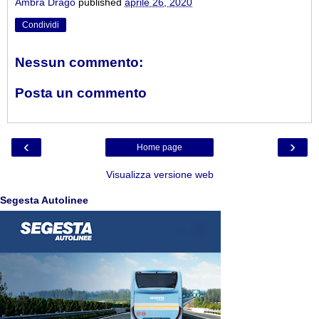
Ambra Drago
published
aprile 26, 2020
Condividi
Nessun commento:
Posta un commento
‹
›
Home page
Visualizza versione web
Segesta Autolinee