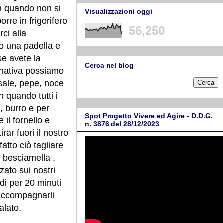
fin quando non si
Visualizzazioni oggi
rre in frigorifero
56,250
ci alla
o una padella e
se avete la
Cerca nel blog
ernativa possiamo
 sale, pepe, noce
 quando tutti i
, burro e per
Spot Progetto Vivere ed Agire - D.D.G.
il fornello e
n. 3876 del 28/12/2023
ar fuori il nostro
fatto ciò tagliare
i besciamella ,
zato sui nostri
adi per 20 minuti
i accompagnarli
palato.