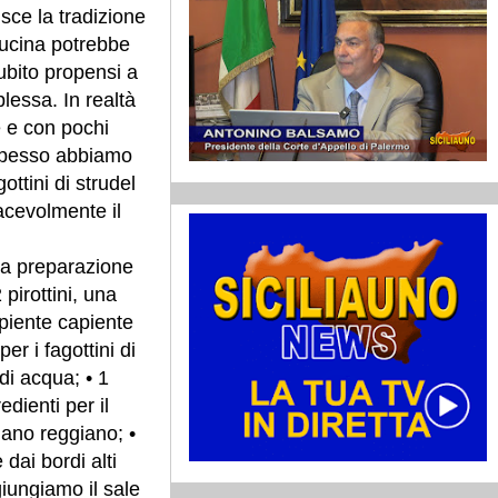
sce la tradizione
cucina potrebbe
ubito propensi a
plessa. In realtà
e e con pochi
e spesso abbiamo
ottini di strudel
acevolmente il
la preparazione
pirottini, una
ipiente capiente
er i fagottini di
 di acqua; • 1
edienti per il
iano reggiano; •
dai bordi alti
iungiamo il sale