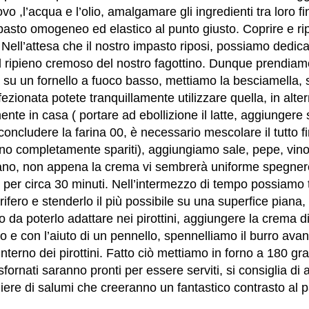
uovo ,l’acqua e l’olio, amalgamare gli ingredienti tra loro 
pasto omogeneo ed elastico al punto giusto. Coprire e ripo
 Nell’attesa che il nostro impasto riposi, possiamo dedicar
l ripieno cremoso del nostro fagottino. Dunque prendiam
su un fornello a fuoco basso, mettiamo la besciamella, 
ezionata potete tranquillamente utilizzare quella, in alt
mente in casa ( portare ad ebollizione il latte, aggiungere
ncludere la farina 00, è necessario mescolare il tutto fin
o completamente spariti), aggiungiamo sale, pepe, vino
iano, non appena la crema vi sembrerà uniforme spegnere 
 per circa 30 minuti. Nell’intermezzo di tempo possiamo tir
rifero e stenderlo il più possibile su una superfice piana, 
 da poterlo adattare nei pirottini, aggiungere la crema d
to e con l’aiuto di un pennello, spennelliamo il burro avan
l’interno dei pirottini. Fatto ciò mettiamo in forno a 180 gr
sfornati saranno pronti per essere serviti, si consiglia d
iere di salumi che creeranno un fantastico contrasto al 