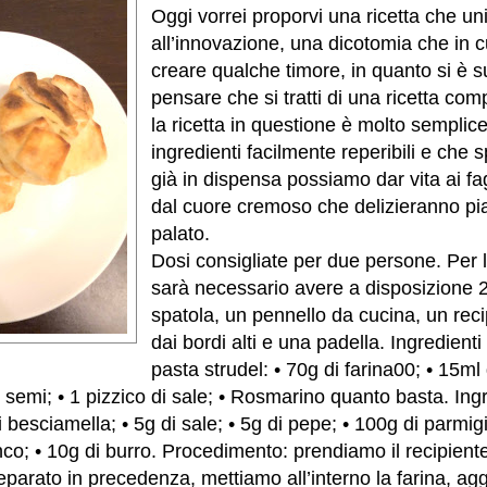
Oggi vorrei proporvi una ricetta che uni
all’innovazione, una dicotomia che in 
creare qualche timore, in quanto si è s
pensare che si tratti di una ricetta com
la ricetta in questione è molto semplic
ingredienti facilmente reperibili e ch
già in dispensa possiamo dar vita ai fag
dal cuore cremoso che delizieranno pi
palato.
Dosi consigliate per due persone. Per 
sarà necessario avere a disposizione 2 
spatola, un pennello da cucina, un rec
dai bordi alti e una padella. Ingredienti p
pasta strudel: • 70g di farina00; • 15ml
i semi; • 1 pizzico di sale; • Rosmarino quanto basta. Ingr
i besciamella; • 5g di sale; • 5g di pepe; • 100g di parmig
co; • 10g di burro. Procedimento: prendiamo il recipiente 
arato in precedenza, mettiamo all’interno la farina, agg