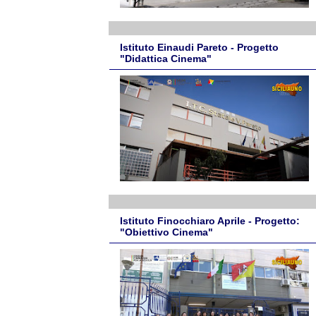
Istituto Einaudi Pareto - Progetto
"Didattica Cinema"
Istituto Finocchiaro Aprile - Progetto:
"Obiettivo Cinema"