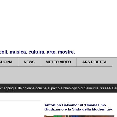
li, musica, cultura, arte, mostre.
CUCINA
NEWS
METEO VIDEO
ARS DIRETTA
 colonne doriche al parco archeologico di Selinunte
>>>>>
Gangi Illumina la 
Antonino Balsamo: «L’Umanesimo
Giudiziario e la Sfida della Modernità»