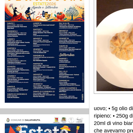
uovo; • 5g olio d
ripieno: • 250g d
20ml di vino bian
che avevamo prep