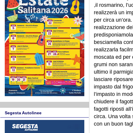
,il rosmarino, l’
realizzerà un im
per circa un’ora.
realizzazione de
predisponiamola 
besciamella conf
realizzarla facil
moscata ed per co
grumi non sarann
ultimo il parmig
lasciare riposare
impasto dal frigo
l’impasto in modo
chiudere il fagot
fagotti riposti al
Segesta Autolinee
circa. Una volta 
con un buon tagl