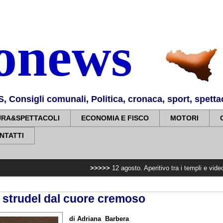
nonews
Consigli comunali, Politica, cronaca, sport, spettaco
URA&SPETTACOLI
ECONOMIA E FISCO
MOTORI
NTATTI
>>>>>
12 agosto. Aperitivo tra i templi e videomapping sulle
i strudel dal cuore cremoso
di Adriana Barbera