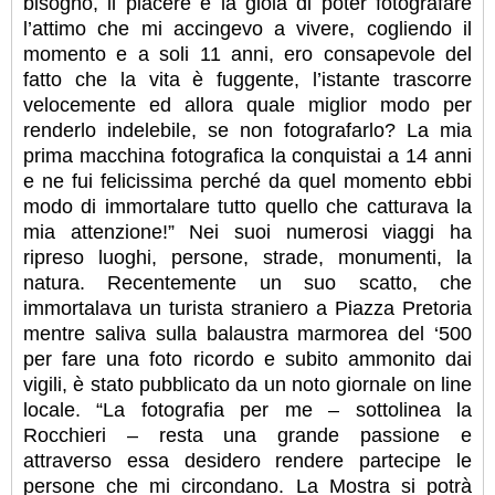
bisogno, il piacere e la gioia di poter fotografare
l’attimo che mi accingevo a vivere, cogliendo il
momento e a soli 11 anni, ero consapevole del
fatto che la vita è fuggente, l’istante trascorre
velocemente ed allora quale miglior modo per
renderlo indelebile, se non fotografarlo? La mia
prima macchina fotografica la conquistai a 14 anni
e ne fui felicissima perché da quel momento ebbi
modo di immortalare tutto quello che catturava la
mia attenzione!” Nei suoi numerosi viaggi ha
ripreso luoghi, persone, strade, monumenti, la
natura. Recentemente un suo scatto, che
immortalava un turista straniero a Piazza Pretoria
mentre saliva sulla balaustra marmorea del ‘500
per fare una foto ricordo e subito ammonito dai
vigili, è stato pubblicato da un noto giornale on line
locale. “La fotografia per me – sottolinea la
Rocchieri – resta una grande passione e
attraverso essa desidero rendere partecipe le
persone che mi circondano. La Mostra si potrà