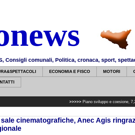
nonews
Consigli comunali, Politica, cronaca, sport, spettaco
URA&SPETTACOLI
ECONOMIA E FISCO
MOTORI
NTATTI
>>>>>
Piano sviluppo e coesione, 7,2 milioni per po
e sale cinematografiche, Anec Agis ringraz
ionale