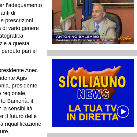
per l’adeguamento
anti di
le prescrizioni
à di vario genere
atografica
azie a questa
 perduto pari al
 presidente Anec
sidente Agis
onia, presidente
o regionale,
rto Samonà, il
la sensibilità
 Il futuro delle
la riqualificazione
ure,