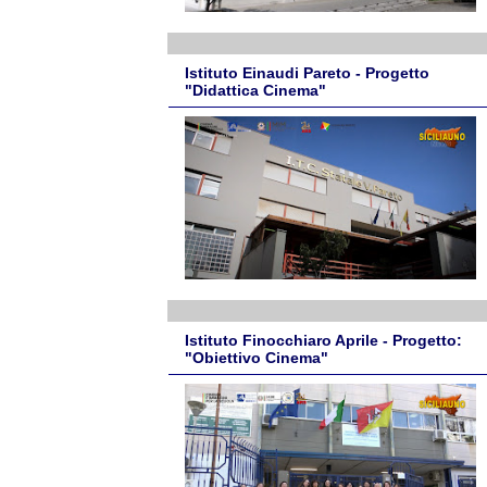
Istituto Einaudi Pareto - Progetto
"Didattica Cinema"
Istituto Finocchiaro Aprile - Progetto:
"Obiettivo Cinema"