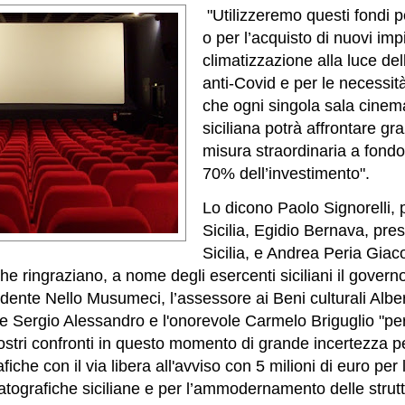
"Utilizzeremo questi fondi 
o per l’acquisto di nuovi impi
climatizzazione alla luce del
anti-Covid e per le necessit
che ogni singola sala cinem
siciliana potrà affrontare gr
misura straordinaria a fondo
70% dell’investimento".
Lo dicono Paolo Signorelli,
Sicilia, Egidio Bernava, pre
Sicilia, e Andrea Peria Giac
e ringraziano, a nome degli esercenti siciliani il govern
idente Nello Musumeci, l’assessore ai Beni culturali Albe
le Sergio Alessandro e l'onorevole Carmelo Briguglio "per 
ostri confronti in questo momento di grande incertezza per
iche con il via libera all'avviso con 5 milioni di euro per 
atografiche siciliane e per l’ammodernamento delle strutt