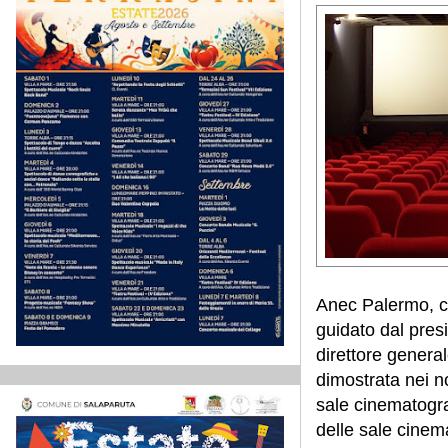
Anec Palermo, ch
guidato dal pres
direttore genera
dimostrata nei n
sale cinematograf
delle sale cinem