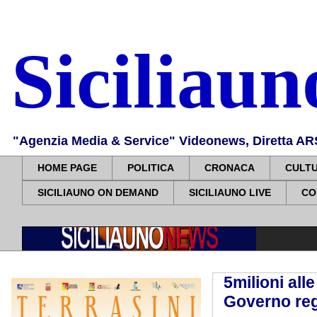
Siciliau
"Agenzia Media & Service" Videonews, Diretta ARS, 
HOME PAGE
POLITICA
CRONACA
CULT
SICILIAUNO ON DEMAND
SICILIAUNO LIVE
CO
5milioni all
Governo reg