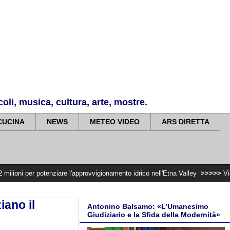
li, musica, cultura, arte, mostre.
CUCINA
NEWS
METEO VIDEO
ARS DIRETTA
tenziare l'approvvigionamento idrico nell'Etna Valley
>>>>>
Violenza di gener
iano il
Antonino Balsamo: «L’Umanesimo
Giudiziario e la Sfida della Modernità»