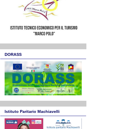
DORASS
Istituto Paritario Machiavelli