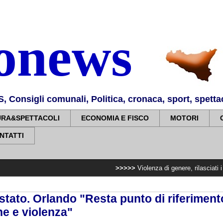
nonews
Consigli comunali, Politica, cronaca, sport, spettaco
URA&SPETTACOLI
ECONOMIA E FISCO
MOTORI
NTATTI
>>>>>
Violenza di genere, rilasciati i nulla osta
stato. Orlando "Resta punto di riferiment
ne e violenza"