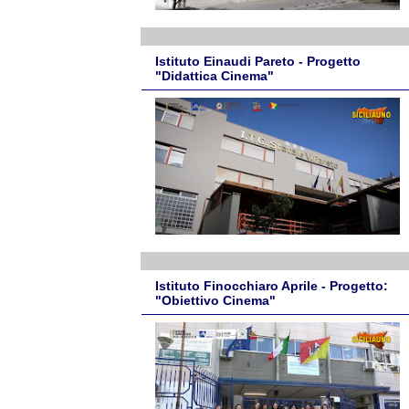
Istituto Einaudi Pareto - Progetto
"Didattica Cinema"
Istituto Finocchiaro Aprile - Progetto:
"Obiettivo Cinema"