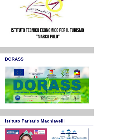
DORASS
Istituto Paritario Machiavelli