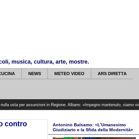
li, musica, cultura, arte, mostre.
CUCINA
NEWS
METEO VIDEO
ARS DIRETTA
 per assunzioni in Regione. Albano: «Impegno mantenuto, siamo vicini alle vitti
o contro
Antonino Balsamo: «L’Umanesimo
Giudiziario e la Sfida della Modernità»