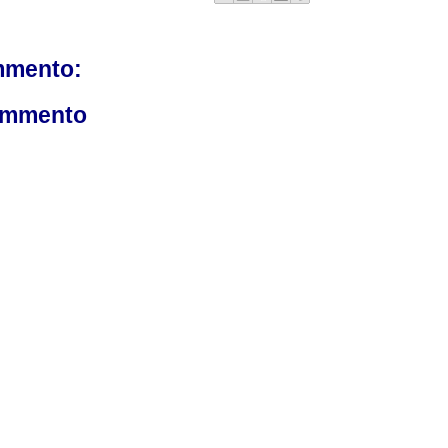
mmento:
ommento