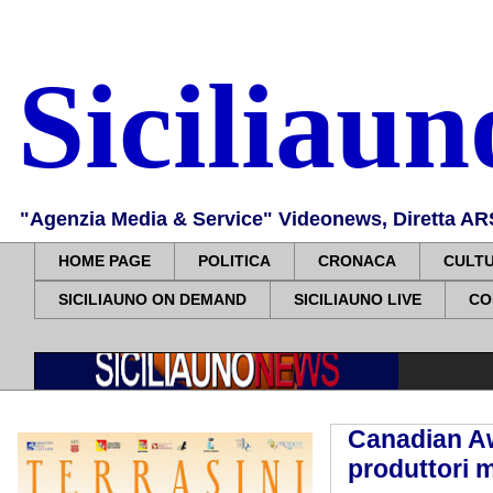
Siciliau
"Agenzia Media & Service" Videonews, Diretta ARS, 
HOME PAGE
POLITICA
CRONACA
CULT
SICILIAUNO ON DEMAND
SICILIAUNO LIVE
CO
Canadian Aw
produttori m