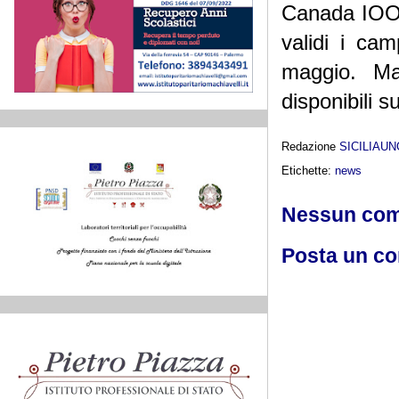
Canada IOOC
validi i ca
maggio. Mag
disponibili s
Redazione
SICILIAU
Etichette:
news
Nessun co
Posta un c