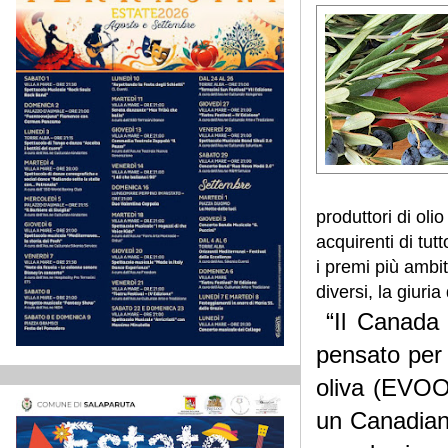
produttori di oli
acquirenti di tu
i premi più ambit
diversi, la giuri
“Il Canada 
pensato per a
oliva (EVOO)
un Canadian A