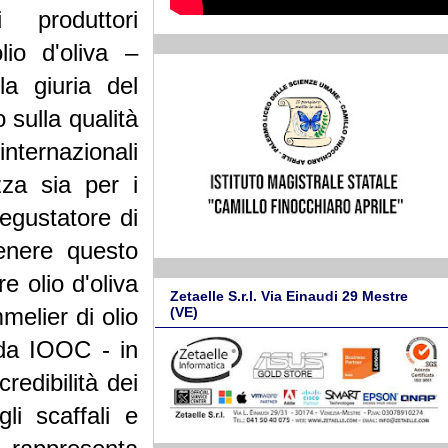
produttori
lio d'oliva –
a giuria del
sulla qualità
internazionali
zza sia per i
egustatore di
enere questo
 olio d'oliva
Zetaelle S.r.l. Via Einaudi 29 Mestre
melier di olio
(VE)
ada IOOC - in
edibilità dei
li scaffali e