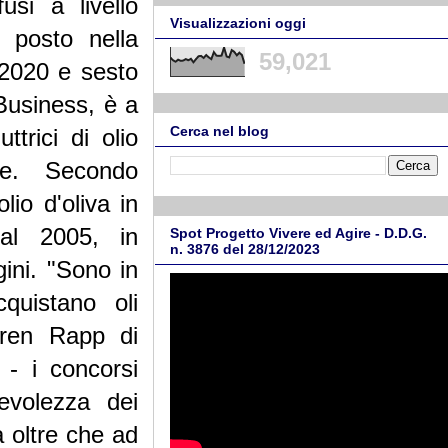
usi a livello
Visualizzazioni oggi
o posto nella
59,021
 2020 e sesto
 Business, è a
Cerca nel blog
ttrici di olio
ne. Secondo
olio d'oliva in
al 2005, in
Spot Progetto Vivere ed Agire - D.D.G.
n. 3876 del 28/12/2023
gini.
"Sono in
quistano oli
Karen Rapp di
- i concorsi
volezza dei
à oltre che ad