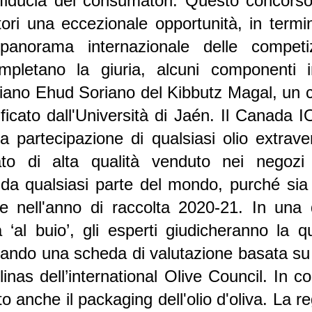
fiducia dei consumatori. Questo concors
ori una eccezionale opportunità, in termini 
e panorama internazionale delle competi
ompletano la giuria, alcuni componenti in
liano Ehud Soriano del Kibbutz Magal, un 
ificato dall'Università di Jaén. Il Canada
a partecipazione di qualsiasi olio extrave
ato di alta qualità venduto nei negozi 
 da qualsiasi parte del mondo, purché sia
lte nell'anno di raccolta 2020-21. In una
 ‘al buio’, gli esperti giudicheranno la qua
izzando una scheda di valutazione basata su
inas dell’international Olive Council. In 
o anche il packaging dell'olio d'oliva. La re