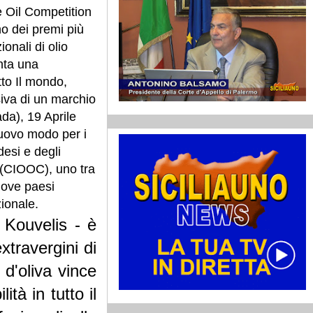
e Oil Competition
no dei premi più
ionali di olio
enta una
tto Il mondo,
iva di un marchio
da), 19 Aprile
uovo modo per i
desi e degli
n (CIOOC), uno tra
 nove paesi
zionale.
 Kouvelis - è
xtravergini di
 d'oliva vince
tà in tutto il