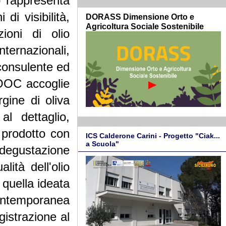
o rappresenta
di visibilità,
DORASS Dimensione Orto e
Agricoltura Sociale Sostenibile
zioni di olio
ternazionali,
consulente ed
 IOOC accoglie
rgine di oliva
al dettaglio,
 prodotto con
ICS Calderone Carini - Progetto "Ciak...
a Scuola"
 degustazione
lità dell'olio
 quella ideata
contemporanea
gistrazione al