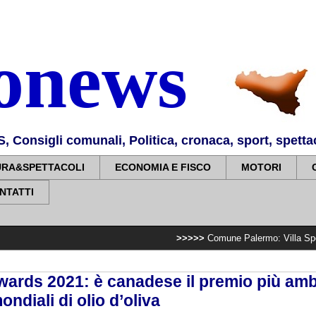
nonews
Consigli comunali, Politica, cronaca, sport, spettaco
URA&SPETTACOLI
ECONOMIA E FISCO
MOTORI
NTATTI
>>>>>
Comune Palermo: Villa Sperlinga, complet
ards 2021: è canadese il premio più amb
ondiali di olio d’oliva