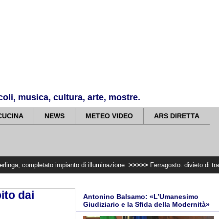
li, musica, cultura, arte, mostre.
CUCINA
NEWS
METEO VIDEO
ARS DIRETTA
ato impianto di illuminazione
>>>>>
Ferragosto: divieto di trasportare legna
ito dai
Antonino Balsamo: «L’Umanesimo
Giudiziario e la Sfida della Modernità»