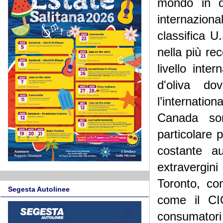
mondo in qu
internazion
classifica 
nella più re
livello inte
d'oliva do
l’internation
Canada son
particolare p
costante a
extravergin
Toronto, co
Segesta Autolinee
come il CI
consumatori 