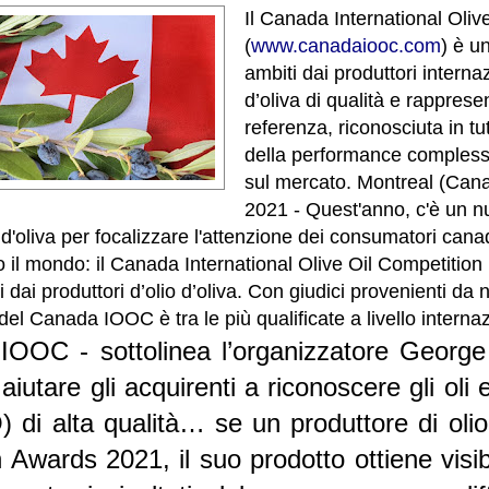
Il Canada International Oliv
(
www.canadaiooc.com
) è u
ambiti dai produttori internaz
d’oliva di qualità e rappres
referenza, riconosciuta in tu
della performance compless
sul mercato.
Montreal (Cana
2021 - Quest'anno, c'è un n
o d'oliva per focalizzare l'attenzione dei consumatori cana
tto il mondo: il Canada International Olive Oil Competitio
i dai produttori d’olio d’oliva. Con giudici provenienti da
a del Canada IOOC è tra le più qualificate a livello interna
IOOC - sottolinea l’organizzatore George
iutare gli acquirenti a riconoscere gli oli e
 di alta qualità… se un produttore di olio
wards 2021, il suo prodotto ottiene visibili