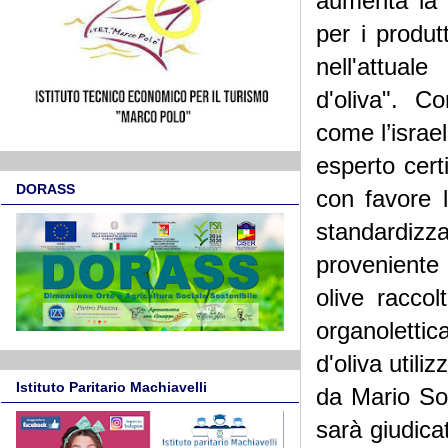
aumenta la 
per i produtt
nell'attual
d'oliva". C
come l’israe
esperto cert
DORASS
con favore l
standardizz
proveniente
olive racco
organolettica
d'oliva util
Istituto Paritario Machiavelli
da Mario Sol
sarà giudicat