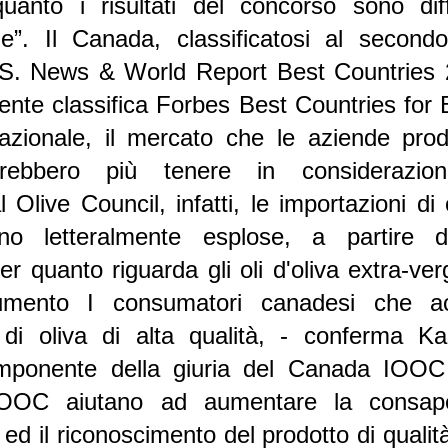
anto i risultati del concorso sono diff
ale”.
Il Canada, classificatosi al second
U.S. News & World Report Best Countries
cente classifica Forbes Best Countries for
rnazionale, il mercato che le aziende produ
vrebbero più tenere in considerazio
al Olive Council, infatti, le importazioni di 
o letteralmente esplose, a partire d
er quanto riguarda gli oli d'oliva extra-ver
umento I consumatori canadesi che ac
i di oliva di alta qualità, - conferma 
mponente della giuria del Canada IOOC 
OOC aiutano ad aumentare la consape
ed il riconoscimento del prodotto di qualit