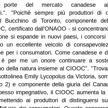
 porte del mercato canadese ai 
li.".
"Poiché sempre più produttori di o
l Bucchino di Toronto, componente dell
 certificato dall'ONAOO - si concentrano 
one si espande in nuovi paesi, i concorsi 
to un eccellente veicolo di consapevole
che per i consumatori. Come canadese e d
a, è per me un onore continuare a sost
o della natura insieme al CIOOC". "Trovare
 sottolinea Emily Lycopolus da Victoria, som
ello 2) e componente della giuria del Can
esso impegnativo, il CIOOC aumenta la cr
ettendo ai produttori di distinguersi sug