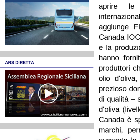
aprire le
internaziona
aggiunge Fi
Canada IOOC,
e la produzi
hanno forni
ARS DIRETTA
produttori 
olio d'oliv
prezioso don
di qualità –
d'oliva (liv
Canada è sp
marchi, perm