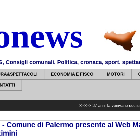
nonews
Consigli comunali, Politica, cronaca, sport, spettaco
URA&SPETTACOLI
ECONOMIA E FISCO
MOTORI
NTATTI
>>>>>
37 anni fa venivano uccisi l'agente Nino Ag
 - Comune di Palermo presente al Web M
Rimini