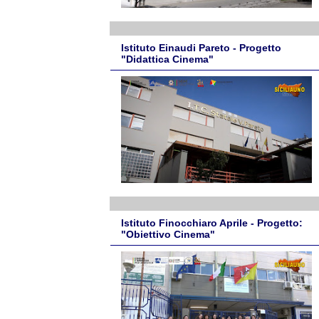
Istituto Einaudi Pareto - Progetto
"Didattica Cinema"
Istituto Finocchiaro Aprile - Progetto:
"Obiettivo Cinema"