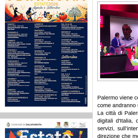
Palermo viene coi
come andranno ut
La città di Pale
digitali d'Itali
servizi, sull’int
direzione che met