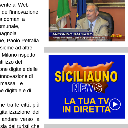
sente al Web
l dell’innovazione
 a domani a
comunale,
omagnola
ne, Paolo Petralia
sieme ad altre
 e Milano rispetto
tilizzo del
one digitale delle
l'Innovazione di
amassa - e
e digitale e di
 tra le città più
gitalizzazione dei
di andare verso la
sia dei turisti che