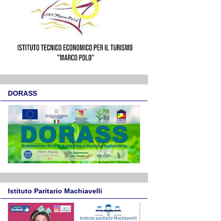
DORASS
Istituto Paritario Machiavelli