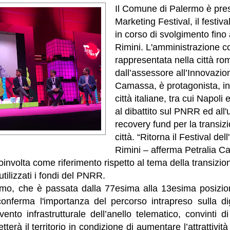
Il Comune di Palermo è pre
Marketing Festival, il festiva
in corso di svolgimento fino
Rimini. L'amministrazione 
rappresentata nella città r
dall’assessore all’Innovazio
Camassa, è protagonista, in
città italiane, tra cui Napoli
al dibattito sul PNRR ed all'u
recovery fund per la transizi
città. “Ritorna il Festival del
Rimini – afferma Petralia C
nvolta come riferimento rispetto al tema della transizion
ilizzati i fondi del PNRR.
rmo, che è passata dalla 77esima alla 13esima posizione
a, conferma l'importanza del percorso intrapreso sulla di
ervento infrastrutturale dell’anello telematico, convinti 
terà il territorio in condizione di aumentare l’attrattività 