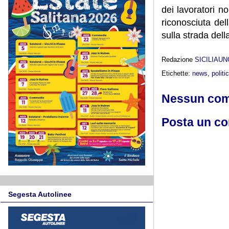
dei lavoratori n
riconosciuta dell
sulla strada dell
Redazione
SICILIAU
Etichette:
news
,
politi
Nessun co
Posta un c
Segesta Autolinee