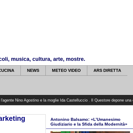
li, musica, cultura, arte, mostre.
CUCINA
NEWS
METEO VIDEO
ARS DIRETTA
ostino e la moglie Ida Castelluccio . Il Questore depone una corona di alloro su
arketing
Antonino Balsamo: «L’Umanesimo
Giudiziario e la Sfida della Modernità»