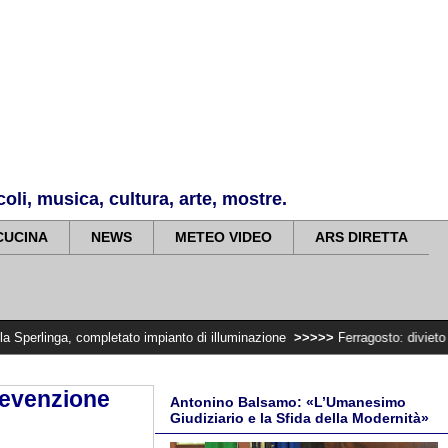
li, musica, cultura, arte, mostre.
CUCINA
NEWS
METEO VIDEO
ARS DIRETTA
mpletato impianto di illuminazione
>>>>>
Ferragosto: divieto di trasportare
prevenzione
Antonino Balsamo: «L’Umanesimo
Giudiziario e la Sfida della Modernità»