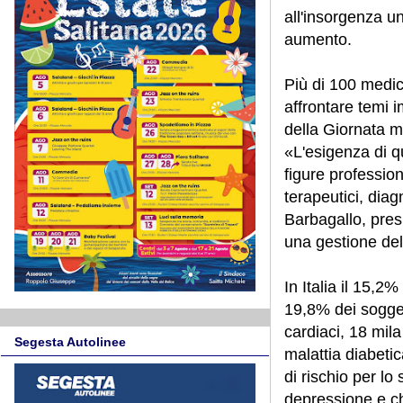
all'insorgenza u
aumento.
Più di 100 medici
affrontare temi i
della Giornata m
«L'esigenza di q
figure profession
terapeutici, diag
Barbagallo, pre
una gestione del
In Italia il 15,2%
19,8% dei sogget
cardiaci, 18 mila
Segesta Autolinee
malattia diabetic
di rischio per lo
depressione e ch