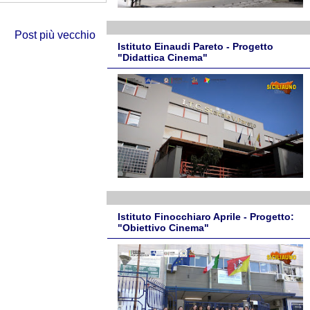
Post più vecchio
Istituto Einaudi Pareto - Progetto
"Didattica Cinema"
Istituto Finocchiaro Aprile - Progetto:
"Obiettivo Cinema"