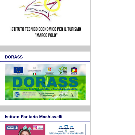
DORASS
Istituto Paritario Machiavelli