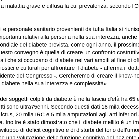
na malattia grave e diffusa la cui prevalenza, secondo l'
 e personale sanitario provenienti da tutta Italia si riun
mportanti relativi alla persona nella sua interezza, anche
ondiale del diabete prevista, come ogni anno, il prossi
uesto convegno è quella di creare un confronto costruttivo
ali che si occupano di diabete nei vari ambiti al fine di off
nostici e culturali per affrontare il diabete - afferma il do
sidente del Congresso -. Cercheremo di creare il know-
 diabete nella sua interezza e complessità»
 dei soggetti colpiti da diabete è nella fascia d'età fra 65 e
ti sono ultra75enni. Secondo questi dati 18 mila decessi,
 ictus, 20 mila IRC e 5 mila amputazioni agli arti inferiori 
a. Inoltre è stato dimostrato che il diabete mellito è un i
 sviluppo di deficit cognitivo e di disturbi del tono dell’u
e una valutazione della funzione cognitiva del paziente