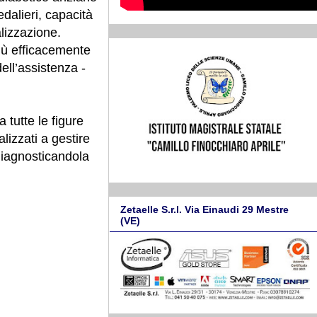
dalieri, capacità
alizzazione.
più efficacemente
ell’assistenza -
 tutte le figure
alizzati a gestire
diagnosticandola
Zetaelle S.r.l. Via Einaudi 29 Mestre
(VE)