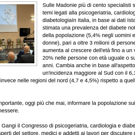
Sulle Madonie più di cento specialisti s
temi legati alla psicogeriatria, cardiolo
diabetologiaIn Italia, in base ai dati Ist
stimata una prevalenza del diabete not
della popolazione (5,4% negli uomini 
donne), pari a oltre 3 milioni di perso
aumenta al crescere dell'età fino a un v
20% nelle persone con età uguale o s
anni.
Cambia anche in base all'aspetto
un'incidenza maggiore al Sud con il 6,1
invece nelle regioni del nord (4,7 e 4,5%) rispetto a quel
portante, oggi più che mai, informare la popolazione sui r
nessere.
Gangi il Congresso di psicogeriatria, cardiologia e diabe
erti del settore, medici e addetti ai lavori per discutere 