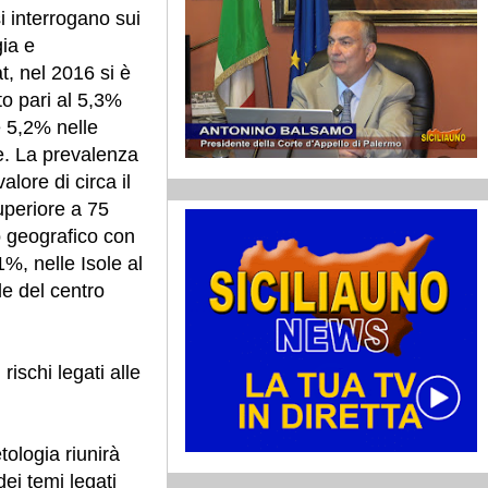
i interrogano sui
gia e
at, nel 2016 si è
o pari al 5,3%
e 5,2% nelle
ne. La prevalenza
alore di circa il
uperiore a 75
 geografico con
%, nelle Isole al
le del centro
ischi legati alle
tologia riunirà
dei temi legati