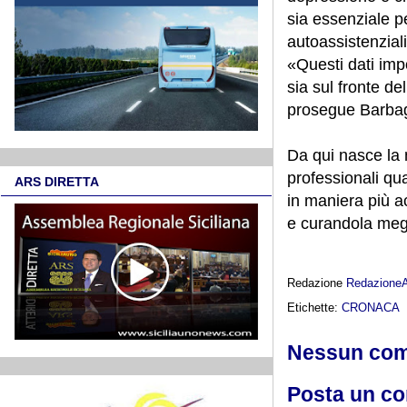
sia essenziale pe
autoassistenziali
«Questi dati imp
sia sul fronte de
prosegue Barbag
Da qui nasce la n
professionali qua
ARS DIRETTA
in maniera più a
e curandola megl
Redazione
Redazione
Etichette:
CRONACA
Nessun co
Posta un c