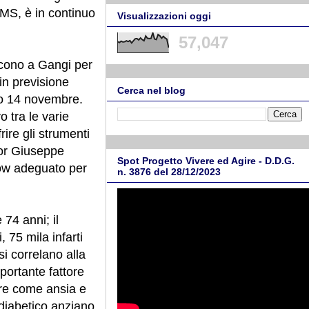
OMS, è in continuo
Visualizzazioni oggi
57,047
iscono a Gangi per
 in previsione
Cerca nel blog
mo 14 novembre.
 tra le varie
rire gli strumenti
ttor Giuseppe
Spot Progetto Vivere ed Agire - D.D.G.
how adeguato per
n. 3876 del 28/12/2023
 74 anni; il
 75 mila infarti
si correlano alla
mportante fattore
more come ansia e
 diabetico anziano