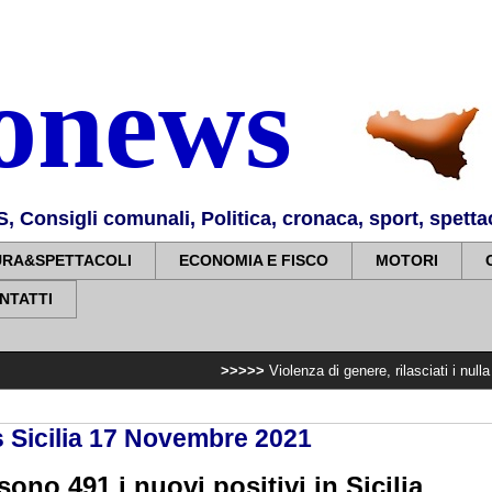
nonews
Consigli comunali, Politica, cronaca, sport, spettaco
URA&SPETTACOLI
ECONOMIA E FISCO
MOTORI
NTATTI
>>>>>
Violenza di genere, rilasciati i nulla osta per ass
 Sicilia 17 Novembre 2021
no 491 i nuovi positivi in Sicilia