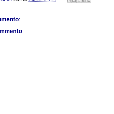
mmento:
ommento