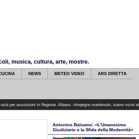
li, musica, cultura, arte, mostre.
CUCINA
NEWS
METEO VIDEO
ARS DIRETTA
unzioni in Regione. Albano: «Impegno mantenuto, siamo vicini alle vittime»
>>
Antonino Balsamo: «L’Umanesimo
Giudiziario e la Sfida della Modernità»