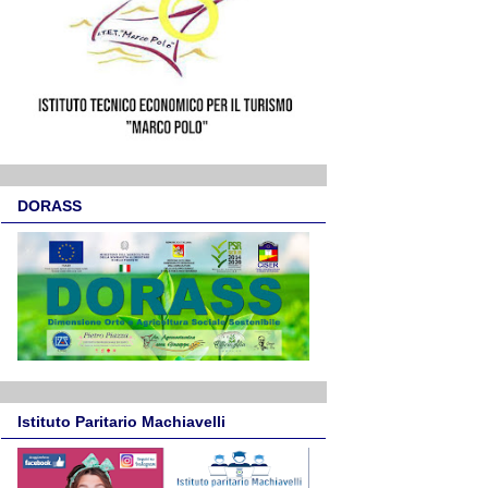
DORASS
Istituto Paritario Machiavelli