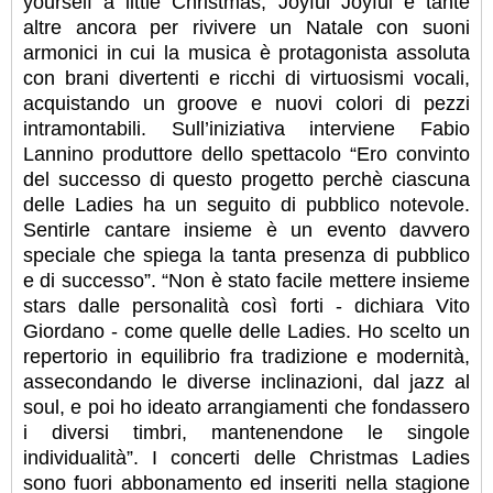
yourself a little Christmas, Joyful Joyful e tante
altre ancora per rivivere un Natale con suoni
armonici in cui la musica è protagonista assoluta
con brani divertenti e ricchi di virtuosismi vocali,
acquistando un groove e nuovi colori di pezzi
intramontabili. Sull’iniziativa interviene Fabio
Lannino produttore dello spettacolo “Ero convinto
del successo di questo progetto perchè ciascuna
delle Ladies ha un seguito di pubblico notevole.
Sentirle cantare insieme è un evento davvero
speciale che spiega la tanta presenza di pubblico
e di successo”. “Non è stato facile mettere insieme
stars dalle personalità così forti - dichiara Vito
Giordano - come quelle delle Ladies. Ho scelto un
repertorio in equilibrio fra tradizione e modernità,
assecondando le diverse inclinazioni, dal jazz al
soul, e poi ho ideato arrangiamenti che fondassero
i diversi timbri, mantenendone le singole
individualità”. I concerti delle Christmas Ladies
sono fuori abbonamento ed inseriti nella stagione