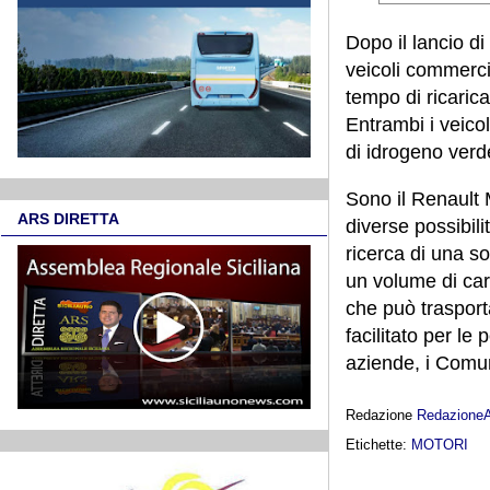
Dopo il lancio d
veicoli commerci
tempo di ricarica 
Entrambi i veico
di idrogeno verd
Sono il Renault 
ARS DIRETTA
diverse possibili
ricerca di una s
un volume di car
che può trasport
facilitato per le
aziende, i Comuni
Redazione
Redazione
Etichette:
MOTORI