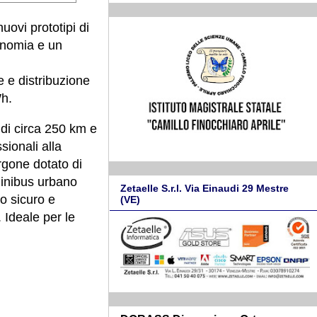
ovi prototipi di
onomia e un
e e distribuzione
Wh.
di circa 250 km e
sionali alla
rgone dotato di
minibus urbano
Zetaelle S.r.l. Via Einaudi 29 Mestre
o sicuro e
(VE)
 Ideale per le