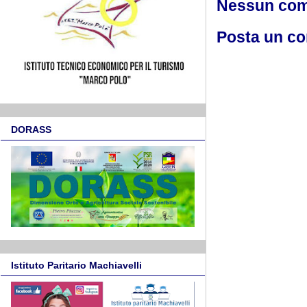
Nessun co
Posta un c
DORASS
Istituto Paritario Machiavelli