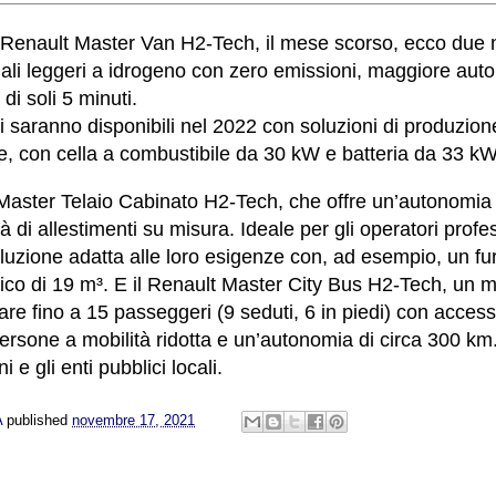
i Renault Master Van H2-Tech, il mese scorso, ecco due nu
ali leggeri a idrogeno con zero emissioni, maggiore aut
di soli 5 minuti.
li saranno disponibili nel 2022 con soluzioni di produzion
e, con cella a combustibile da 30 kW e batteria da 33 k
Master Telaio Cabinato H2-Tech, che offre un’autonomia 
tà di allestimenti su misura. Ideale per gli operatori profes
oluzione adatta alle loro esigenze con, ad esempio, un fu
ico di 19 m³. E il Renault Master City Bus H2-Tech, un 
are fino a 15 passeggeri (9 seduti, 6 in piedi) con access
 persone a mobilità ridotta e un’autonomia di circa 300 km.
 e gli enti pubblici locali.
A
published
novembre 17, 2021