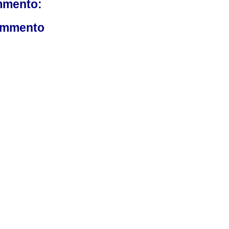
mmento:
ommento