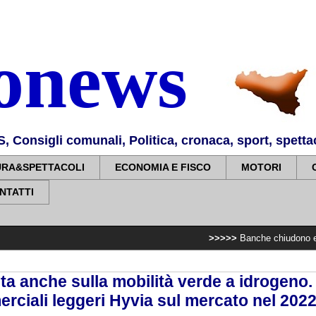
nonews
Consigli comunali, Politica, cronaca, sport, spettaco
URA&SPETTACOLI
ECONOMIA E FISCO
MOTORI
NTATTI
>>>>>
Banche chiudono e sopprimono i se
ta anche sulla mobilità verde a idrogeno
rciali leggeri Hyvia sul mercato nel 202