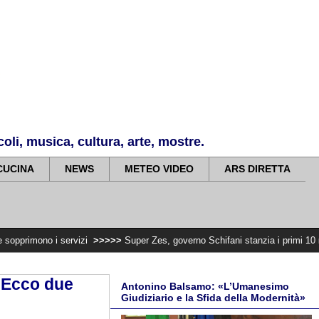
li, musica, cultura, arte, mostre.
CUCINA
NEWS
METEO VIDEO
ARS DIRETTA
rvizi
>>>>>
Super Zes, governo Schifani stanzia i primi 10 milioni per integr
. Ecco due
Antonino Balsamo: «L’Umanesimo
Giudiziario e la Sfida della Modernità»
2