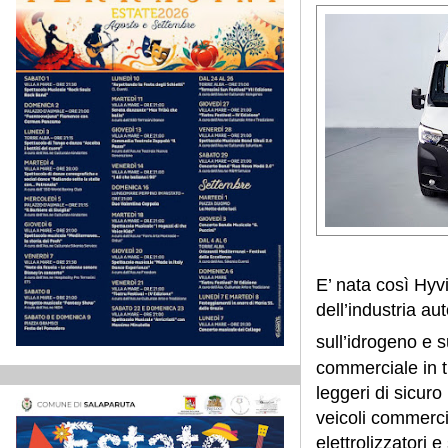
E’ nata così Hyv
dell’industria a
sull’idrogeno e s
commerciale in t
leggeri di sicu
veicoli commercia
elettrolizzatori 