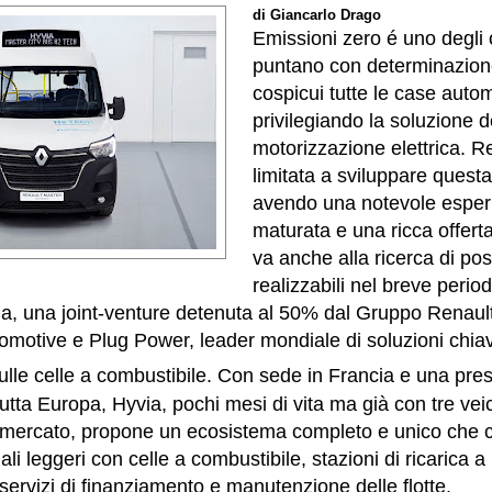
di Giancarlo Drago
Emissioni zero é uno degli o
puntano con determinazione
cospicui tutte le case autom
privilegiando la soluzione d
motorizzazione elettrica. R
limitata a sviluppare quest
avendo una notevole esper
maturata e una ricca offert
va anche alla ricerca di poss
realizzabili nel breve period
ia, una joint-venture detenuta al 50% dal Gruppo Renault
utomotive e Plug Power, leader mondiale di soluzioni chia
ulle celle a combustibile.
Con sede in Francia e una pre
utta Europa, Hyvia, pochi mesi di vita ma già con tre vei
ro mercato, propone un ecosistema completo e unico che
li leggeri con celle a combustibile, stazioni di ricarica a
e servizi di finanziamento e manutenzione delle flotte.