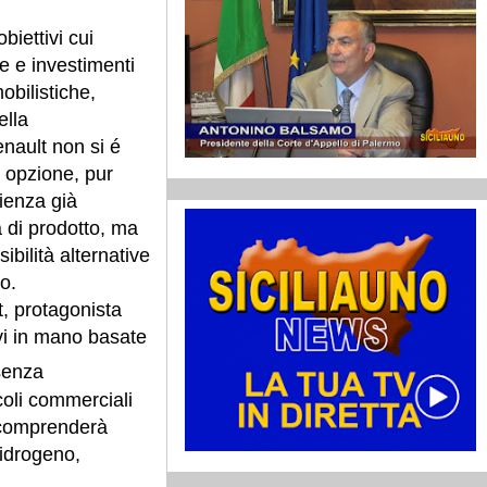
biettivi cui
 e investimenti
obilistiche,
ella
enault non si é
a opzione, pur
ienza già
a di prodotto, ma
ibilità alternative
o.
, protagonista
vi in mano basate
senza
coli commerciali
 comprenderà
 idrogeno,