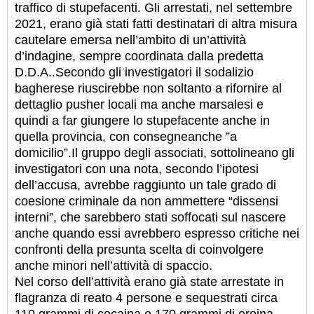
traffico di stupefacenti. Gli arrestati, nel settembre
2021, erano già stati fatti destinatari di altra misura
cautelare emersa nell’ambito di un’attività
d’indagine, sempre coordinata dalla predetta
D.D.A..Secondo gli investigatori il sodalizio
bagherese riuscirebbe non soltanto a rifornire al
dettaglio pusher locali ma anche marsalesi e
quindi a far giungere lo stupefacente anche in
quella provincia, con consegneanche ”a
domicilio”.
Il gruppo degli associati, sottolineano gli
investigatori con una nota, secondo l’ipotesi
dell’accusa, avrebbe raggiunto un tale grado di
coesione criminale da non ammettere “dissensi
interni”, che sarebbero stati soffocati sul nascere
anche quando essi avrebbero espresso critiche nei
confronti della presunta scelta di coinvolgere
anche minori nell’attività di spaccio.
Nel corso dell’attività erano già state arrestate in
flagranza di reato 4 persone e sequestrati circa
110 grammi di cocaina e 170 grammi di eroina.