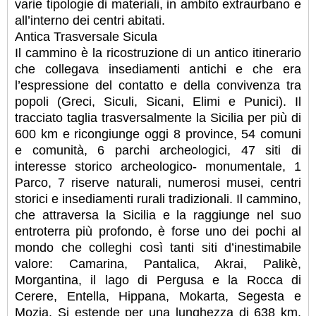
varie tipologie di materiali, in ambito extraurbano e
all’interno dei centri abitati.
Antica Trasversale Sicula
Il cammino è la ricostruzione di un antico itinerario
che collegava insediamenti antichi e che era
l’espressione del contatto e della convivenza tra
popoli (Greci, Siculi, Sicani, Elimi e Punici). Il
tracciato taglia trasversalmente la Sicilia per più di
600 km e ricongiunge oggi 8 province, 54 comuni
e comunità, 6 parchi archeologici, 47 siti di
interesse storico archeologico- monumentale, 1
Parco, 7 riserve naturali, numerosi musei, centri
storici e insediamenti rurali tradizionali. Il cammino,
che attraversa la Sicilia e la raggiunge nel suo
entroterra più profondo, è forse uno dei pochi al
mondo che colleghi così tanti siti d’inestimabile
valore: Camarina, Pantalica, Akrai, Palikè,
Morgantina, il lago di Pergusa e la Rocca di
Cerere, Entella, Hippana, Mokarta, Segesta e
Mozia. Si estende per una lunghezza di 638 km,