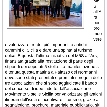
M5
S
all’A
rs
per
pro
muo
vere
e valorizzare tre dei più importanti e antichi
cammini di Sicilia e dare una spinta al turismo
dolce. È questa l’ultima iniziativa del M5S all’Ars,
finanziata grazie alla restituzione di parte degli
stipendi dei deputati 5 stelle. La manifestazione si
è tenuta questa mattina a Palazzo dei Normanni
dove sono stati presentati e premiati i progetti delle
tre associazioni che si sono aggiudicate il bando
del concorso di idee indetto dall'associazione
Movimento 5 stelle Sicilia per valorizzare gli antichi
itinerari dell’isola e incentivare il turismo, grazie a
segnaletiche, brochure, materiale pubblicitario, siti