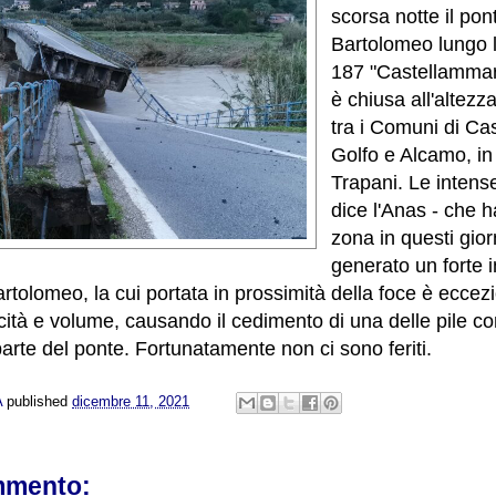
scorsa notte il po
Bartolomeo lungo l
187 "Castellammar
è chiusa all'altezz
tra i Comuni di Ca
Golfo e Alcamo, in 
Trapani.
Le intense
dice l'Anas - che h
zona in questi gio
generato un forte
rtolomeo, la cui portata in prossimità della foce è ecce
ocità e volume, causando il cedimento di una delle pile 
parte del ponte. Fortunatamente non ci sono feriti.
A
published
dicembre 11, 2021
mmento: