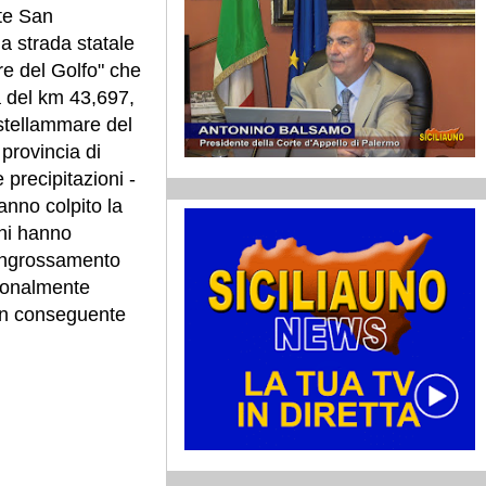
nte San
a strada statale
e del Golfo" che
a del km 43,697,
stellammare del
provincia di
 precipitazioni -
anno colpito la
rni hanno
 ingrossamento
zionalmente
con conseguente