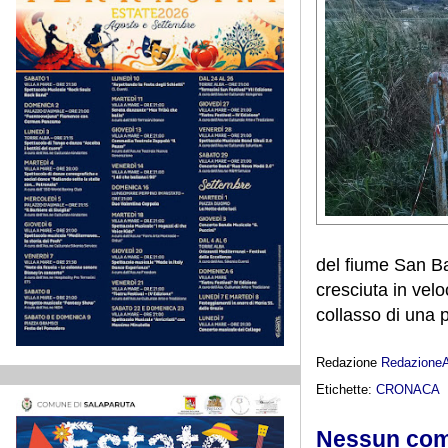
del fiume San Ba
cresciuta in vel
collasso di una 
Redazione
Redazione
Etichette:
CRONACA
Nessun co