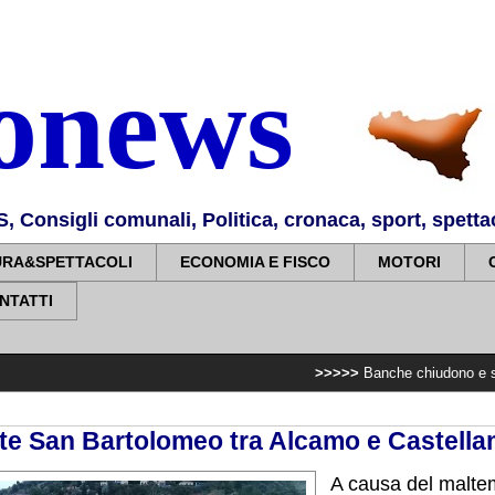
nonews
Consigli comunali, Politica, cronaca, sport, spettaco
URA&SPETTACOLI
ECONOMIA E FISCO
MOTORI
NTATTI
>>>>>
Banche chiudono e sopprimono i ser
onte San Bartolomeo tra Alcamo e Castell
A causa del maltem