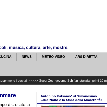
li, musica, cultura, arte, mostre.
CUCINA
NEWS
METEO VIDEO
ARS DIRETTA
vizi
>>>>>
Super Zes, governo Schifani stanzia i primi 10 milioni per integrar
ammare
Antonino Balsamo: «L’Umanesimo
Giudiziario e la Sfida della Modernità»
po è crollato la