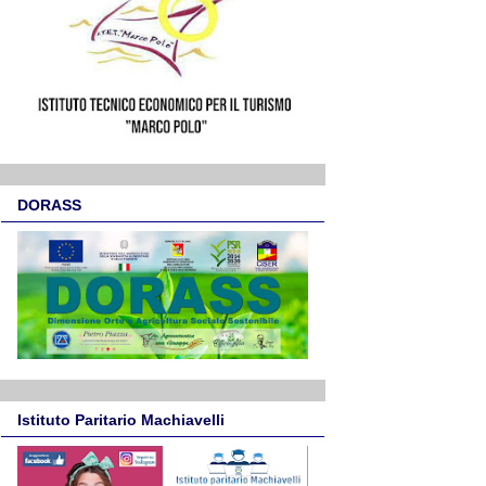
DORASS
Istituto Paritario Machiavelli