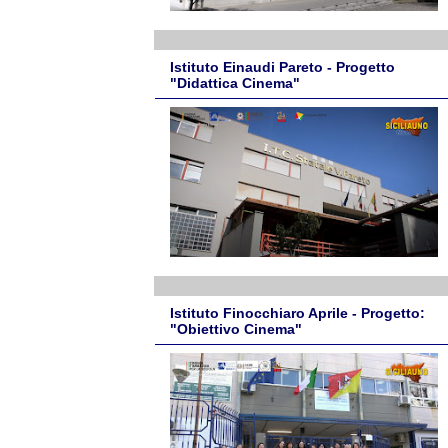
Istituto Einaudi Pareto - Progetto
"Didattica Cinema"
Istituto Finocchiaro Aprile - Progetto:
"Obiettivo Cinema"