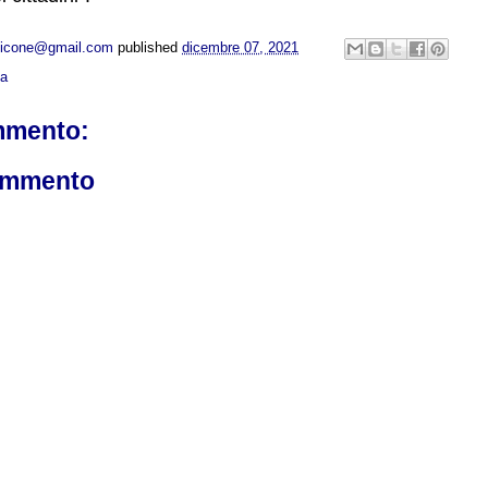
opicone@gmail.com
published
dicembre 07, 2021
ca
mmento:
ommento