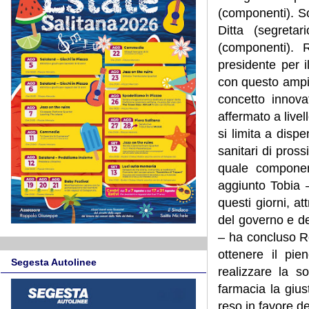
(componenti). Son
Ditta (segreta
(componenti).
presidente per i
con questo ampi
concetto innova
affermato a livel
si limita a disp
sanitari di pros
quale componen
aggiunto Tobia 
questi giorni, a
del governo e del
– ha concluso Ro
ottenere il pie
Segesta Autolinee
realizzare la s
farmacia la giu
reso in favore dei