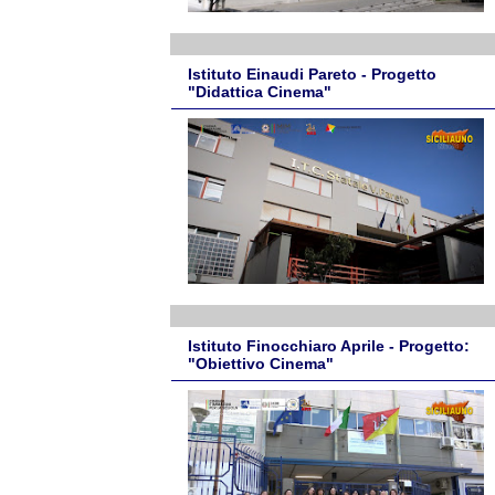
Istituto Einaudi Pareto - Progetto
"Didattica Cinema"
Istituto Finocchiaro Aprile - Progetto:
"Obiettivo Cinema"