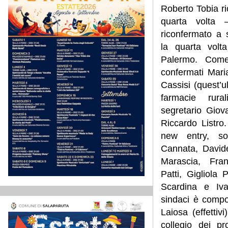
Roberto Tobia ri
quarta volta 
riconfermato a
la quarta volt
Palermo. Come 
confermati Mari
Cassisi (quest’u
farmacie rura
segretario Giova
Riccardo Listro.
new entry, so
Cannata, David
Marascia, Fra
Patti, Gigliola 
Scardina e Ivan
sindaci è compo
Laiosa (effetti
collegio dei pr