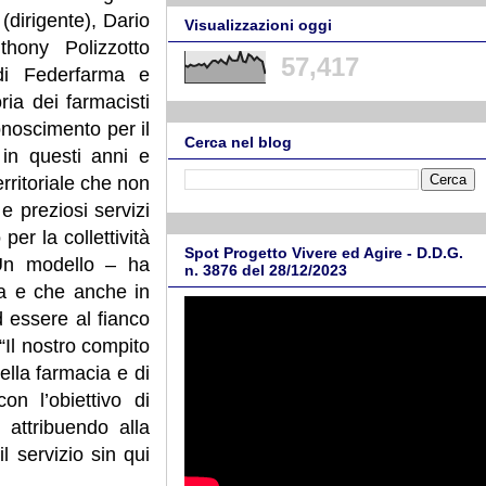
(dirigente), Dario
Visualizzazioni oggi
thony Polizzotto
57,417
di Federfarma e
ria dei farmacisti
noscimento per il
Cerca nel blog
in questi anni e
erritoriale che non
 preziosi servizi
er la collettività
Spot Progetto Vivere ed Agire - D.D.G.
 Un modello – ha
n. 3876 del 28/12/2023
ia e che anche in
d essere al fianco
.“Il nostro compito
ella farmacia e di
on l’obiettivo di
 attribuendo alla
 servizio sin qui