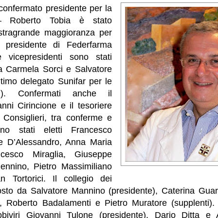
confermato presidente per la
– Roberto Tobia è stato
 stragrande maggioranza per
a presidente di Federfarma
vicepresidenti sono stati
a Carmela Sorci e Salvatore
ltimo delegato Sunifar per le
li). Confermati anche il
nni Cirincione e il tesoriere
 Consiglieri, tra conferme e
no stati eletti Francesco
e D’Alessandro, Anna Maria
ncesco Miraglia, Giuseppe
Pennino, Pietro Massimiliano
 Tortorici. Il collegio dei
sto da Salvatore Mannino (presidente), Caterina Guar
vi), Roberto Badalamenti e Pietro Muratore (supplenti)
obiviri Giovanni Tulone (presidente), Dario Ditta e 