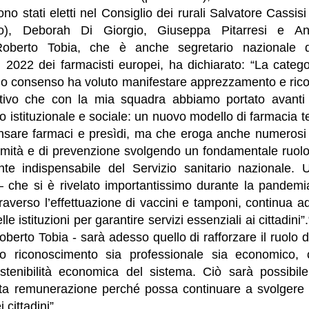
o stati eletti nel Consiglio dei rurali Salvatore Cassisi 
rio), Deborah Di Giorgio, Giuseppa Pitarresi e An
Roberto Tobia, che è anche segretario nazionale 
l 2022 dei farmacisti europei, ha dichiarato: “La catego
o consenso ha voluto manifestare apprezzamento e rico
tivo che con la mia squadra abbiamo portato avanti 
lo istituzionale e sociale: un nuovo modello di farmacia t
ensare farmaci e presìdi, ma che eroga anche numerosi e
simità e di prevenzione svolgendo un fondamentale ruolo p
te indispensabile del Servizio sanitario nazionale.
– che si è rivelato importantissimo durante la pandem
ttraverso l’effettuazione di vaccini e tamponi, continua a
le istituzioni per garantire servizi essenziali ai cittadini”
berto Tobia - sarà adesso quello di rafforzare il ruolo d
no riconoscimento sia professionale sia economico, c
ostenibilità economica del sistema. Ciò sarà possibile
sta remunerazione perché possa continuare a svolgere il
 cittadini”.