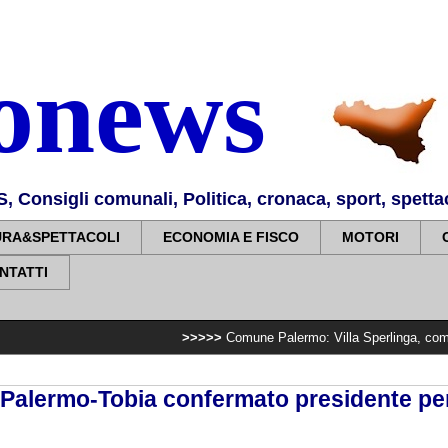
nonews
Consigli comunali, Politica, cronaca, sport, spettaco
URA&SPETTACOLI
ECONOMIA E FISCO
MOTORI
NTATTI
>>>>>
Comune Palermo: Villa Sperlinga, completato impianto
Palermo-Tobia confermato presidente per