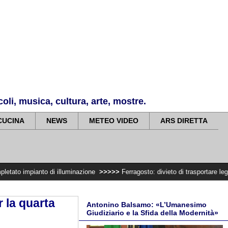
li, musica, cultura, arte, mostre.
CUCINA
NEWS
METEO VIDEO
ARS DIRETTA
 di illuminazione
>>>>>
Ferragosto: divieto di trasportare legna e fare falò
 la quarta
Antonino Balsamo: «L’Umanesimo
Giudiziario e la Sfida della Modernità»