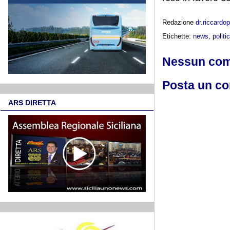
Redazione
dr.riccard
Etichette:
news
,
politi
Nessun co
Posta un c
ARS DIRETTA