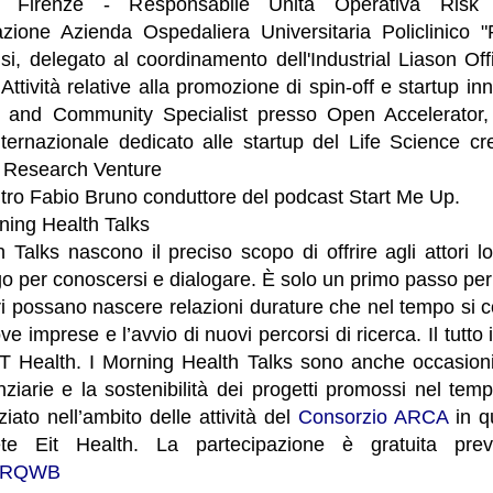
to Firenze - Responsabile Unità Operativa Ris
zazione Azienda Ospedaliera Universitaria Policlinico 
i, delegato al coordinamento dell'Industrial Liason Off
Attività relative alla promozione di spin-off e startup in
 and Community Specialist presso Open Accelerator,
nternazionale dedicato alle startup del Life Science c
Research Venture
tro Fabio Bruno conduttore del podcast Start Me Up.
ning Health Talks
 Talks nascono il preciso scopo di offrire agli attori l
go per conoscersi e dialogare. È solo un primo passo pe
ri possano nascere relazioni durature che nel tempo si c
e imprese e l’avvio di nuovi percorsi di ricerca. Il tutto 
EIT Health. I Morning Health Talks sono anche occasioni
anziarie e la sostenibilità dei progetti promossi nel te
iato nell’ambito delle attività del
Consorzio ARCA
in q
rete Eit Health. La partecipazione è gratuita previ
3m9RQWB