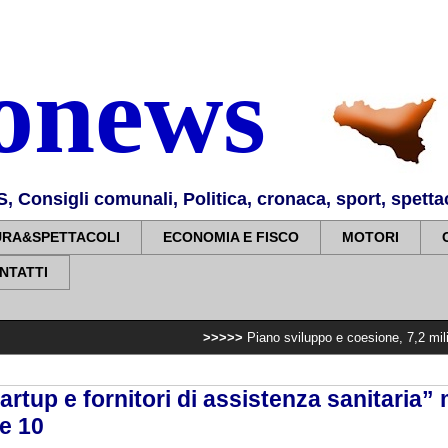
nonews
Consigli comunali, Politica, cronaca, sport, spettaco
URA&SPETTACOLI
ECONOMIA E FISCO
MOTORI
NTATTI
>>>>>
Piano sviluppo e coesione, 7,2 milioni per poten
rtup e fornitori di assistenza sanitaria”
e 10