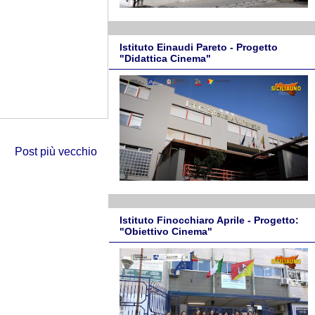
Istituto Einaudi Pareto - Progetto
"Didattica Cinema"
Post più vecchio
Istituto Finocchiaro Aprile - Progetto:
"Obiettivo Cinema"