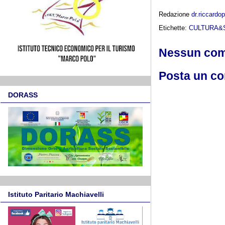
Redazione
dr.riccard
Etichette:
CULTURA&
Nessun co
Posta un c
DORASS
Istituto Paritario Machiavelli