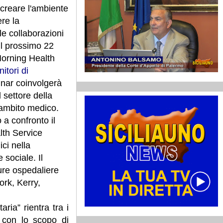
creare l'ambiente
re la
 le collaborazioni
il prossimo 22
Morning Health
itori di
binar coinvolgerà
l settore della
 ambito medico.
a confronto il
lth Service
ci nella
 sociale. Il
ure ospedaliere
ork, Kerry,
ria” rientra tra i
h con lo scopo di