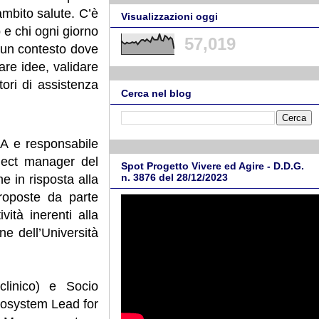
 ambito salute. C’è
Visualizzazioni oggi
 e chi ogni giorno
57,019
n un contesto dove
tare idee, validare
tori di assistenza
Cerca nel blog
CA e responsabile
oject manager del
Spot Progetto Vivere ed Agire - D.D.G.
n. 3876 del 28/12/2023
e in risposta alla
roposte da parte
vità inerenti alla
ne dell’Università
clinico) e Socio
cosystem Lead for