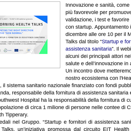
Innovazione e sanità, come 
più favorevole per promuove
validazione, i test e favorire
con startup. Appuntamento 
dicembre alle ore 10 per il 
Talks dal titolo “
Startup e forn
assistenza sanitaria
”. Il we
alcuni dei principali attori ne
salute e dell’innovazione in
Un incontro dove metteremo 
nostro ecosistema con l'Hea
il sistema sanitario nazionale finanziato con fondi pubbli
nda, responsabile della fornitura di assistenza sanitaria e
thwest Hospital ha la responsabilità della fornitura di c
polazione di circa 1 milione di persone nelle contee di C
h Tipperary.
ali nel Gruppo. “Startup e fornitori di assistenza sanita
Talks, un’iniziativa promossa dal circuito EIT Healt