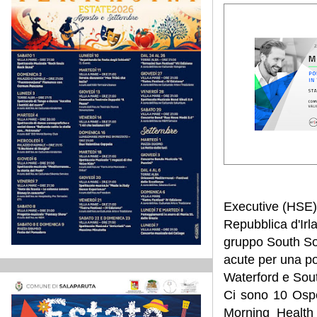
Executive (HSE), 
Repubblica d'Irla
gruppo South Sou
acute per una po
Waterford e Sout
Ci sono 10 Osped
Morning Health 