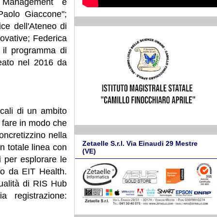
k Management e
"Paolo Giaccone";
ice dell'Ateneo di
novative; Federica
 il programma di
reato nel 2016 da
ocali di un ambito
r fare in modo che
oncretizzino nella
Zetaelle S.r.l. Via Einaudi 29 Mestre
in totale linea con
(VE)
 per esplorare le
mpo da EIT Health.
ualità di RIS Hub
a registrazione: