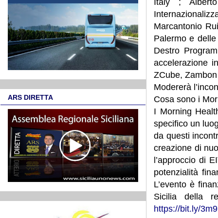
Italy ; Alber
Internazionaliz
Marcantonio Ruis
Palermo e delle 
Destro Program
accelerazione i
ZCube, Zambon 
Modererà l’incon
ARS DIRETTA
Cosa sono i Mor
I Morning Health
specifico un luo
da questi incont
creazione di nuov
l’approccio di 
potenzialità fin
L’evento è finanz
Sicilia della 
https://bit.ly/