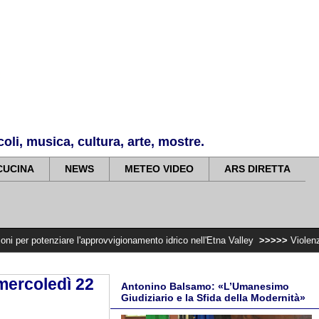
li, musica, cultura, arte, mostre.
CUCINA
NEWS
METEO VIDEO
ARS DIRETTA
ziare l'approvvigionamento idrico nell'Etna Valley
>>>>>
Violenza di genere, 
 mercoledì 22
Antonino Balsamo: «L’Umanesimo
Giudiziario e la Sfida della Modernità»