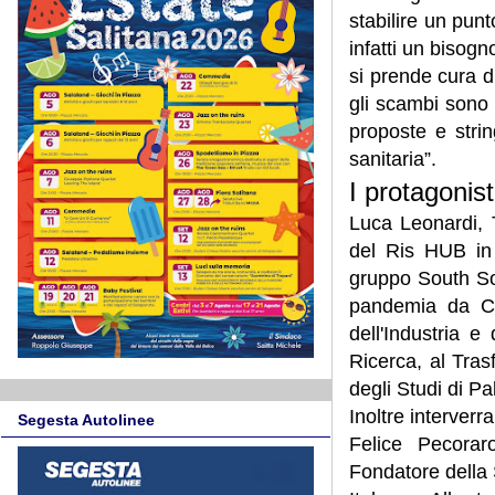
stabilire un punt
infatti un bisogn
si prende cura d
gli scambi sono pr
proposte e strin
sanitaria”.
I protagonis
Luca Leonardi, 
del Ris HUB in 
gruppo South Sou
pandemia da Co
dell'Industria e
Ricerca, al Tras
degli Studi di P
Inoltre interverr
Segesta Autolinee
Felice Pecorar
Fondatore della