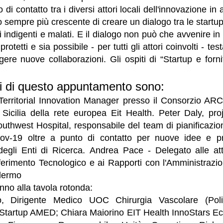
o di contatto tra i diversi attori locali dell'innovazione in
o sempre più crescente di creare un dialogo tra le startup
i indigenti e malati. E il dialogo non può che avvenire i
otetti e sia possibile - per tutti gli attori coinvolti - tes
gere nuove collaborazioni. Gli ospiti di “Startup e forni
ti di questo appuntamento sono:
Territorial Innovation Manager presso il Consorzio AR
Sicilia della rete europea Eit Health. Peter Daly, pr
thwest Hospital, responsabile del team di pianificazion
v-19 oltre a punto di contatto per nuove idee e p
 degli Enti di Ricerca. Andrea Pace - Delegato alle atti
ferimento Tecnologico e ai Rapporti con l'Amministrazio
alermo
anno alla tavola rotonda:
o, Dirigente Medico UOC Chirurgia Vascolare (Poli
 Startup AMED; Chiara Maiorino EIT Health InnoStars E