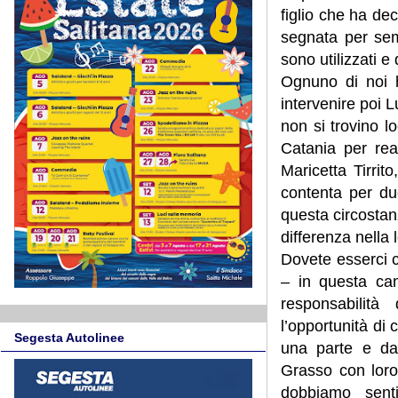
figlio che ha dec
segnata per sem
sono utilizzati e
Ognuno di noi h
intervenire poi
non si trovino l
Catania per rea
Maricetta Tirrit
contenta per du
questa circosta
differenza nella 
Dovete esserci co
– in questa ca
responsabilità
l’opportunità di 
Segesta Autolinee
una parte e dall
Grasso con loro
dobbiamo senti