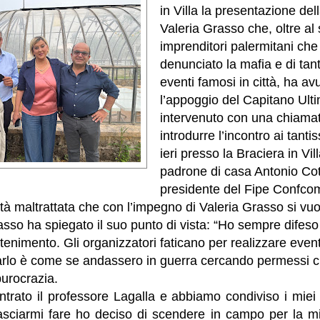
in Villa la presentazione del
Valeria Grasso che, oltre al 
imprenditori palermitani ch
denunciato la mafia e di tant
eventi famosi in città, ha a
l’appoggio del Capitano Ult
intervenuto con una chiamat
introdurre l’incontro ai tanti
ieri presso la Braciera in Vill
padrone di casa Antonio Co
presidente del Fipe Confco
ttà maltrattata che con l’impegno di Valeria Grasso si vuo
sso ha spiegato il suo punto di vista: “Ho sempre difeso c
ttenimento. Gli organizzatori faticano per realizzare even
farlo è come se andassero in guerra cercando permessi 
 burocrazia.
trato il professore Lagalla e abbiamo condiviso i miei
 lasciarmi fare ho deciso di scendere in campo per la m