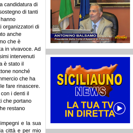
la candidatura di
sostegno di tanti
e hanno
i organizzatori di
vuto anche
imo che è
a in vivavoce. Ad
ssimi intervenuti
a è stato il
ttone nonché
mmercio che ha
le fare rinascere.
on i denti il
ti che portano
che restano
 impegni e la sua
ia città e per mio