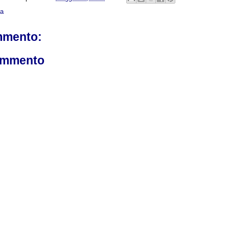
ca
mmento:
ommento