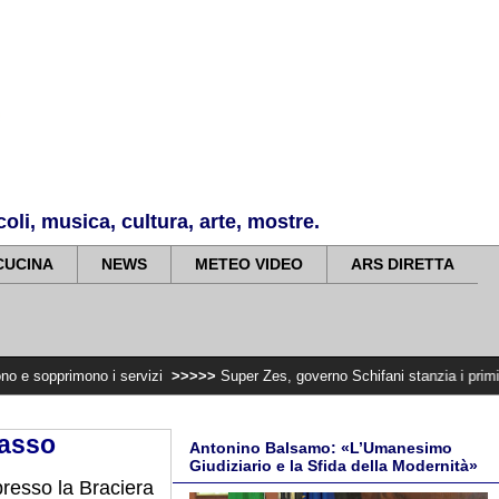
li, musica, cultura, arte, mostre.
CUCINA
NEWS
METEO VIDEO
ARS DIRETTA
 i servizi
>>>>>
Super Zes, governo Schifani stanzia i primi 10 milioni per i
rasso
Antonino Balsamo: «L’Umanesimo
Giudiziario e la Sfida della Modernità»
presso la Braciera