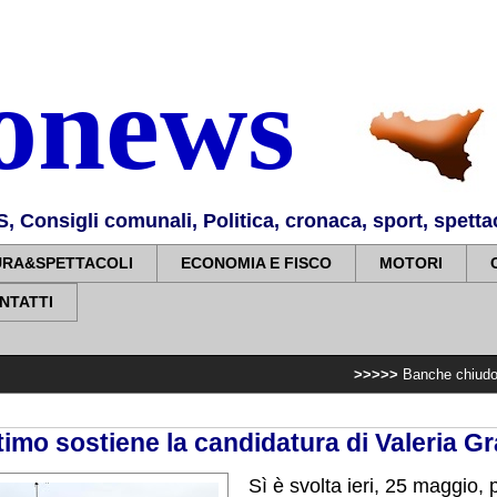
nonews
Consigli comunali, Politica, cronaca, sport, spettaco
URA&SPETTACOLI
ECONOMIA E FISCO
MOTORI
NTATTI
>>>>>
Banche chiudono e sopprimono
timo sostiene la candidatura di Valeria G
Sì è svolta ieri, 25 maggio, 