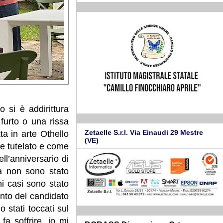
 si è addirittura
 furto o una rissa
Zetaelle S.r.l. Via Einaudi 29 Mestre
ta in arte Othello
(VE)
te tutelato e come
ll’anniversario di
za non sono stato
mi casi sono stato
ento del candidato
 stati toccati sul
a soffrire, io mi