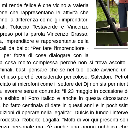
mi rende felice è che vicino a Valeria
one che rappresentano le attività che
nno la differenza come gli imprenditori
ti, Totuccio Testaverde e Vincenzo
 preso poi la parola Vincenzo Grasso,
ria, imprenditore e rappresentante della
ali da ballo: “Per fare l’imprenditore -
i per forza di cose dialogare con la
na cosa molto complessa perché non si trova ascolto o
iminali, basti pensare che se nel tuo locale avviene un
e chiuso perché considerato pericoloso. Salvatore Petrot
iato ai microfoni come il settore dei Dj non sia per nien
 a lavorare senza contratto: “Il 23 maggio in occasione de
 esibito al Foro Italico e anche in questa circostan
 ho fatto centinaia di date in questi anni e in pochissi
zioni di operare nella legalità”. Dulcis in fundo l’interv
rodestra, Roberto Lagalla: “Molti di voi qui presenti sono
lenza personale ma c’è anche una gogna pubblica che f