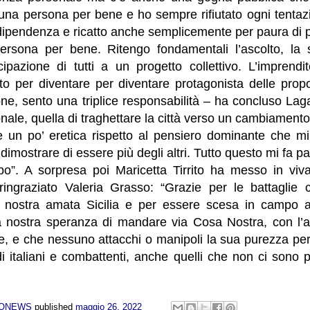
una persona per bene e ho sempre rifiutato ogni tenta
 dipendenza e ricatto anche semplicemente per paura di 
ersona per bene. Ritengo fondamentali l’ascolto, la so
ecipazione di tutti a un progetto collettivo. L’imprend
ito per diventare per diventare protagonista delle prop
one, sento una triplice responsabilità – ha concluso Laga
ionale, quella di traghettare la città verso un cambiament
e un po’ eretica rispetto al pensiero dominante che mi
 dimostrare di essere più degli altri. Tutto questo mi fa 
po”. A sorpresa poi Maricetta Tirrito ha messo in viv
ingraziato Valeria Grasso: “Grazie per le battaglie 
 nostra amata Sicilia e per essere scesa in campo a
la nostra speranza di mandare via Cosa Nostra, con l’am
e, e che nessuno attacchi o manipoli la sua purezza per
di italiani e combattenti, anche quelli che non ci sono 
NONEWS
published
maggio 26, 2022