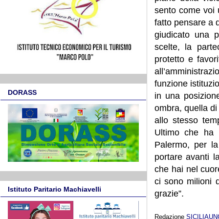
sento come voi 
fatto pensare a
giudicato una p
scelte, la part
protetto e favor
all’amministrazi
funzione istituz
DORASS
in una posizion
ombra, quella di
allo stesso tem
Ultimo che ha r
Palermo, per la
portare avanti 
che hai nel cuor
ci sono milioni 
Istituto Paritario Machiavelli
grazie”.
Redazione
SICILIAU