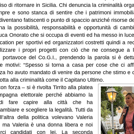
iso di ritornare in Sicilia. Chi denuncia la criminalità org
pre e sono stanca di sentire che i patrimoni immobilia
 diventano fatiscenti o punto di spaccio anziché risorse del
a la possibilità, responsabilità e opportunità di camb
 Luca Onorato che si occupa di eventi ed ha messo in lu
ocation per sportivi ed organizzatori costretti quindi a r
lizzare i propri progetti con ciò che ne consegue a liv
o, portavoce del Co.G.I., prendendo la parola si è dett
e motivi: “Spesso si torna a casa per cose che ci aff
nza ho avuto mandato di venire da persone che stimo e c
lotta alla criminalità come il Capitano Ultimo.
n forza – si è rivolta Tirrito alla platea
mpagna elettorale perché abbiamo la
 di fare capire alla città che ha
cambiare e scegliere la legalità. Tutti da
’altra della politica volevano Valeria
 ma Valeria è una donna libera e noi
rci candidati con lei. La seconda