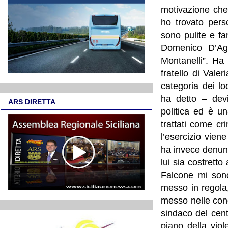
motivazione che 
ho trovato pers
sono pulite e fa
Domenico D’Aga
Montanelli”. Ha
fratello di Vale
categoria dei loc
ha detto – dev
ARS DIRETTA
politica ed è u
trattati come cr
l’esercizio vien
ha invece denunc
lui sia costretto
Falcone mi sono
messo in regola,
messo nelle condi
sindaco del cent
piano della vio