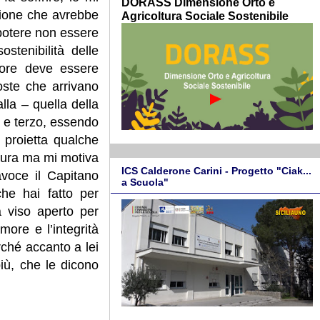
DORASS Dimensione Orto e
zione che avrebbe
Agricoltura Sociale Sostenibile
potere non essere
stenibilità delle
itore deve essere
oste che arrivano
lla – quella della
o e terzo, essendo
 proietta qualche
paura ma mi motiva
ICS Calderone Carini - Progetto "Ciak...
avoce il Capitano
a Scuola"
che hai fatto per
 viso aperto per
ore e l’integrità
ché accanto a lei
più, che le dicono