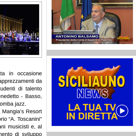
ata in occasione
i apprezzamenti da
udenti di talento
enedetto - Basso,
romba jazz.
età Mangia’s Resort
rio “A. Toscanini”
ani musicisti e, al
mento di sviluppo