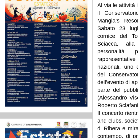
Al via le attivit
il Conservator
Mangia’s Reso
Sabato 23 lugl
cornice del T
Sciacca, alla
personalità 
rappresentati
nazionali, uno d
del Conservator
dell’evento di a
parte del pubbl
(Alessandro Vis
Roberto Sclafani
Il concerto rient
and clubs, societ
di Ribera e mira 
contempo, di pr