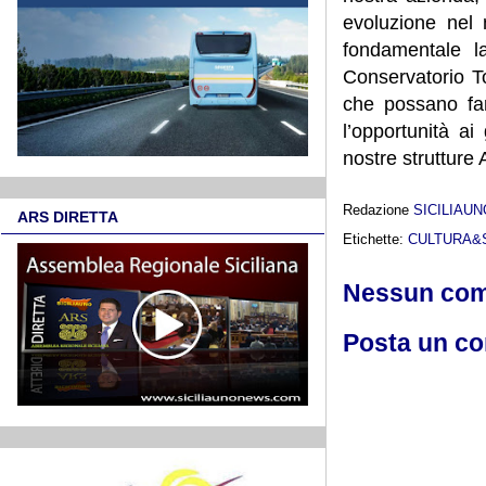
evoluzione nel 
fondamentale la
Conservatorio T
che possano far
l’opportunità ai
nostre strutture 
Redazione
SICILIAU
ARS DIRETTA
Etichette:
CULTURA&
Nessun co
Posta un c