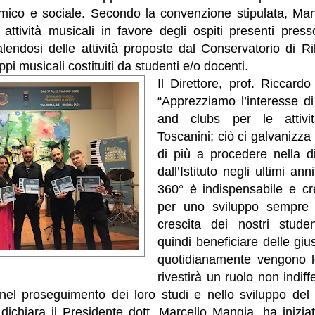
omico e sociale. Secondo la convenzione stipulata, Ma
 attività musicali in favore degli ospiti presenti pres
alendosi delle attività proposte dal Conservatorio di R
ppi musicali costituiti da studenti e/o docenti.
Il Direttore, prof. Riccard
“Apprezziamo l’interesse d
and clubs per le attivi
Toscanini; ciò ci galvanizza
di più a procedere nella di
dall’Istituto negli ultimi an
360° è indispensabile e cr
per uno sviluppo sempre 
crescita dei nostri stud
quindi beneficiare delle giu
quotidianamente vengono l
rivestirà un ruolo non indiff
 nel proseguimento dei loro studi e nello sviluppo del 
dichiara il Presidente dott. Marcello Mangia, ha inizia