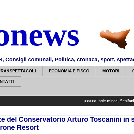
nonews
Consigli comunali, Politica, cronaca, sport, spettaco
URA&SPETTACOLI
ECONOMIA E FISCO
MOTORI
NTATTI
>>>>>
Isole minori, Schifani al viaggio ina
e del Conservatorio Arturo Toscanini in 
arone Resort