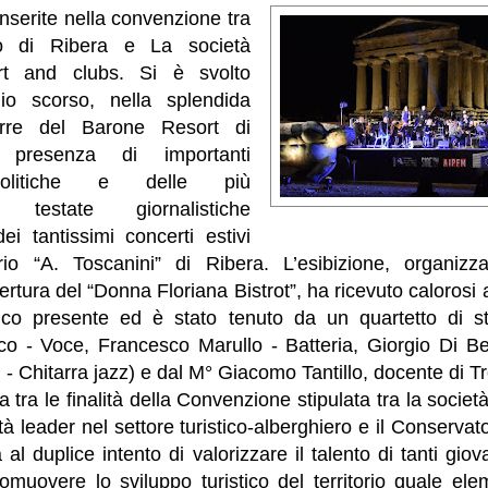
à inserite nella convenzione tra
io di Ribera e La società
rt and clubs. Si è svolto
io scorso, nella splendida
orre del Barone Resort di
 presenza di importanti
politiche e delle più
ve testate giornalistiche
ei tantissimi concerti estivi
io “A. Toscanini” di Ribera. L’esibizione, organizz
pertura del “Donna Floriana Bistrot”, ha ricevuto caloros
ico presente ed è stato tenuto da un quartetto di st
co - Voce, Francesco Marullo - Batteria, Giorgio Di B
 - Chitarra jazz) e dal M° Giacomo Tantillo, docente di T
ra tra le finalità della Convenzione stipulata tra la soci
à leader nel settore turistico-alberghiero e il Conservato
al duplice intento di valorizzare il talento di tanti giov
omuovere lo sviluppo turistico del territorio quale ele