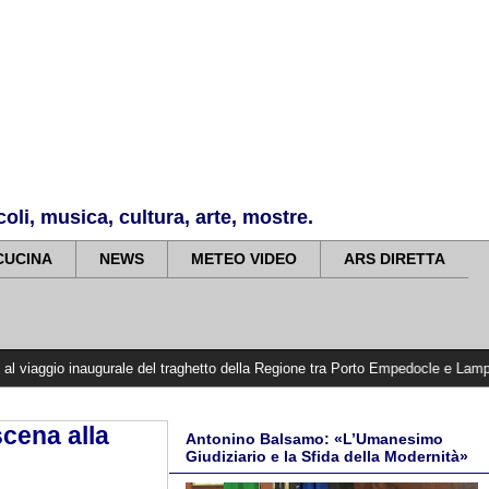
li, musica, cultura, arte, mostre.
CUCINA
NEWS
METEO VIDEO
ARS DIRETTA
ugurale del traghetto della Regione tra Porto Empedocle e Lampedusa: «Trasform
scena alla
Antonino Balsamo: «L’Umanesimo
Giudiziario e la Sfida della Modernità»