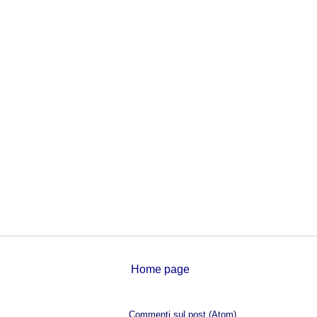
Home page
Iscriviti a:
Commenti sul post (Atom)