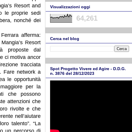
ngia’s Resort and
Visualizzazioni oggi
so le proprie sedi
64,261
ibera, nonché dei
o Ferrara afferma:
Cerca nel blog
i Mangia’s Resort
tà proposte dal
 e ci motiva ancor
rezione tracciata
Spot Progetto Vivere ed Agire - D.D.G.
ni. Fare network a
n. 3876 del 28/12/2023
ea le opportunità
maggiore per la
enti che possono
ste attenzioni che
oro rivolte e che
erente nell’aiutare
loro talento”. “La
to un percorso di