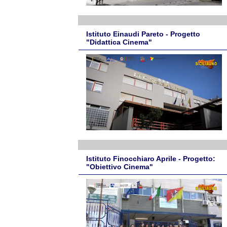
Istituto Einaudi Pareto - Progetto
"Didattica Cinema"
Istituto Finocchiaro Aprile - Progetto:
"Obiettivo Cinema"