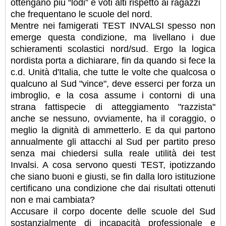
ottengano più “lodi” e voti alti rispetto ai ragazzi
che frequentano le scuole del nord.
Mentre nei famigerati TEST INVALSI spesso non
emerge questa condizione, ma livellano i due
schieramenti scolastici nord/sud. Ergo la logica
nordista porta a dichiarare, fin da quando si fece la
c.d. Unità d'Italia, che tutte le volte che qualcosa o
qualcuno al Sud "vince", deve esserci per forza un
imbroglio, e la cosa assume i contorni di una
strana fattispecie di atteggiamento "razzista"
anche se nessuno, ovviamente, ha il coraggio, o
meglio la dignità di ammetterlo. E da qui partono
annualmente gli attacchi al Sud per partito preso
senza mai chiedersi sulla reale utilità dei test
Invalsi. A cosa servono questi TEST, ipotizzando
che siano buoni e giusti, se fin dalla loro istituzione
certificano una condizione che dai risultati ottenuti
non e mai cambiata?
Accusare il corpo docente delle scuole del Sud
sostanzialmente di incapacità professionale e