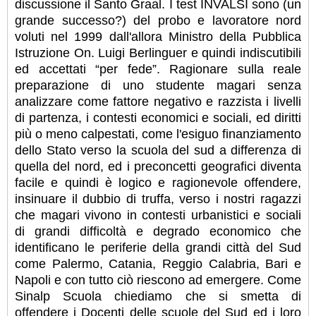
discussione il Santo Graal. I test INVALSI sono (un
grande successo?) del probo e lavoratore nord
voluti nel 1999 dall'allora Ministro della Pubblica
Istruzione On. Luigi Berlinguer e quindi indiscutibili
ed accettati “per fede”. Ragionare sulla reale
preparazione di uno studente magari senza
analizzare come fattore negativo e razzista i livelli
di partenza, i contesti economici e sociali, ed diritti
più o meno calpestati, come l'esiguo finanziamento
dello Stato verso la scuola del sud a differenza di
quella del nord, ed i preconcetti geografici diventa
facile e quindi è logico e ragionevole offendere,
insinuare il dubbio di truffa, verso i nostri ragazzi
che magari vivono in contesti urbanistici e sociali
di grandi difficoltà e degrado economico che
identificano le periferie della grandi città del Sud
come Palermo, Catania, Reggio Calabria, Bari e
Napoli e con tutto ciò riescono ad emergere. Come
Sinalp Scuola chiediamo che si smetta di
offendere i Docenti delle scuole del Sud ed i loro