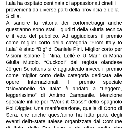
Itala ha ospitato centinaia di appassionati cinefili
provenienti da diverse parti della provincia e della
Sicilia.
A sancire la vittoria dei cortometraggi anche
quest'anno sono stati i giudizi della Giuria tecnica
e il voto del pubblico. Ad aggiudicarsi il premio
come miglior corto della categoria "From Italy to
Itala” è stato “Big” di Daniele Pini. Miglior corto per
Visioni Isolane è “Nina, Lellè e U Mari” di Maria
Giulia Mutolo. “Cuckoo!” del regista olandese
Jörgen Scholtens si è aggiudicato invece il premio
come miglior corto della categoria dedicata alle
opere Internazionali. Il premio speciale
“Giovannello da Itala” è andato a “Leggero,
leggerissimo” di Antimo Campanile. Menzione
speciale infine per “Work it Class!” dello spagnolo
Pol Diggler. Una manifestazione, quella di Corto di
Sera, che anche quest'anno ha fatto parte degli
eventi dell'Estate Italese organizzata dal Comune
di Itala, dalla Pro Loco e da altre realtà che