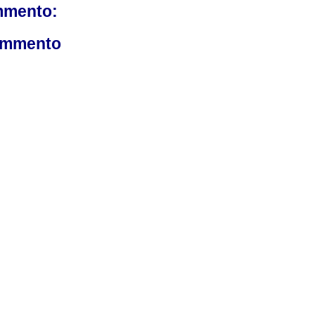
mmento:
ommento