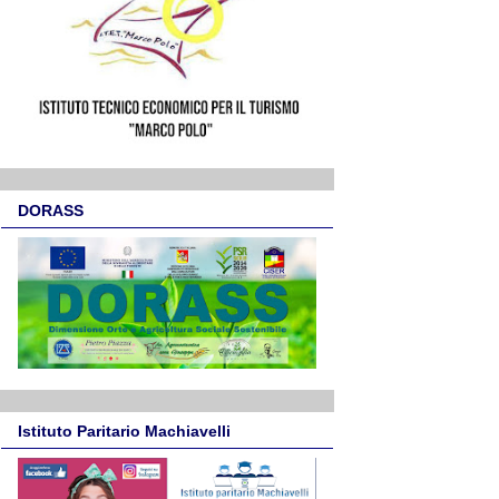
DORASS
Istituto Paritario Machiavelli