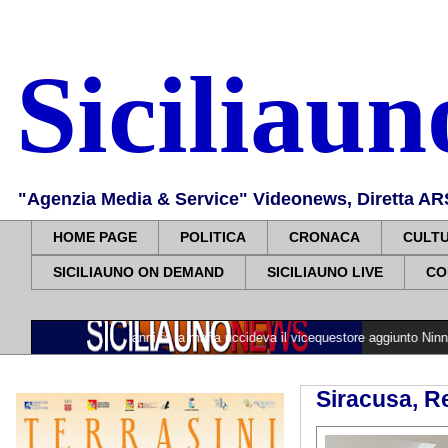
Siciliau
"Agenzia Media & Service" Videonews, Diretta ARS, 
HOME PAGE
POLITICA
CRONACA
CULT
SICILIAUNO ON DEMAND
SICILIAUNO LIVE
CO
>>>>
41 anni fa la mafia uccideva il vicequestore aggiunto Ninni Cassarà e l'
Siracusa, R