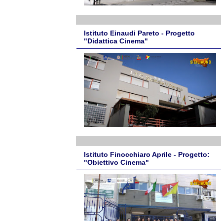
Istituto Einaudi Pareto - Progetto
"Didattica Cinema"
Istituto Finocchiaro Aprile - Progetto:
"Obiettivo Cinema"