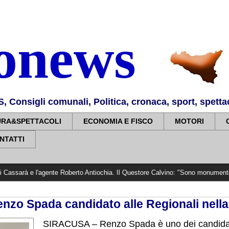
nonews
Consigli comunali, Politica, cronaca, sport, spettaco
URA&SPETTACOLI
ECONOMIA E FISCO
MOTORI
NTATTI
agente Roberto Antiochia. Il Questore Calvino: "Sono monumenti dello Stato. S
enzo Spada candidato alle Regionali nel
SIRACUSA – Renzo Spada è uno dei candidat