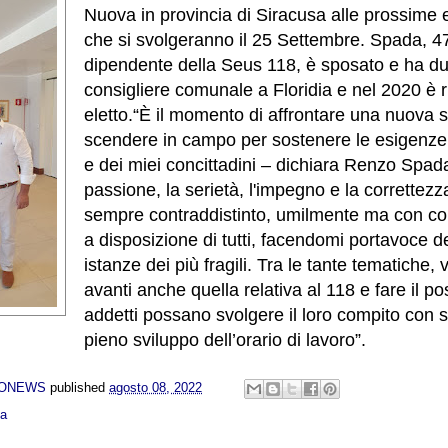
Nuova in provincia di Siracusa alle prossime e
che si svolgeranno il 25 Settembre. Spada, 4
dipendente della Seus 118, è sposato e ha due
consigliere comunale a Floridia e nel 2020 è ris
eletto.“È il momento di affrontare una nuova s
scendere in campo per sostenere le esigenze d
e dei miei concittadini – dichiara Renzo Spada
passione, la serietà, l'impegno e la correttez
sempre contraddistinto, umilmente ma con co
a disposizione di tutti, facendomi portavoce de
istanze dei più fragili. Tra le tante tematiche, 
avanti anche quella relativa al 118 e fare il pos
addetti possano svolgere il loro compito con s
pieno sviluppo dell’orario di lavoro”.
NONEWS
published
agosto 08, 2022
ca