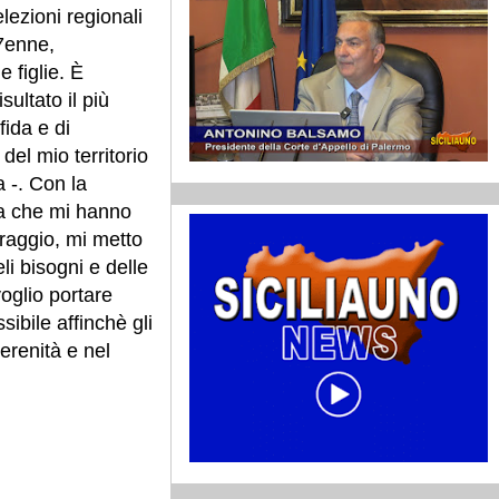
lezioni regionali
7enne,
 figlie. È
ultato il più
fida e di
el mio territorio
 -. Con la
za che mi hanno
raggio, mi metto
li bisogni e delle
voglio portare
sibile affinchè gli
erenità e nel