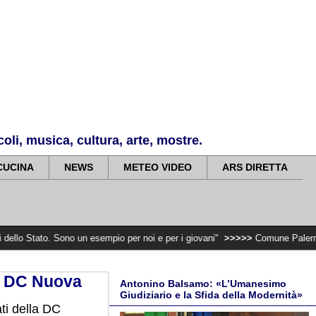
li, musica, cultura, arte, mostre.
CUCINA
NEWS
METEO VIDEO
ARS DIRETTA
ono un esempio per noi e per i giovani"
>>>>>
Comune Palermo: Anniversari.
la DC Nuova
Antonino Balsamo: «L’Umanesimo
Giudiziario e la Sfida della Modernità»
i della DC