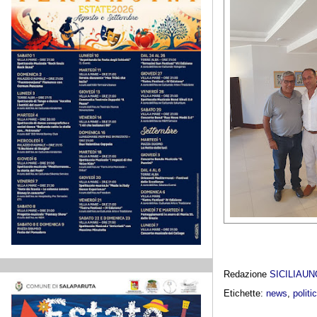
Redazione
SICILIAU
Etichette:
news
,
politi