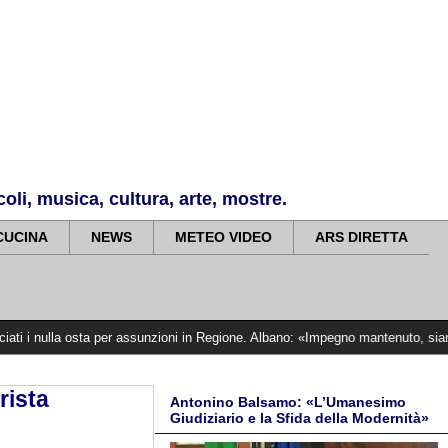
li, musica, cultura, arte, mostre.
CUCINA
NEWS
METEO VIDEO
ARS DIRETTA
osta per assunzioni in Regione. Albano: «Impegno mantenuto, siamo vicini alle 
rista
Antonino Balsamo: «L’Umanesimo
Giudiziario e la Sfida della Modernità»