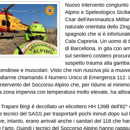
Nuovo intervento congiunto
Alpino e Speleologico Sicilia
Csar dell'Aeronautica Milita
naturale orientata dello Zing
spagnolo che si è infortunato
Cala Capreria. Un uomo di 6
di Barcellona, in gita con am
sul sentiero costiero procur
sospetto trauma alla gamba
 tendinee e muscolari.
Visto che non riusciva più a muover
'allarme chiamando il Numero Unico di Emergenza 112. L
intervento del Soccorso Alpino che, per ridurre al minimo 
na zona impervia con temperatura molto elevate, ha attiva
i Trapani Birgi è decollato un elicottero HH 139B dell'82°
 tecnici del SASS per trasportarli pochi minuti dopo sul
ve, intanto, erano arrivati anche i sanitari del 118 che 
 l’arto. Quindi i tecnici del Soccorso Alpino hanno raggiu