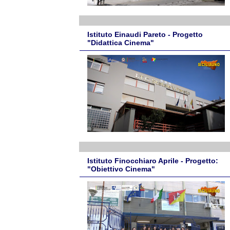
Istituto Einaudi Pareto - Progetto
"Didattica Cinema"
Istituto Finocchiaro Aprile - Progetto:
"Obiettivo Cinema"