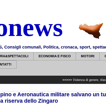
nonews
Consigli comunali, Politica, cronaca, sport, spettaco
URA&SPETTACOLI
ECONOMIA E FISCO
MOTORI
NTATTI
>>>>>
Violenza di genere, rilasciati i nulla 
pino e Aeronautica militare salvano un tu
a riserva dello Zingaro