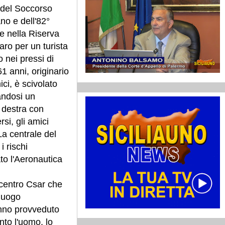
 del Soccorso
no e dell'82°
re nella Riserva
aro per un turista
 nei pressi di
1 anni, originario
ici, è scivolato
andosi un
 destra con
si, gli amici
a centrale del
i rischi
to l'Aeronautica
 centro Csar che
 luogo
hanno provveduto
nto l'uomo, lo