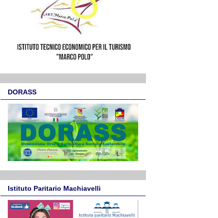
DORASS
Istituto Paritario Machiavelli