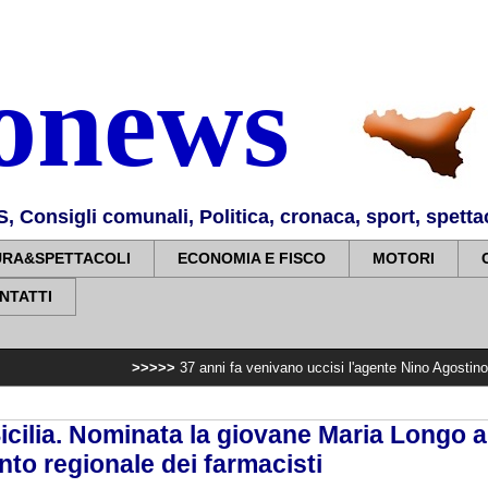
nonews
Consigli comunali, Politica, cronaca, sport, spettaco
URA&SPETTACOLI
ECONOMIA E FISCO
MOTORI
NTATTI
>>>>>
37 anni fa venivano uccisi l'agente Nino Agostino e la moglie Ida 
icilia. Nominata la giovane Maria Longo a
to regionale dei farmacisti