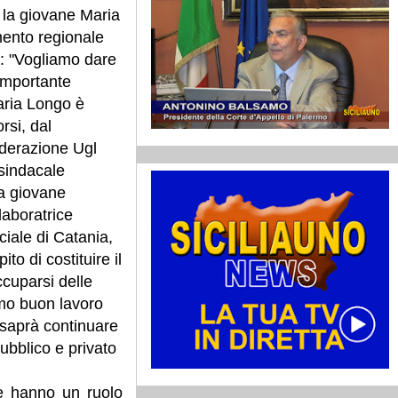
 la giovane Maria
ento regionale
i: "Vogliamo dare
 importante
aria Longo è
rsi, dal
ederazione Ugl
 sindacale
la giovane
laboratrice
ciale di Catania,
ito di costituire il
cuparsi delle
amo buon lavoro
 saprà continuare
pubblico e privato
e hanno un ruolo