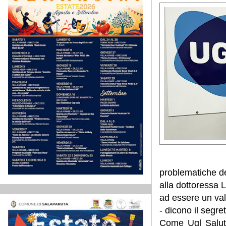
problematiche del
alla dottoressa 
ad essere un vali
- dicono il segre
Come Ugl Salute