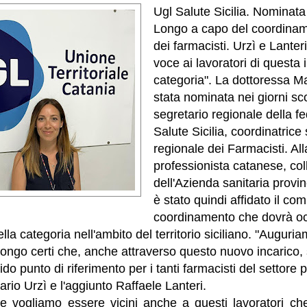
Ugl Salute Sicilia. Nominata
Longo a capo del coordinam
dei farmacisti. Urzì e Lanter
voce ai lavoratori di questa
categoria". La dottoressa M
stata nominata nei giorni sco
segretario regionale della f
Salute Sicilia, coordinatrice
regionale dei Farmacisti. Al
professionista catanese, col
dell'Azienda sanitaria provin
è stato quindi affidato il comp
coordinamento che dovrà oc
la categoria nell'ambito del territorio siciliano. "Auguri
Longo certi che, anche attraverso questo nuovo incarico,
do punto di riferimento per i tanti farmacisti del settore 
tario Urzì e l'aggiunto Raffaele Lanteri.
 vogliamo essere vicini anche a questi lavoratori ch