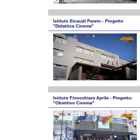
Istituto Einaudi Pareto - Progetto
"Didattica Cinema"
Istituto Finocchiaro Aprile - Progetto:
"Obiettivo Cinema"