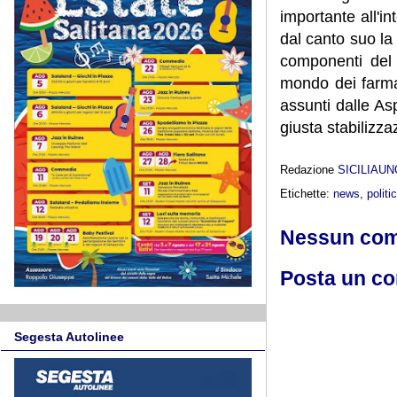
importante all'i
dal canto suo la
componenti del 
mondo dei farmac
assunti dalle As
giusta stabilizza
Redazione
SICILIAU
Etichette:
news
,
politi
Nessun co
Posta un c
Segesta Autolinee