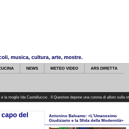
li, musica, cultura, arte, mostre.
CUCINA
NEWS
METEO VIDEO
ARS DIRETTA
Castelluccio . Il Questore depone una corona di alloro sulla stele a Villagrazia
 capo del
Antonino Balsamo: «L’Umanesimo
Giudiziario e la Sfida della Modernità»