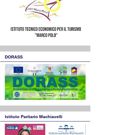
DORASS
Istituto Paritario Machiavelli