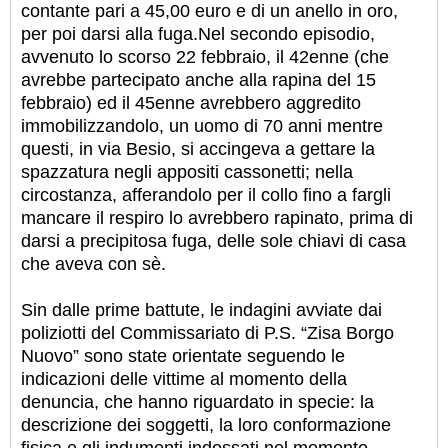
contante pari a 45,00 euro e di un anello in oro,
per poi darsi alla fuga.
Nel secondo episodio,
avvenuto lo scorso 22 febbraio, il 42enne (che
avrebbe partecipato anche alla rapina del 15
febbraio) ed il 45enne avrebbero aggredito
immobilizzandolo, un uomo di 70 anni mentre
questi, in via Besio, si accingeva a gettare la
spazzatura negli appositi cassonetti; nella
circostanza, afferandolo per il collo fino a fargli
mancare il respiro lo avrebbero rapinato, prima di
darsi a precipitosa fuga, delle sole chiavi di casa
che aveva con sè.
Sin dalle prime battute, le indagini avviate dai
poliziotti del Commissariato di P.S. “Zisa Borgo
Nuovo” sono state orientate seguendo le
indicazioni delle vittime al momento della
denuncia, che hanno riguardato in specie: la
descrizione dei soggetti, la loro conformazione
fisica e gli indumenti indossati nel momento