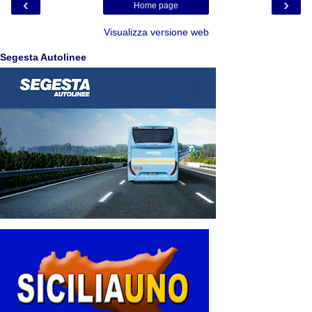
‹
›
Home page
Visualizza versione web
Segesta Autolinee