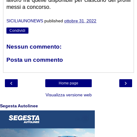
lavoro fra quelle disponibili per ciascuno dei profili
messi a concorso.
SICILIAUNONEWS
published
ottobre 31, 2022
Condividi
Nessun commento:
Posta un commento
‹
›
Home page
Visualizza versione web
Segesta Autolinee