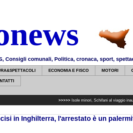
nonews
Consigli comunali, Politica, cronaca, sport, spettaco
URA&SPETTACOLI
ECONOMIA E FISCO
MOTORI
NTATTI
>>>>>
Isole minori, Schifani al viaggio inaugurale del t
cisi in Inghilterra, l'arrestato è un palerm