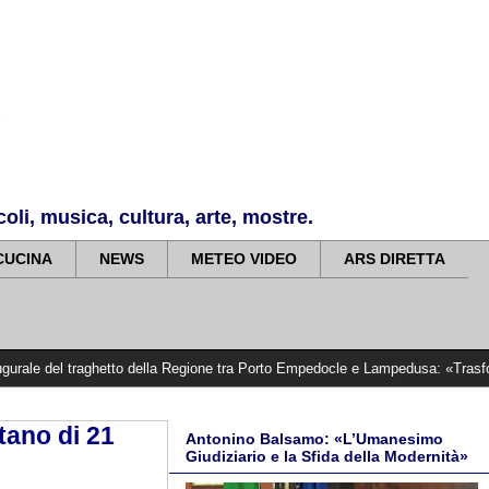
li, musica, cultura, arte, mostre.
CUCINA
NEWS
METEO VIDEO
ARS DIRETTA
raghetto della Regione tra Porto Empedocle e Lampedusa: «Trasformiamo gli impe
itano di 21
Antonino Balsamo: «L’Umanesimo
Giudiziario e la Sfida della Modernità»