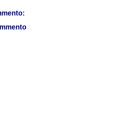
mmento:
ommento