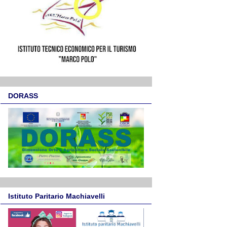
DORASS
Istituto Paritario Machiavelli