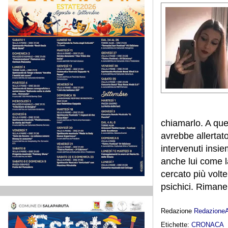
chiamarlo. A quel
avrebbe allertato
intervenuti insie
anche lui come la
cercato più volt
psichici. Rimane
Redazione
Redazione
Etichette:
CRONACA