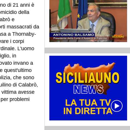
no di 21 anni è
omicidio della
labrò e
rti massacrati da
asa a Thornaby-
vare i corpi
rdinale. L'uomo
glio, in
rovato invano a
 e quest'ultimo
olizia, che sono
ilino di Calabrò,
a vittima avesse
a per problemi