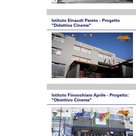
Istituto Einaudi Pareto - Progetto
"Didattica Cinema"
Istituto Finocchiaro Aprile - Progetto:
"Obiettivo Cinema"