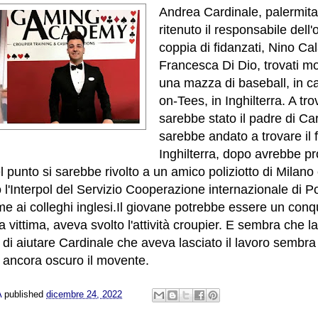
Andrea Cardinale, palermita
ritenuto il responsabile dell'
coppia di fidanzati, Nino Ca
Francesca Di Dio, trovati mo
una mazza di baseball, in c
on-Tees, in Inghilterra. A tro
sarebbe stato il padre di Ca
sarebbe andato a trovare il fi
Inghilterra, dopo avrebbe p
 punto si sarebbe rivolto a un amico poliziotto di Milano
 l'Interpol del Servizio Cooperazione internazionale di P
me ai colleghi inglesi.
Il giovane potrebbe essere un conqu
 vittima, aveva svolto l'attività croupier. E sembra che l
e di aiutare Cardinale che aveva lasciato il lavoro sembr
 ancora oscuro il movente.
A
published
dicembre 24, 2022