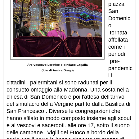
piazza
San
Domenic
o
tornata
affollata
come i
periodi
pre-
Arcivescovo Lorefice e sindaco Lagalla
pandemic
(foto di Ambra Drago)
i i
cittadini palermitani si sono radunati per il
consueto omaggio alla Madonna. Una sosta nella
chiesa di San Domenico e poi l'attesa dell'arrivo
del simulacro della Vergine partito dalla Basilica di
San Francesco . Diverse le congregazioni che
hanno sfilato in modo composto insieme agli scout
e ai vescovi e sacerdoti. alle ore 17, sotto il suono
delle campane i Vigili del Fuoco a bordo della