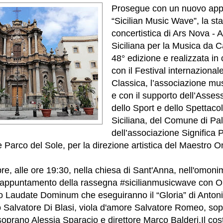
Prosegue con un nuovo ap
“Sicilian Music Wave”, la st
concertistica di Ars Nova - 
Siciliana per la Musica da C
48° edizione e realizzata in
con il Festival internaziona
Classica, l’associazione m
e con il supporto dell’Asses
dello Sport e dello Spettaco
Siciliana, del Comune di Pa
dell’associazione Significa 
e Parco del Sole, per la direzione artistica del Maestro O
e, alle ore 19:30, nella chiesa di Sant'Anna, nell'omoni
 appuntamento della rassegna #sicilianmusicwave con 
 Laudate Dominum che eseguiranno il “Gloria” di Antonio
 Salvatore Di Blasi, viola d'amore Salvatore Romeo, so
oprano Alessia Sparacio e direttore Marco Balderi.
Il cos