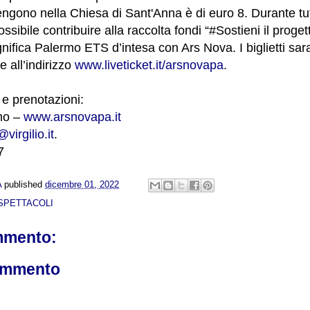
engono nella Chiesa di Sant'Anna è di euro 8. Durante tutt
sibile contribuire alla raccolta fondi “#Sostieni il proget
ifica Palermo ETS d’intesa con Ars Nova. I biglietti sara
e all’indirizzo
www.liveticket.it/arsnovapa
.
 e prenotazioni:
mo –
www.arsnovapa.it
irgilio.it
.
7
A
published
dicembre 01, 2022
SPETTACOLI
mmento:
ommento