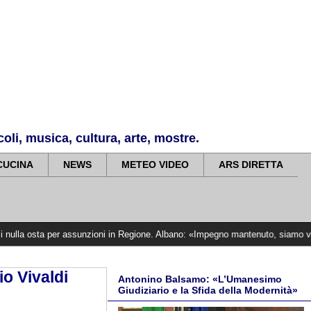
li, musica, cultura, arte, mostre.
CUCINA
NEWS
METEO VIDEO
ARS DIRETTA
per assunzioni in Regione. Albano: «Impegno mantenuto, siamo vicini alle vittim
io Vivaldi
Antonino Balsamo: «L’Umanesimo
Giudiziario e la Sfida della Modernità»