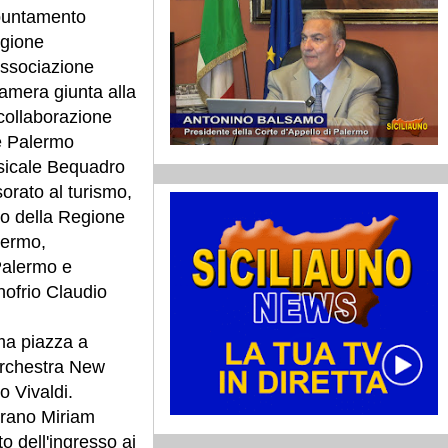
puntamento
agione
Associazione
amera giunta alla
 collaborazione
le Palermo
usicale Bequadro
sorato al turismo,
lo della Regione
lermo,
Palermo e
nofrio Claudio
ma piazza a
Orchestra New
 Vivaldi.
prano Miriam
to dell'ingresso ai