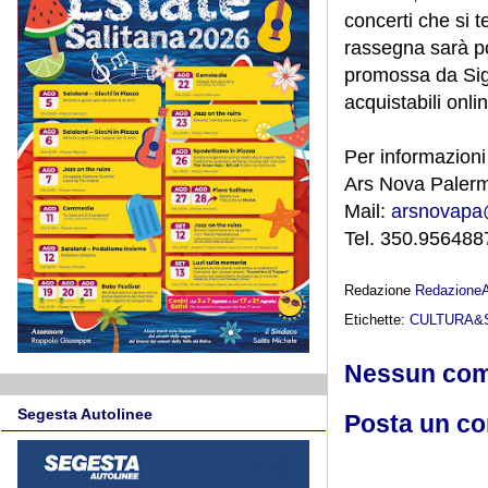
concerti che si t
rassegna sarà pos
promossa da Sign
acquistabili onlin
Per informazioni
Ars Nova Paler
Mail:
arsnovapa@v
Tel. 350.956488
Redazione
Redazione
Etichette:
CULTURA&
Nessun co
Segesta Autolinee
Posta un c