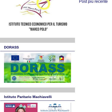
Post più recente
DORASS
Istituto Paritario Machiavelli