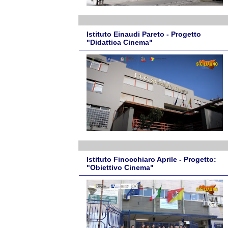
Istituto Einaudi Pareto - Progetto
"Didattica Cinema"
Istituto Finocchiaro Aprile - Progetto:
"Obiettivo Cinema"