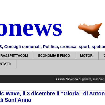
nonews
Consigli comunali, Politica, cronaca, sport, spettaco
URA&SPETTACOLI
ECONOMIA E FISCO
MOTORI
NTATTI
>>>>>
Violenza di genere, rilasciati i nulla osta 
ic Wave, il 3 dicembre il “Gloria” di Anton
i Sant'Anna ­ ­