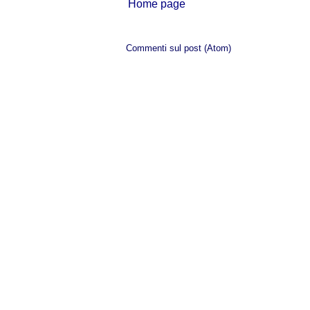
Home page
Iscriviti a:
Commenti sul post (Atom)