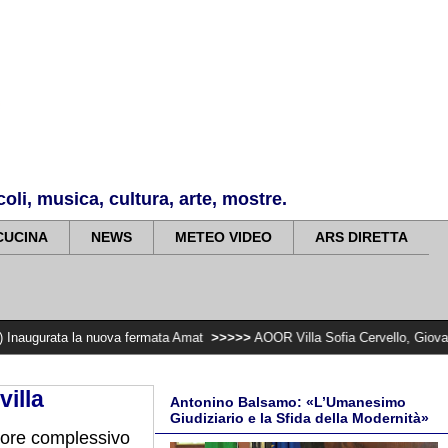
li, musica, cultura, arte, mostre.
CUCINA
NEWS
METEO VIDEO
ARS DIRETTA
la nuova fermata Amat
>>>>>
AOOR Villa Sofia Cervello, Giovanni Cavera e G
villa
Antonino Balsamo: «L’Umanesimo
Giudiziario e la Sfida della Modernità»
lore complessivo