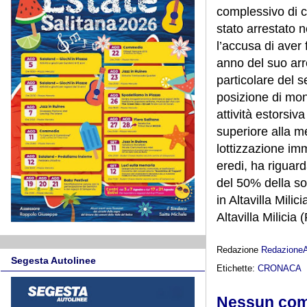
complessivo di c
stato arrestato 
l’accusa di aver 
anno del suo arre
particolare del s
posizione di mon
attività estorsiv
superiore alla me
lottizzazione im
eredi, ha riguar
del 50% della 
in Altavilla Mili
Altavilla Milicia
Redazione
Redazione
Segesta Autolinee
Etichette:
CRONACA
Nessun co