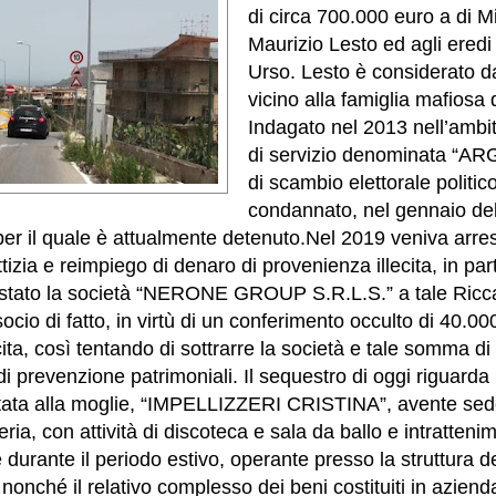
di circa 700.000 euro a di 
Maurizio Lesto ed agli eredi
Urso. Lesto è considerato da
vicino alla famiglia mafiosa 
Indagato nel 2013 nell’ambi
di servizio denominata “ARGO
di scambio elettorale politic
condannato, nel gennaio del
per il quale è attualmente detenuto.Nel 2019 veniva arrest
ittizia e reimpiego di denaro di provenienza illecita, in par
testato la società “NERONE GROUP S.R.L.S.” a tale Riccar
ocio di fatto, in virtù di un conferimento occulto di 40.00
ita, così tentando di sottrarre la società e tale somma d
di prevenzione patrimoniali. Il sequestro di oggi riguarda
stata alla moglie, “IMPELLIZZERI CRISTINA”, avente sed
a, con attività di discoteca e sala da ballo e intratteni
durante il periodo estivo, operante presso la struttura
ché il relativo complesso dei beni costituiti in azienda