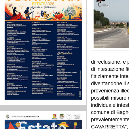
di reclusione, e 
di intestazione f
fittiziamente in
diventandone il s
provenienza illec
possibili misure 
individuale inte
comune di Bagheri
prevalentemente 
CAVARRETTA”, non