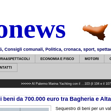
nonews
Consigli comunali, Politica, cronaca, sport, spettaco
URA&SPETTACOLI
ECONOMIA E FISCO
MOTORI
NTATTI
>>>>>
Al Palermo Marina Yachting con il …103 (il 104 e il 107) Inaugurata 
 beni da 700.000 euro tra Bagheria e Alta
Sequestro di beni per un va