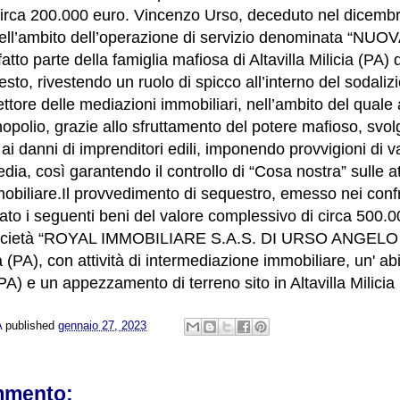
irca 200.000 euro.
Vincenzo Urso, deceduto nel dicembr
nell’ambito dell’operazione di servizio denominata “NU
fatto parte della famiglia mafiosa di Altavilla Milicia (PA)
sto, rivestendo un ruolo di spicco all’interno del sodaliz
ettore delle mediazioni immobiliari, nell’ambito del quale
opolio, grazie allo sfruttamento del potere mafioso, svol
a ai danni di imprenditori edili, imponendo provvigioni di 
dia, così garantendo il controllo di “Cosa nostra” sulle att
mobiliare.Il provvedimento di sequestro, emesso nei confr
dato i seguenti beni del valore complessivo di circa 500.
società “ROYAL IMMOBILIARE S.A.S. DI URSO ANGELO 
cia (PA), con attività di intermediazione immobiliare, un' ab
 (PA) e un appezzamento di terreno sito in Altavilla Milicia
A
published
gennaio 27, 2023
mmento: