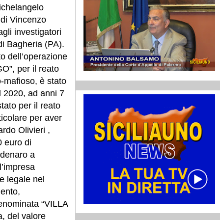
Michelangelo
 di Vincenzo
gli investigatori
di Bagheria (PA).
to dell’operazione
”, per il reato
o-mafioso, è stato
 2020, ad anni 7
ato per il reato
ticolare per aver
do Olivieri ,
0 euro di
i denaro a
 l’impresa
e legale nel
mento,
 denominata “VILLA
, del valore