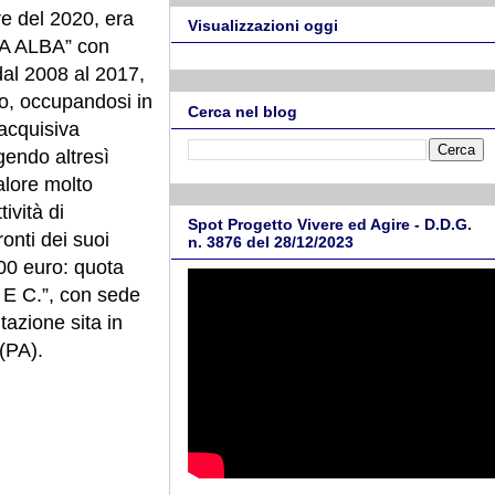
e del 2020, era
Visualizzazioni oggi
OVA ALBA” con
 dal 2008 al 2017,
io, occupandosi in
Cerca nel blog
 acquisiva
gendo altresì
valore molto
ività di
Spot Progetto Vivere ed Agire - D.D.G.
onti dei suoi
n. 3876 del 28/12/2023
000 euro: quota
E C.”, con sede
itazione sita in
 (PA).