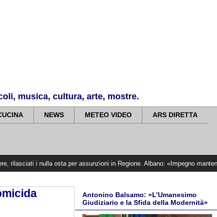
li, musica, cultura, arte, mostre.
CUCINA
NEWS
METEO VIDEO
ARS DIRETTA
i nulla osta per assunzioni in Regione. Albano: «Impegno mantenuto, siamo vicin
omicida
Antonino Balsamo: «L’Umanesimo
Giudiziario e la Sfida della Modernità»