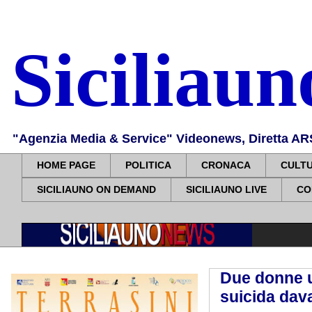
Siciliau
"Agenzia Media & Service" Videonews, Diretta ARS, 
HOME PAGE
POLITICA
CRONACA
CULT
SICILIAUNO ON DEMAND
SICILIAUNO LIVE
CO
Due donne u
suicida dava