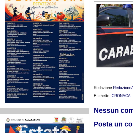
Redazione
Redazione
Etichette:
CRONACA
Nessun co
Posta un c