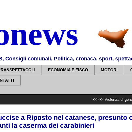
nonews
Consigli comunali, Politica, cronaca, sport, spettaco
URA&SPETTACOLI
ECONOMIA E FISCO
MOTORI
NTATTI
>>>>>
Violenza di genere, rilasciati 
ccise a Riposto nel catanese, presunto 
nti la caserma dei carabinieri