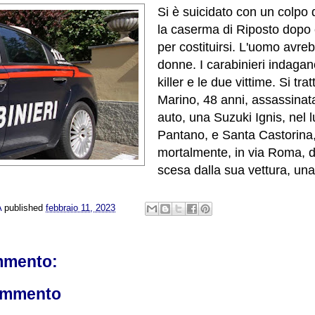
Si è suicidato con un colpo d
la caserma di Riposto dopo e
per costituirsi. L'uomo avre
donne. I carabinieri indagano
killer e le due vittime. Si tr
Marino, 48 anni, assassinat
auto, una Suzuki Ignis, nel
Pantano, e Santa Castorina, 
mortalmente, in via Roma, 
scesa dalla sua vettura, un
A
published
febbraio 11, 2023
mmento:
ommento