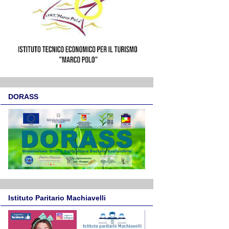
DORASS
Istituto Paritario Machiavelli