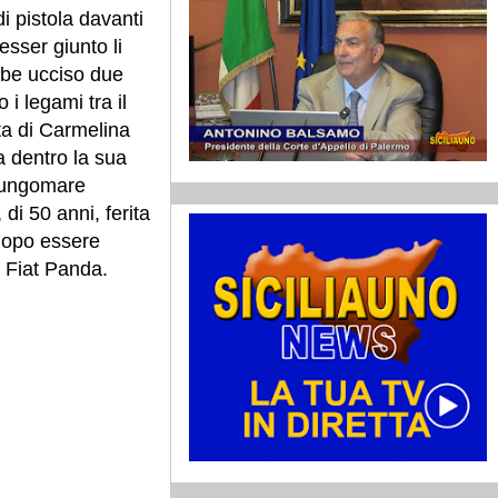
i pistola davanti
sser giunto li
bbe ucciso due
 i legami tra il
atta di Carmelina
a dentro la sua
 lungomare
di 50 anni, ferita
dopo essere
a Fiat Panda.