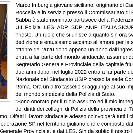
Marco Imburgia giovane siciliano, originario di Ca
Roccella e in servizio presso il Commissariato di 
Sabba è stato nominato portavoce della Federaz
UIL Polizia- LES- ADP- SDP- ANIP- ITALIA SICU
Trieste. Un ruolo che si unisce a quanto sin ora s
dedizione e entusiasmo accanto all'amore per la 
ottobre del 2020 dopo appena un anno dall'ingress
entra a far parte del mondo sindacale, assumendo 
Segretario Generale Provinciale della capitale friu
due anni dopo, nel luglio 2022 entra a far parte de
Nazionale del Sindacato USIP presso la sede Con
Roma. Ora un altro tassello si aggiunge al suo im
del mondo sindacale della Polizia di Stato.
“Sono onorato per il ruolo assunto ed il mio impeg
dei diritti dei colleghi di Polizia della provincia di
. Difatti il lavoro sindacale adesso coinvolgerà tutti i cir
Federazione SP nel territorio giuliano che è composto dall
Generale Provinciale, e dai LES. Sin da subito il nostro 