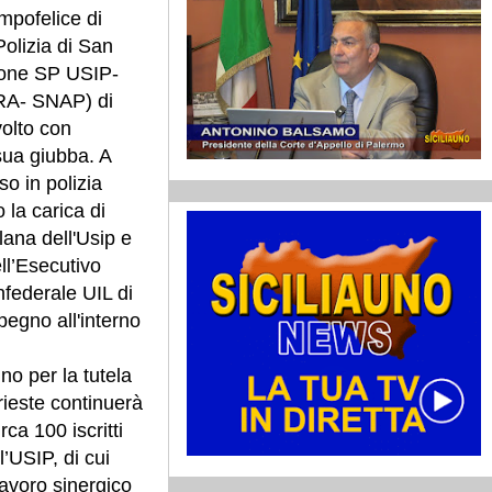
mpofelice di
Polizia di San
ione SP USIP-
RA- SNAP) di
volto con
sua giubba. A
o in polizia
la carica di
lana dell'Usip e
ll’Esecutivo
federale UIL di
pegno all'interno
no per la tutela
 Trieste continuerà
ca 100 iscritti
’USIP, di cui
lavoro sinergico