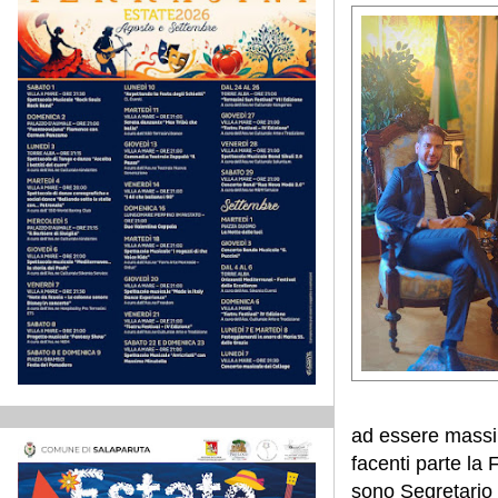
ad essere massimo
facenti parte la 
sono Segretario 