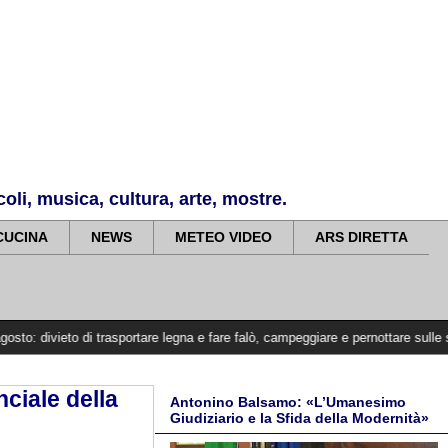
li, musica, cultura, arte, mostre.
CUCINA
NEWS
METEO VIDEO
ARS DIRETTA
di trasportare legna e fare falò, campeggiare e pernottare sulle spiagge
>>>>
ciale della
Antonino Balsamo: «L’Umanesimo
Giudiziario e la Sfida della Modernità»