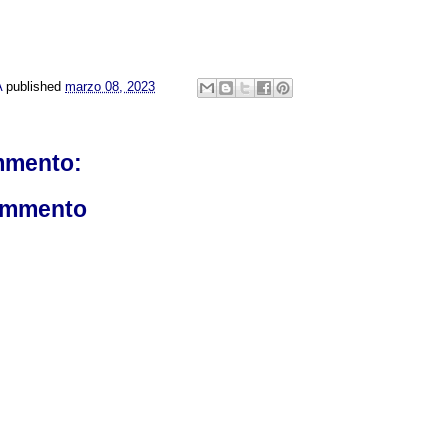
A
published
marzo 08, 2023
mmento:
ommento