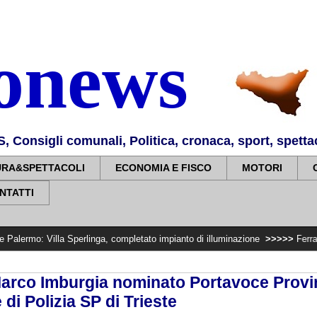
nonews
Consigli comunali, Politica, cronaca, sport, spettaco
URA&SPETTACOLI
ECONOMIA E FISCO
MOTORI
NTATTI
 Sperlinga, completato impianto di illuminazione
>>>>>
Ferragosto: divieto 
 Marco Imburgia nominato Portavoce Provin
di Polizia SP di Trieste