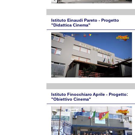
Istituto Einaudi Pareto - Progetto
"Didattica Cinema"
Istituto Finocchiaro Aprile - Progetto:
"Obiettivo Cinema"