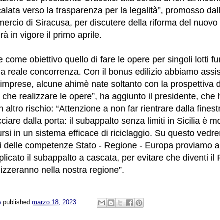
calata verso la trasparenza per la legalità”, promosso dal
cio di Siracusa, per discutere della riforma del nuovo 
rà in vigore il primo aprile.
ome obiettivo quello di fare le opere per singoli lotti f
a reale concorrenza. Con il bonus edilizio abbiamo assis
 imprese, alcune ahimè nate soltanto con la prospettiva d
o che realizzare le opere”, ha aggiunto il presidente, che
n altro rischio: “Attenzione a non far rientrare dalla fines
iare dalla porta: il subappalto senza limiti in Sicilia è m
rsi in un sistema efficace di riciclaggio. Su questo ved
miti delle competenze Stato - Regione - Europa proviamo 
icato il subappalto a cascata, per evitare che diventi il
lizzeranno nella nostra regione”.
A
published
marzo 18, 2023