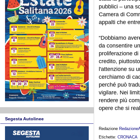
pubblici – una s
Camera di Commer
appalti che entre
“Dobbiamo avere c
da consentire un
proliferazione di
credito, piuttost
l'attenzione su u
cerchiamo di cacc
perché può tradu
vigilare. Nei li
rendere più compl
opere che si rea
Segesta Autolinee
Redazione
Redazione
Etichette:
CRONACA