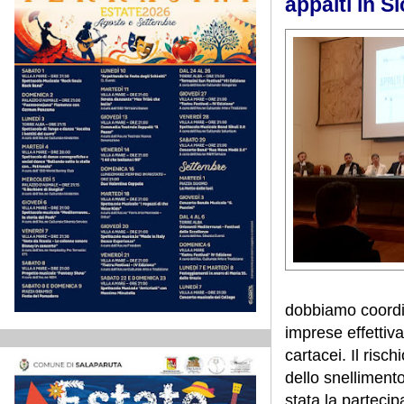
appalti in Si
dobbiamo coordin
imprese effettiva
cartacei.
Il risc
dello snellimento
stata la partecip