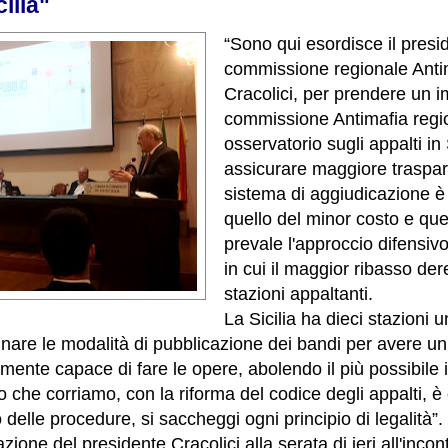
cilia"
“Sono qui esordisce il presi
commissione regionale Antim
Cracolici, per prendere un 
commissione Antimafia region
osservatorio sugli appalti in 
assicurare maggiore traspar
sistema di aggiudicazione è 
quello del minor costo e qu
prevale l'approccio difensivo
in cui il maggior ribasso de
stazioni appaltanti.
La Sicilia ha dieci stazioni 
are le modalità di pubblicazione dei bandi per avere un
mente capace di fare le opere, abolendo il più possibile i
hio che corriamo, con la riforma del codice degli appalti, 
 delle procedure, si saccheggi ogni principio di legalità”
azione del presidente Cracolici alla serata di ieri all'incon