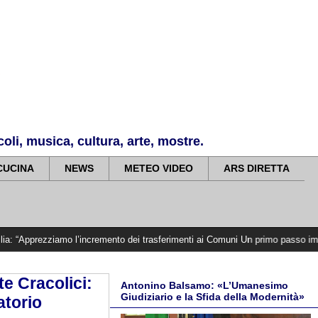
li, musica, cultura, arte, mostre.
CUCINA
NEWS
METEO VIDEO
ARS DIRETTA
mo l’incremento dei trasferimenti ai Comuni Un primo passo importante che dov
e Cracolici:
Antonino Balsamo: «L’Umanesimo
Giudiziario e la Sfida della Modernità»
atorio