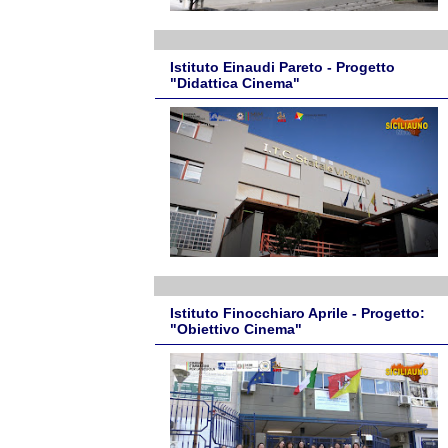
Istituto Einaudi Pareto - Progetto
"Didattica Cinema"
Istituto Finocchiaro Aprile - Progetto:
"Obiettivo Cinema"