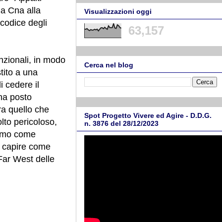
la Cna alla
Visualizzazioni oggi
codice degli
63,157
unzionali, in modo
Cerca nel blog
tito a una
i cedere il
 ha posto
tra quello che
Spot Progetto Vivere ed Agire - D.D.G.
olto pericoloso,
n. 3876 del 28/12/2023
remo come
a capire come
 Far West delle