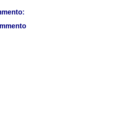
mmento:
ommento