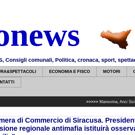
nonews
Consigli comunali, Politica, cronaca, sport, spettaco
URA&SPETTACOLI
ECONOMIA E FISCO
MOTORI
NTATTI
>>>>>
Manovrina, Anci Sicilia: “Apprezzia
mera di Commercio di Siracusa. President
ione regionale antimafia istituirà osserv