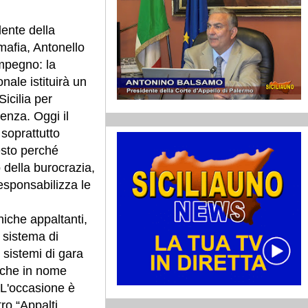
dente della
afia, Antonello
impegno: la
ale istituirà un
Sicilia per
enza. Oggi il
soprattutto
esto perché
 della burocrazia,
responsabilizza le
uniche appaltanti,
 sistema di
 sistemi di gara
è che in nome
. L'occasione è
tro “Appalti