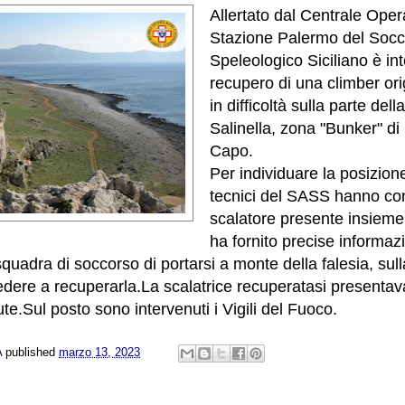
Allertato dal Centrale Opera
Stazione Palermo del Socc
Speleologico Siciliano è int
recupero di una climber orig
in difficoltà sulla parte dell
Salinella, zona "Bunker" di
Capo.
Per individuare la posizion
tecnici del SASS hanno con
scalatore presente insieme
ha fornito precise informazi
quadra di soccorso di portarsi a monte della falesia, sulla
edere a recuperarla.La scalatrice recuperatasi presenta
ute.Sul posto sono intervenuti i Vigili del Fuoco.
A
published
marzo 13, 2023