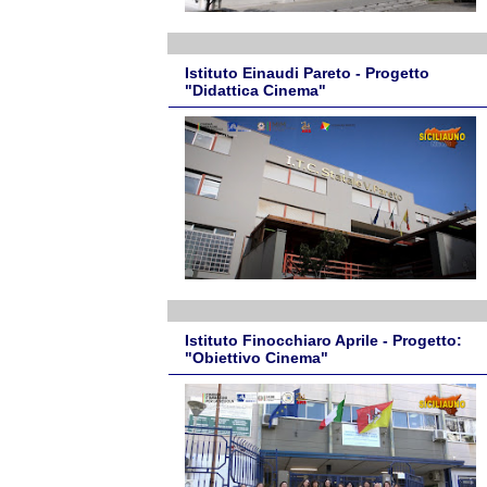
Istituto Einaudi Pareto - Progetto
"Didattica Cinema"
Istituto Finocchiaro Aprile - Progetto:
"Obiettivo Cinema"