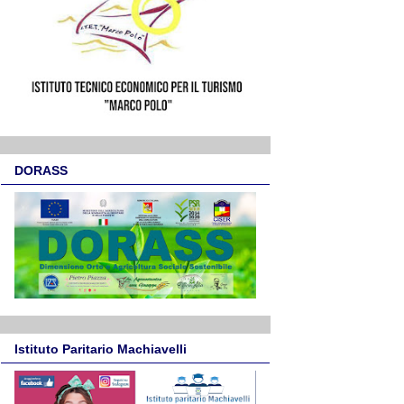
DORASS
Istituto Paritario Machiavelli