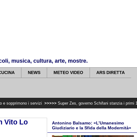
li, musica, cultura, arte, mostre.
CUCINA
NEWS
METEO VIDEO
ARS DIRETTA
 i servizi
>>>>>
Super Zes, governo Schifani stanzia i primi 10 milioni per i
n Vito Lo
Antonino Balsamo: «L’Umanesimo
Giudiziario e la Sfida della Modernità»