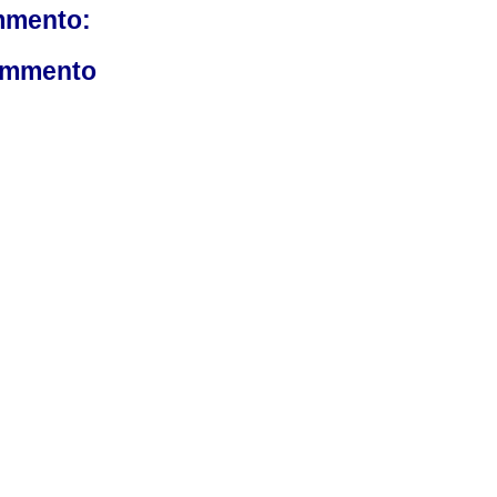
mmento:
ommento