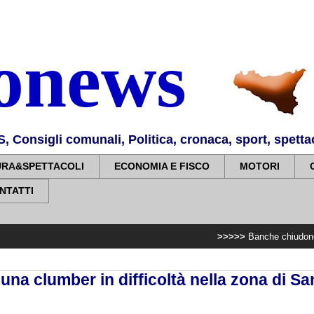
nonews
Consigli comunali, Politica, cronaca, sport, spettaco
URA&SPETTACOLI
ECONOMIA E FISCO
MOTORI
NTATTI
>>>>>
Banche chiudono e sopprimono
na clumber in difficoltà nella zona di Sa