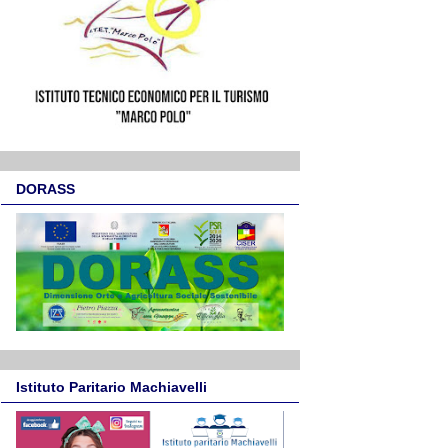
DORASS
Istituto Paritario Machiavelli