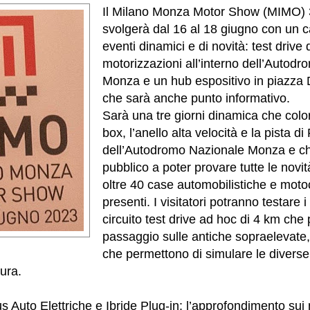
Il Milano Monza Motor Show (MIMO) 3
svolgerà dal 16 al 18 giugno con un ca
eventi dinamici e di novità: test drive d
motorizzazioni all’interno dell’Autod
Monza e un hub espositivo in piazza
che sarà anche punto informativo.
Sarà una tre giorni dinamica che color
box, l’anello alta velocità e la pista d
dell’Autodromo Nazionale Monza e che
pubblico a poter provare tutte le novi
oltre 40 case automobilistiche e motoc
presenti.
I visitatori potranno testare i
circuito test drive ad hoc di 4 km che
passaggio sulle antiche sopraelevate
che permettono di simulare le diverse
tura.
s Auto Elettriche e Ibride Plug-in: l’approfondimento sui 