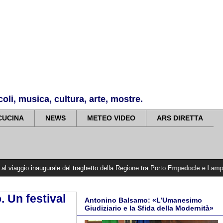
li, musica, cultura, arte, mostre.
CUCINA
NEWS
METEO VIDEO
ARS DIRETTA
ugurale del traghetto della Regione tra Porto Empedocle e Lampedusa: «Trasfor
. Un festival
Antonino Balsamo: «L’Umanesimo
Giudiziario e la Sfida della Modernità»