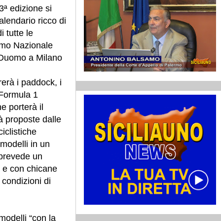
ª edizione si
lendario ricco di
i tutte le
romo Nazionale
 Duomo a Milano
erà i paddock, i
i Formula 1
 porterà il
tà proposte dalle
iclistiche
 modelli in un
 prevede un
, e con chicane
 condizioni di
modelli “con la