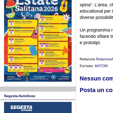
spina”. L’area, c
educational per i
diverse possibili
Un programma ric
facendo sfilare t
e prototipi.
Redazione
Redazione
Etichette:
MOTORI
Nessun co
Posta un c
Segesta Autolinee