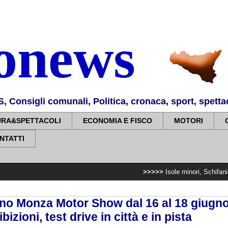
nonews
Consigli comunali, Politica, cronaca, sport, spettaco
URA&SPETTACOLI
ECONOMIA E FISCO
MOTORI
NTATTI
>>>>>
Isole minori, Schifani al viaggio ina
ano Monza Motor Show dal 16 al 18 giugno
ibizioni, test drive in città e in pista