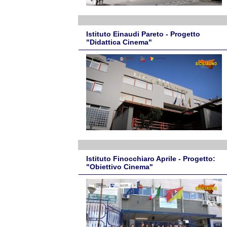
Istituto Einaudi Pareto - Progetto
"Didattica Cinema"
Istituto Finocchiaro Aprile - Progetto:
"Obiettivo Cinema"