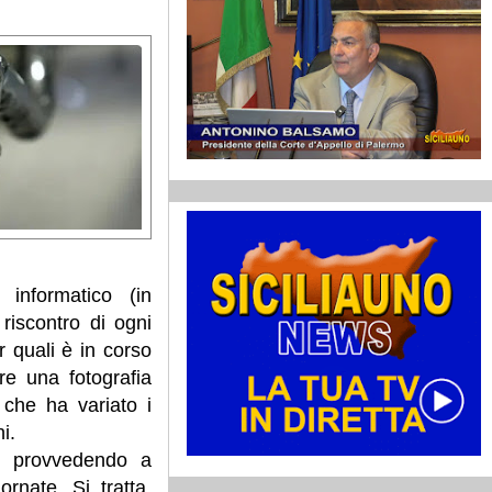
informatico (in
 riscontro di ogni
r quali è in corso
e una fotografia
 che ha variato i
i.
o provvedendo a
rnate. Si tratta,