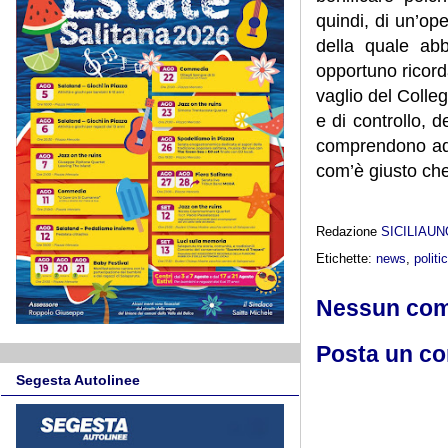
quindi, di un’op
della quale abb
opportuno ricorda
vaglio del Colleg
e di controllo, d
comprendono adeg
com’è giusto ch
Redazione
SICILIAU
Etichette:
news
,
politi
Nessun co
Posta un c
Segesta Autolinee