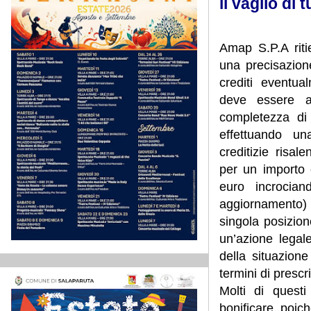
il vaglio di 
Amap S.P.A rit
una precisazione
crediti eventua
deve essere a
completezza di 
effettuando un
creditizie risal
per un importo 
euro incrocian
aggiornamento) c
singola posizione
un’azione legale
della situazion
termini di prescr
Molti di quest
bonificare poic