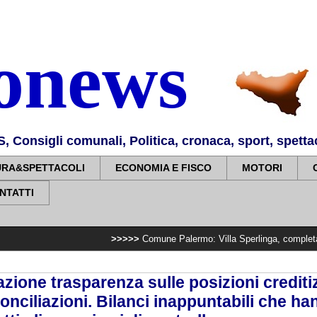
nonews
Consigli comunali, Politica, cronaca, sport, spettaco
URA&SPETTACOLI
ECONOMIA E FISCO
MOTORI
NTATTI
>>>>>
Comune Palermo: Villa Sperlinga, completato impianto di
ione trasparenza sulle posizioni creditiz
iconciliazioni. Bilanci inappuntabili che h