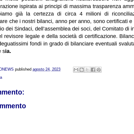
erazione ispirata ai principi di massima trasparenza ammin
iamo già la certezza di circa 4 milioni di riconciliaz
re che i nostri bilanci, anno per anno, sono certificati e
io dei Sindaci, dell’assemblea dei soci, del Comitato di i
el revisore legale e della società di certificazione. Bila
uatissimi fondi in grado di bilanciare eventuali svaluta
e s
ia.
NONEWS
published
agosto 24, 2023
ca
mmento:
ommento