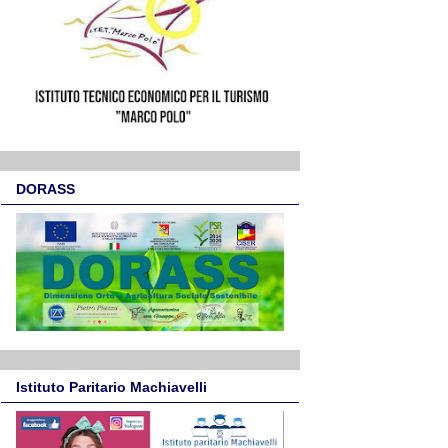
DORASS
Istituto Paritario Machiavelli