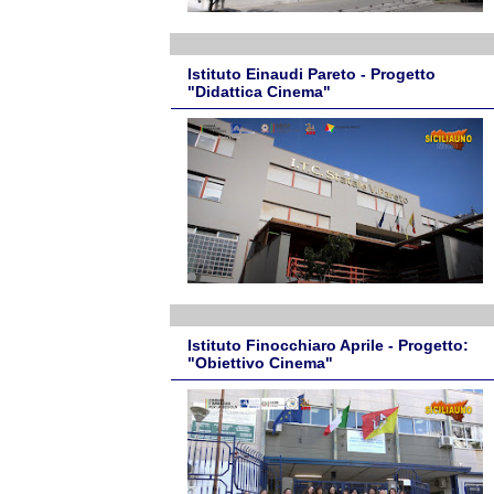
Istituto Einaudi Pareto - Progetto
"Didattica Cinema"
Istituto Finocchiaro Aprile - Progetto:
"Obiettivo Cinema"