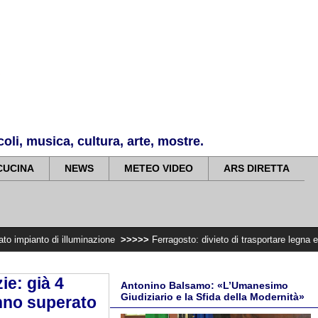
li, musica, cultura, arte, mostre.
CUCINA
NEWS
METEO VIDEO
ARS DIRETTA
 illuminazione
>>>>>
Ferragosto: divieto di trasportare legna e fare falò, ca
ie: già 4
Antonino Balsamo: «L’Umanesimo
Giudiziario e la Sfida della Modernità»
anno superato