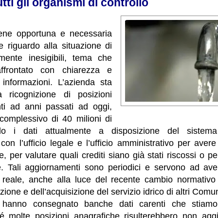
tutti gli organismi di controllo
iene opportuna e necessaria
 riguardo alla situazione di
lmente inesigibili, tema che
ffrontato con chiarezza e
informazioni. L’azienda sta
a ricognizione di posizioni
enti ad anni passati ad oggi,
complessivo di 40 milioni di
do i dati attualmente a disposizione del sistema 
on l’ufficio legale e l’ufficio amministrativo per avere
, per valutare quali crediti siano già stati riscossi o pe
.
Tali aggiornamenti sono periodici e servono ad aver
e reale, anche alla luce del recente cambio normativo
izione e dell’acquisizione del servizio idrico di altri Comun
i hanno consegnato banche dati carenti che stiam
hé molte posizioni anagrafiche risulterebbero non aggio