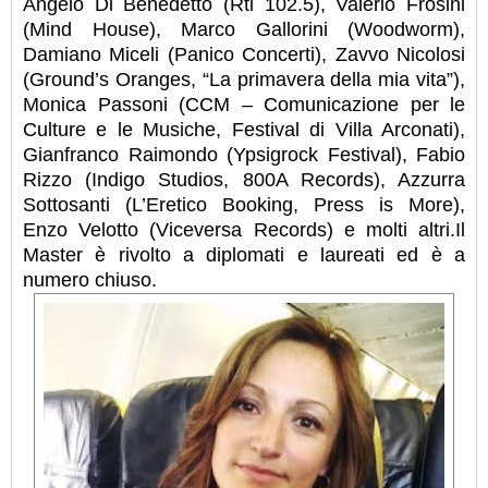
Angelo Di Benedetto (Rtl 102.5), Valerio Fròsini
(Mind House), Marco Gallorini (Woodworm),
Damiano Miceli (Panico Concerti), Zavvo Nicolosi
(Ground’s Oranges, “La primavera della mia vita”),
Monica Passoni (CCM – Comunicazione per le
Culture e le Musiche, Festival di Villa Arconati),
Gianfranco Raimondo (Ypsigrock Festival), Fabio
Rizzo (Indigo Studios, 800A Records), Azzurra
Sottosanti (L’Eretico Booking, Press is More),
Enzo Velotto (Viceversa Records) e molti altri.Il
Master è rivolto a diplomati e laureati ed è a
numero chiuso.