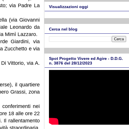
sto; via Padre La
Visualizzazioni oggi
lla (via Giovanni
 viale Leonardo da
Cerca nel blog
ia Mimì Lazzaro.
de Giardini, via
ia Zucchetto e via
Spot Progetto Vivere ed Agire - D.D.G.
i Vittorio, via A.
n. 3876 del 28/12/2023
erse), il quartiere
bero Grassi, zona
 conferimenti nei
ore 18 alle ore 22
. Il rallentamento
ità straordinaria,