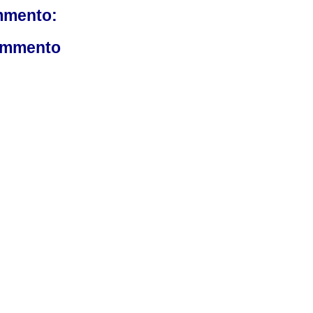
mmento:
ommento