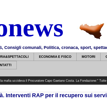
nonews
Consigli comunali, Politica, cronaca, sport, spettaco
URA&SPETTACOLI
ECONOMIA E FISCO
MOTORI
NTATTI
eva il Procuratore Capo Gaetano Costa. La Fondazione:" Tutte le Istituzioni de
tà. Interventi RAP per il recupero sui servi