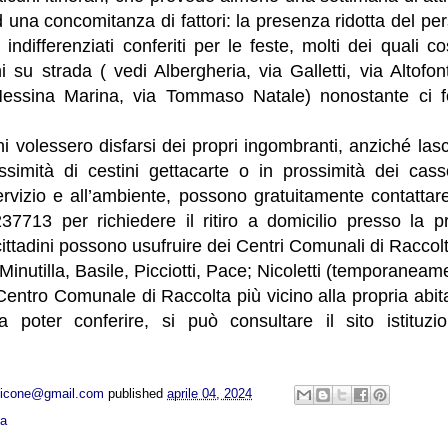
d una concomitanza di fattori: la presenza ridotta del pe
ti indifferenziati conferiti per le feste, molti dei quali c
 su strada ( vedi Albergheria, via Galletti, via Altofo
 Messina Marina, via Tommaso Natale) nonostante ci fo
ni volessero disfarsi dei propri ingombranti, anziché lasci
ssimità di cestini gettacarte o in prossimità dei cass
rvizio e all’ambiente, possono gratuitamente contattar
7713 per richiedere il ritiro a domicilio presso la pr
ttadini possono usufruire dei Centri Comunali di Raccolta 
Minutilla, Basile, Picciotti, Pace; Nicoletti (temporaneam
 Centro Comunale di Raccolta più vicino alla propria abita
 poter conferire, si può consultare il sito istituzi
opicone@gmail.com
published
aprile 04, 2024
ca