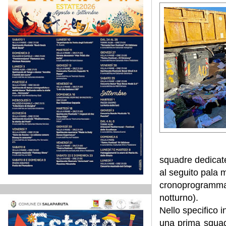
squadre dedicate 
al seguito pala
cronoprogramma pr
notturno).
Nello specifico 
una prima squadr