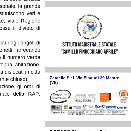
rsonale, la grande
ostituiscono veri e
nte, viale Regione
sse il divieto di
arli agli angoli di
onetti, arrecando
e il numero verde
opria abitazione.
dislocati in città
Zetaelle S.r.l. Via Einaudi 29 Mestre
ente chiuso).
(VE)
zione, gli orari di
onale della RAP: