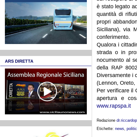
è stato legato a
quantità di rifiu
propri abbandoni
Siciliana), via
conferimento.
Qualora i cittadi
strada o in pro
nocumento al se
ARS DIRETTA
della RAP 80023
Diversamente i ci
(Lennon, Oreto, 
Per verificare il
apertura e cosa
www.rapspa.it
Redazione
dr.riccard
Etichette:
news
,
politi