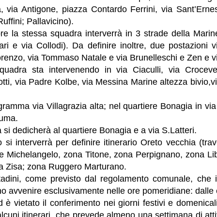
, via Antigone, piazza Contardo Ferrini, via Sant’Erne
uffini; Pallavicino).
e la stessa squadra interverrà in 3 strade della Marine
ari e via Collodi). Da definire inoltre, due postazioni
orenzo, via Tommaso Natale e via Brunelleschi e Zen e v
adra sta intervenendo in via Ciaculli, via Crocever
Gotti, via Padre Kolbe, via Messina Marine altezza bivio,v
ramma via Villagrazia alta; nel quartiere Bonagia in via D
Puma.
 si dedicherà al quartiere Bonagia e a via S.Latteri.
 si interverrà per definire itinerario Oreto vecchia (trav
ale Michelangelo, zona Titone, zona Perpignano, zona Li
na Zisa; zona Ruggero Marturano.
ittadini, come previsto dal regolamento comunale, che i
o avvenire esclusivamente nelle ore pomeridiane: dalle 
 è vietato il conferimento nei giorni festivi e domenicali
lcuni itinerari, che prevede almeno una settimana di attiv