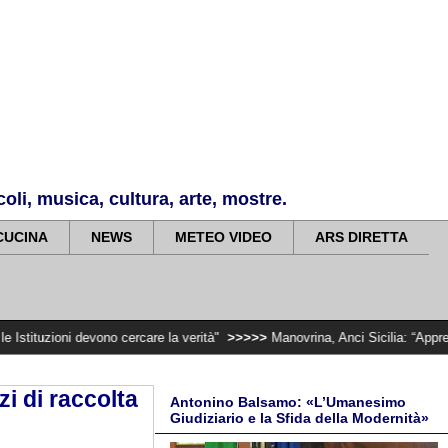
li, musica, cultura, arte, mostre.
CUCINA
NEWS
METEO VIDEO
ARS DIRETTA
vono cercare la verità"
>>>>>
Manovrina, Anci Sicilia: “Apprezziamo l’incre
zi di raccolta
Antonino Balsamo: «L’Umanesimo
Giudiziario e la Sfida della Modernità»