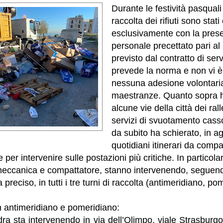
Durante le festività pasquali 
raccolta dei rifiuti sono stati 
esclusivamente con la pres
personale precettato pari a
previsto dal contratto di ser
prevede la norma e non vi è
nessuna adesione volontaria
maestranze. Quanto sopra h
alcune vie della città dei ral
servizi di svuotamento casso
da subito ha schierato, in ag
quotidiani itinerari da compa
per intervenire sulle postazioni più critiche. In particola
 meccanica e compattatore, stanno intervenendo, seguen
eciso, in tutti i tre turni di raccolta (antimeridiano, po
in antimeridiano e pomeridiano:
a sta intervenendo in via dell’Olimpo, viale Strasburgo