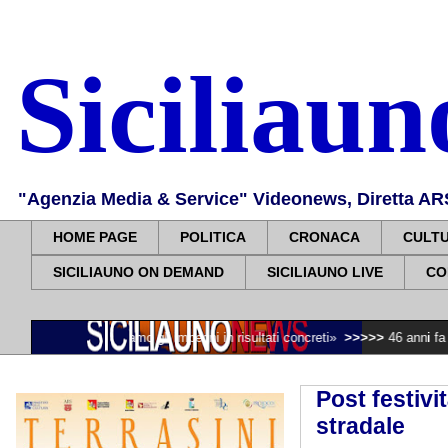
Siciliau
"Agenzia Media & Service" Videonews, Diretta ARS, 
HOME PAGE
POLITICA
CRONACA
CULT
SICILIAUNO ON DEMAND
SICILIAUNO LIVE
CO
sformiamo gli impegni in risultati concreti»
>>>>>
46 anni fa la mafia uccid
Post festivi
stradale