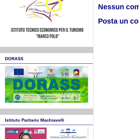
Nessun co
Posta un c
DORASS
Istituto Paritario Machiavelli