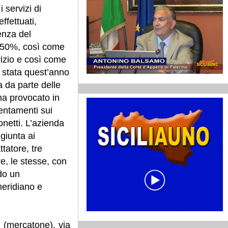
i servizi di
effettuati,
enza del
l 50%, così come
vizio e così come
 stata quest’anno
 da parte delle
a provocato in
lentamenti sui
netti. L’azienda
giunta ai
ttatore, tre
re, le stesse, con
do un
meridiano e
 (mercatone), via