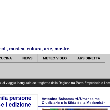
li, musica, cultura, arte, mostre.
CUCINA
NEWS
METEO VIDEO
ARS DIRETTA
naugurale del traghetto della Regione tra Porto Empedocle e Lampedusa: «Trasfo
mila persone
Antonino Balsamo: «L’Umanesimo
Giudiziario e la Sfida della Modernità»
e l’edizione