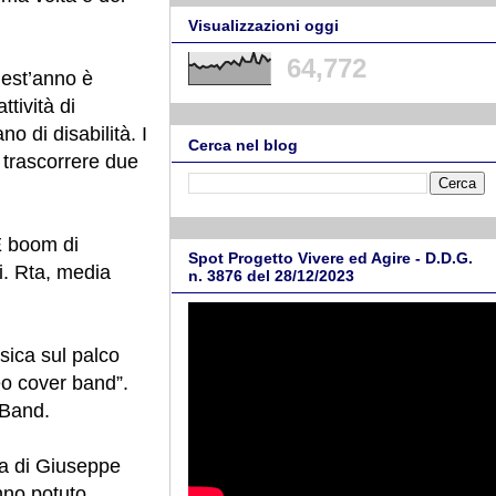
Visualizzazioni oggi
64,772
uest’anno è
tività di
o di disabilità. I
Cerca nel blog
o trascorrere due
E boom di
Spot Progetto Vivere ed Agire - D.D.G.
bi. Rta, media
n. 3876 del 28/12/2023
usica sul palco
eo cover band”.
 Band.
ra di Giuseppe
nno potuto