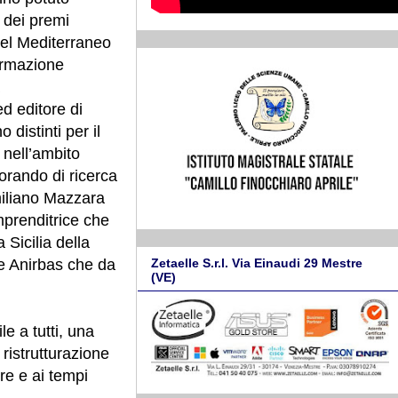
e dei premi
del Mediterraneo
formazione
d editore di
distinti per il
 nell’ambito
orando di ricerca
imiliano Mazzara
mprenditrice che
 Sicilia della
Zetaelle S.r.l. Via Einaudi 29 Mestre
ne Anirbas che da
(VE)
e a tutti, una
 ristrutturazione
re e ai tempi