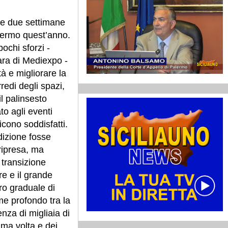
le due settimane
lermo quest’anno.
ochi sforzi -
ra di Mediexpo -
ttà e migliorare la
redi degli spazi,
il palinsesto
to agli eventi
dicono soddisfatti.
dizione fosse
ripresa, ma
transizione
re e il grande
ro graduale di
me profondo tra la
senza di migliaia di
ima volta e dei