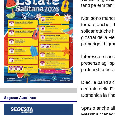
tanti palermitani
Non sono mancate
tornato anche il
solidarietà che h
giostrai della Fi
pomeriggi di gra
Interesse e succ
presenze agli spe
partnership esclu
Dieci le band sic
centrale della F
Domenica la fina
Segesta Autolinee
Spazio anche all
Messina Managme