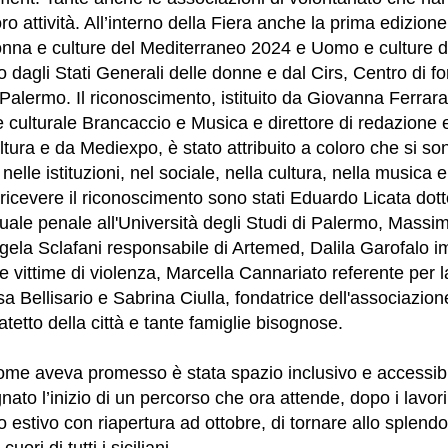
o attività. All’interno della Fiera anche la prima edizion
onna e culture del Mediterraneo 2024 e Uomo e culture 
o dagli Stati Generali delle donne e dal Cirs, Centro di 
 Palermo. Il riconoscimento, istituito da Giovanna Ferrara
e culturale Brancaccio e Musica e direttore di redazione e
ura e da Mediexpo, è stato attribuito a coloro che si sono 
elle istituzioni, nel sociale, nella cultura, nella musica e
 ricevere il riconoscimento sono stati Eduardo Licata dott
ssuale penale all'Università degli Studi di Palermo, Mass
gela Sclafani responsabile di Artemed, Dalila Garofalo i
 vittime di violenza, Marcella Cannariato referente per la
a Bellisario e Sabrina Ciulla, fondatrice dell'associazio
atetto della città e tante famiglie bisognose.
me aveva promesso è stata spazio inclusivo e accessibil
ato l’inizio di un percorso che ora attende, dopo i lavori
o estivo con riapertura ad ottobre, di tornare allo splendo
cuori di tutti i siciliani.