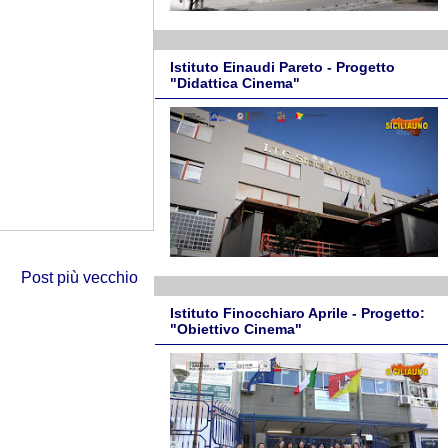
Istituto Einaudi Pareto - Progetto
"Didattica Cinema"
Post più vecchio
Istituto Finocchiaro Aprile - Progetto:
"Obiettivo Cinema"