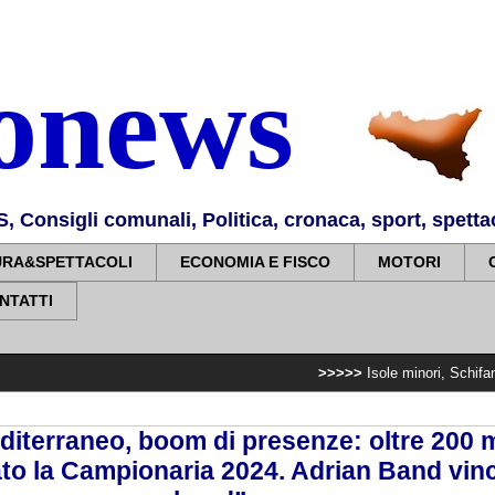
nonews
Consigli comunali, Politica, cronaca, sport, spettaco
URA&SPETTACOLI
ECONOMIA E FISCO
MOTORI
NTATTI
>>>>>
Isole minori, Schifani al viaggio i
editerraneo, boom di presenze: oltre 200 
ato la Campionaria 2024. Adrian Band vinc