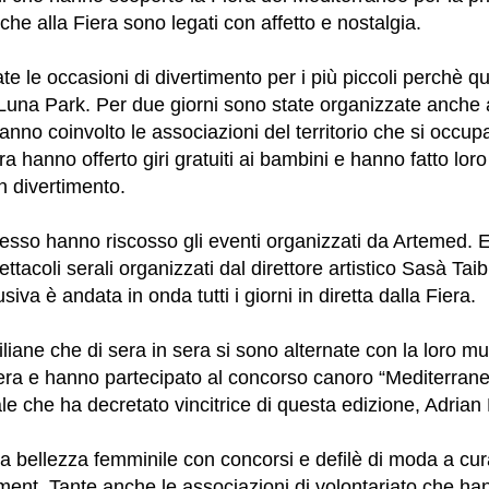
 che alla Fiera sono legati con affetto e nostalgia.
 le occasioni di divertimento per i più piccoli perchè q
 Luna Park. Per due giorni sono state organizzate anche at
anno coinvolto le associazioni del territorio che si occupan
era hanno offerto giri gratuiti ai bambini e hanno fatto lor
n divertimento.
esso hanno riscosso gli eventi organizzati da Artemed. 
ttacoli serali organizzati dal direttore artistico Sasà Tai
siva è andata in onda tutti i giorni in diretta dalla Fiera.
iliane che di sera in sera si sono alternate con la loro m
iera e hanno partecipato al concorso canoro “Mediterran
le che ha decretato vincitrice di questa edizione, Adrian
a bellezza femminile con concorsi e defilè di moda a cu
nt. Tante anche le associazioni di volontariato che ha