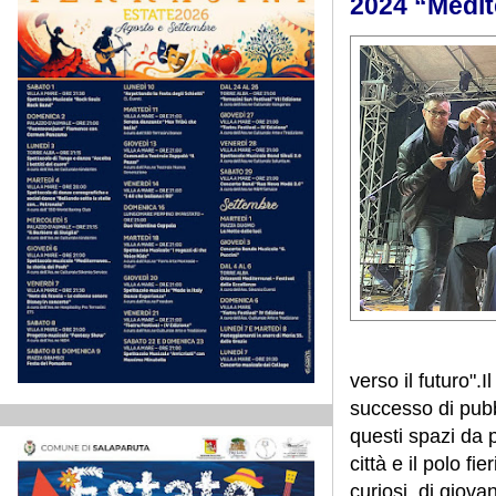
2024 “Medit
verso il futuro".
I
successo di pubb
questi spazi da 
città e il polo fi
curiosi, di giov