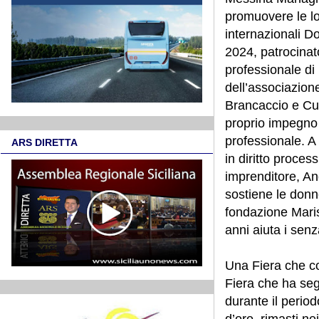
promuovere le lor
internazionali D
2024, patrocinat
professionale di
dell’associazion
Brancaccio e Cult
proprio impegno n
professionale. A
ARS DIRETTA
in diritto proce
imprenditore, An
sostiene le donne
fondazione Maris
anni aiuta i senz
Una Fiera che co
Fiera che ha segn
durante il period
d’oro, rimasti nei 