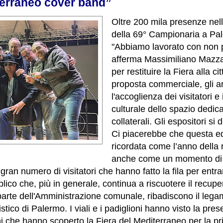
erraneo cover band”
Oltre 200 mila presenze nel
della 69° Campionaria a Pa
"Abbiamo lavorato con non p
afferma Massimiliano Mazza
per restituire la Fiera alla ci
proposta commerciale, gli ar
l'accoglienza dei visitatori e 
culturale dello spazio dedica
collaterali. Gli espositori si 
Ci piacerebbe che questa e
ricordata come l’anno della 
anche come un momento di 
l gran numero di visitatori che hanno fatto la fila per entra
lico che, più in generale, continua a riscuotere il recupe
parte dell'Amministrazione comunale, ribadiscono il lega
eristico di Palermo. I viali e i padiglioni hanno visto la pre
ani che hanno scoperto la Fiera del Mediterraneo per la pr