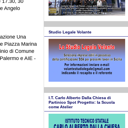
e 17.30, 30
ore Angelo
Studio Legale Volante
ciazione Una
ale Piazza Marina
ocinio di Comune
i Palermo e AIE -
I.T. Carlo Alberto Dalla Chiesa di
Partinico Spot Progetto: la Scuola
come Atelier