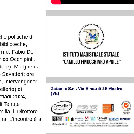
lle politiche di
 biblioteche,
ermo, Fabio Del
ico Occhipinti,
itore), Margherita
 Savatteri; ore
tà, intervengono:
Zetaelle S.r.l. Via Einaudi 29 Mestre
llerio) di
(VE)
stiadi 2024,
di Tenute
lia, il Direttore
ana. L’incontro è a