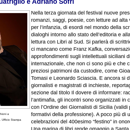
atriglio e Adriano Sofri
Nella terza giornata del festival nuove pres
romanzi, saggi, poesie, con letture ad alta
per l’infanzia, di esordi nel mondo della scri
dialoghi intorno allo stato dell’editoria e a
lettura con Libri al Sud. Si parlerà di scrittri
ci mancano come Franz Kafka, conversazi
approfondimenti sugli intellettuali siciliani d
internazionale, che non ci sono più e che c
preziosi patrimoni da custodire, come Gio
Tomasi e Leonardo Sciascia. E ancora si d
giornalisti e magistrati di inchieste, reporta
sezione dal titolo Il dovere di informare: r
l’antimafia, gli incontri sono organizzati in
con l’Ordine dei Giornalisti di Sicilia (validi 
formativi della professione).
A poco più di 
hioni a
f. Ufficio Stampa
celebrazioni del 400esimo “festino” in ono
Una marina di libri rende omaggio a Santa