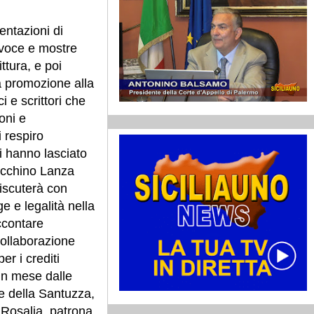
entazioni di
 voce e mostre
ttura, e poi
lla promozione alla
ci e scrittori che
oni e
i respiro
i hanno lasciato
acchino Lanza
iscuterà con
ge e legalità nella
accontare
 collaborazione
per i crediti
un mese dalle
re della Santuzza,
 Rosalia, patrona