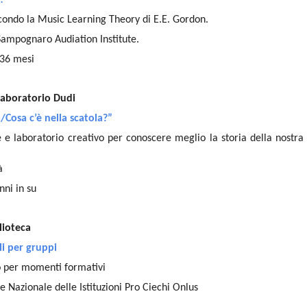
condo la Music Learning Theory di E.E. Gordon.
Sampognaro Audiation Institute.
 36 mesi
Laboratorio Dudi
/Cosa c’è nella scatola?”
e e laboratorio creativo per conoscere meglio la storia della nostr
à
nni in su
lioteca
li per gruppi
o per momenti formativi
e Nazionale delle Istituzioni Pro Ciechi Onlus