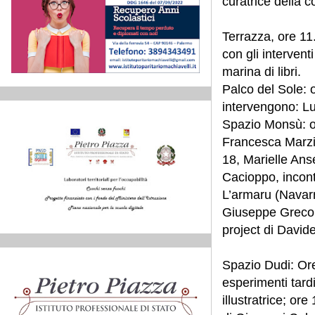
curatrice della 
Terrazza, ore 11.
con gli intervent
marina di libri.
Palco del Sole: 
intervengono: Lu
Spazio Monsù: or
Francesca Marzia
18, Marielle Ans
Cacioppo, incontr
L’armaru (Navarr
Giuseppe Greco.
project di Davi
Spazio Dudi: Ore 
esperimenti tardi
illustratrice; or