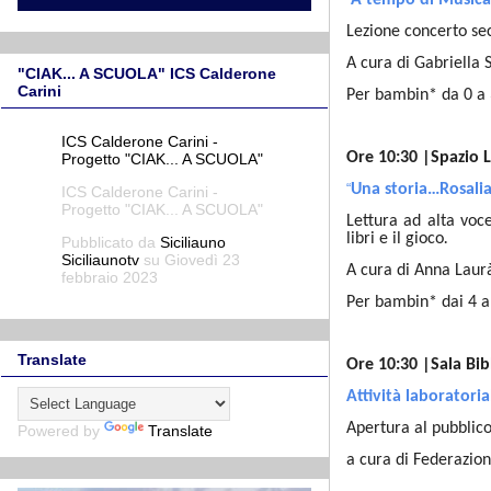
Lezione concerto se
A cura di Gabriella 
"CIAK... A SCUOLA" ICS Calderone
Carini
Per bambin* da 0 a
ICS Calderone Carini -
Ore 10:30 |Spazio 
Progetto "CIAK... A SCUOLA"
“
Una storia…Rosalia
ICS Calderone Carini -
Progetto "CIAK... A SCUOLA"
Lettura ad alta voc
libri e il gioco
.
Pubblicato da
Siciliauno
Siciliaunotv
su Giovedì 23
A cura di Anna Laur
febbraio 2023
Per bambin* dai 4 a
Translate
Ore 10:30 |Sala Bib
Attività laboratoria
Apertura al pubblic
Powered by
Translate
a cura di Federazion