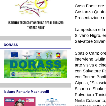
Casa Forst: ore 1
Costanza Quatri
Presentazione dei
Lampedusa e la S
Silvano Nigro, en
Salvatore Silvan
DORASS
Spazio Cam: ore 1
interviene Giuli
arte visiva e cin
con Salvatore Fer
con Tanino Bonifa
Cipolla; “Sciasc
Sicario e Shakes
Istituto Paritario Machiavelli
Polveriera Tunis
Ninfa Colasanto;