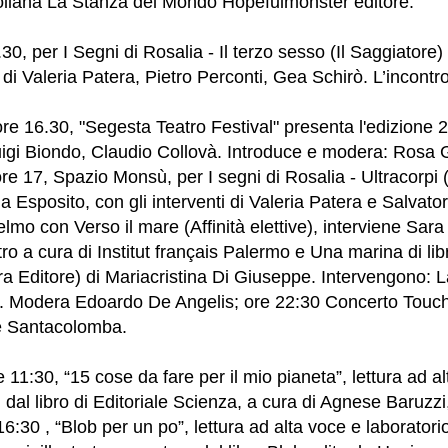
collana La Stanza del Mondo Hopefulmonster editore.
30, per I Segni di Rosalia - Il terzo sesso (Il Saggiatore) 
i di Valeria Patera, Pietro Perconti, Gea Schirò. L’incontr
ore 16.30, "Segesta Teatro Festival" presenta l'edizione 
igi Biondo, Claudio Collovà. Introduce e modera: Rosa Gu
e 17, Spazio Monsù, per I segni di Rosalia - Ultracorpi 
 Esposito, con gli interventi di Valeria Patera e Salvato
elmo con Verso il mare (Affinità elettive), interviene Sar
o a cura di Institut français Palermo e Una marina di libr
a Editore) di Mariacristina Di Giuseppe. Intervengono: L
 Modera Edoardo De Angelis; ore 22:30 Concerto Touc
de Santacolomba.
11:30, “15 cose da fare per il mio pianeta”, lettura ad al
 dal libro di Editoriale Scienza, a cura di Agnese Baruzzi
e 16:30 , “Blob per un po”, lettura ad alta voce e laboratori