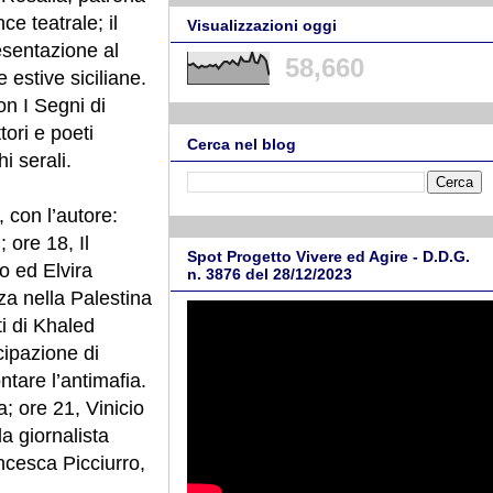
ce teatrale; il
Visualizzazioni oggi
esentazione al
58,660
 estive siciliane.
n I Segni di
tori e poeti
Cerca nel blog
i serali.
 con l’autore:
 ore 18, Il
Spot Progetto Vivere ed Agire - D.D.G.
o ed Elvira
n. 3876 del 28/12/2023
za nella Palestina
ti di Khaled
ipazione di
tare l’antimafia.
; ore 21, Vinicio
la giornalista
cesca Picciurro,