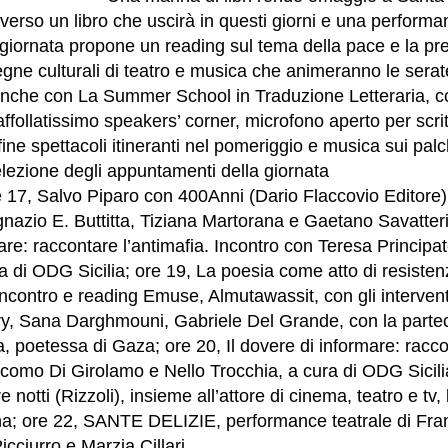
verso un libro che uscirà in questi giorni e una performan
 giornata propone un reading sul tema della pace e la pr
gne culturali di teatro e musica che animeranno le serate
che con La Summer School in Traduzione Letteraria, co
affollatissimo speakers’ corner, microfono aperto per scrit
ine spettacoli itineranti nel pomeriggio e musica sui palch
lezione degli appuntamenti della giornata
 17, Salvo Piparo con 400Anni (Dario Flaccovio Editore),
gnazio E. Buttitta, Tiziana Martorana e Gaetano Savatteri;
are: raccontare l’antimafia. Incontro con Teresa Principat
a di ODG Sicilia; ore 19, La poesia come atto di resisten
, incontro e reading Emuse, Almutawassit, con gli interven
ry, Sana Darghmouni, Gabriele Del Grande, con la partec
, poetessa di Gaza; ore 20, Il dovere di informare: raccon
como Di Girolamo e Nello Trocchia, a cura di ODG Sicilia
 notti (Rizzoli), insieme all’attore di cinema, teatro e tv, 
na; ore 22, SANTE DELIZIE, performance teatrale di Fran
cciurro e Marzia Cillari.