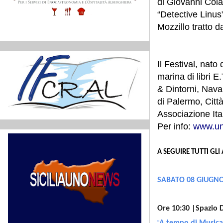
di Giovanni Colan
“Detective Linus”
Mozzillo tratto d
Il Festival, nat
marina di libri 
& Dintorni, Nava
di Palermo, Città
Associazione Ital
Per info:
www.una
A SEGUIRE TUTTI GL
SABATO 08 GIUGN
Ore 10:30 |Spazio 
“
A tempo di Musica