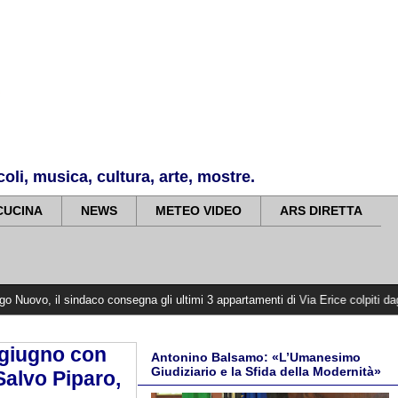
li, musica, cultura, arte, mostre.
CUCINA
NEWS
METEO VIDEO
ARS DIRETTA
o consegna gli ultimi 3 appartamenti di Via Erice colpiti dagli incendi del 2
 giugno con
Antonino Balsamo: «L’Umanesimo
Giudiziario e la Sfida della Modernità»
Salvo Piparo,