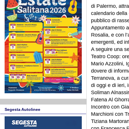
di Palermo, attra
calendario della
pubblico di rasse
Appuntamento an
Rosalia, e con l’
emergenti, ed inf
A seguire una se
Teatro Coop: ore
Mario Azzolini, I
dovere di inform
Terranova, a cur
di oggi e di ieri
Soliman Alnassi
Fatena Al Ghorra
Incontro con Gia
Segesta Autolinee
Marchioni con Tre
Tiziana Martora
con Francesca Pi