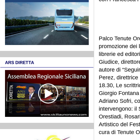
Palco Tenute Ores
promozione dei lib
librerie ed edit
Giudice, diretto
ARS DIRETTA
autore di “Seguir
Perez, direttric
18.30, Le scrittr
Giorgio Fontana 
Adriano Sofri, c
intervengono: il
Orestiadi, Rosari
Artistico del Fes
cura di Tenute O