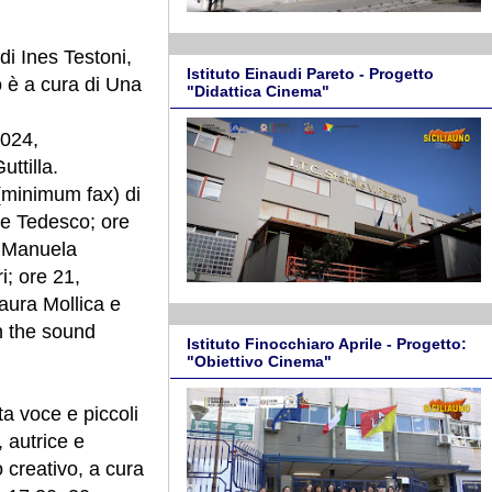
di Ines Testoni,
Istituto Einaudi Pareto - Progetto
o è a cura di Una
"Didattica Cinema"
2024,
ttilla.
(minimum fax) di
re Tedesco; ore
a Manuela
i; ore 21,
aura Mollica e
h the sound
Istituto Finocchiaro Aprile - Progetto:
"Obiettivo Cinema"
ta voce e piccoli
, autrice e
o creativo, a cura