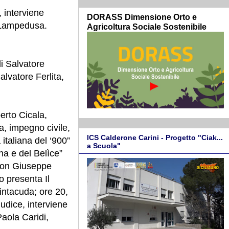
, interviene
DORASS Dimensione Orto e
 Lampedusa.
Agricoltura Sociale Sostenibile
i Salvatore
alvatore Ferlita,
erto Cicala,
a, impegno civile,
ICS Calderone Carini - Progetto "Ciak...
italiana del ‘900”
a Scuola"
ina e del Belìce”
” con Giuseppe
o presenta Il
intacuda; ore 20,
udice, interviene
Paola Caridi,