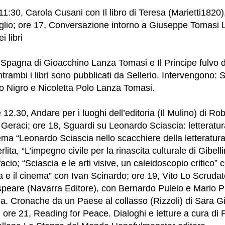
1:30, Carola Cusani con Il libro di Teresa (Marietti1820)
glio; ore 17, Conversazione intorno a Giuseppe Tomasi
 libri
pagna di Gioacchino Lanza Tomasi e Il Principe fulvo d
trambi i libri sono pubblicati da Sellerio. Intervengono: S
o Nigro e Nicoletta Polo Lanza Tomasi.
2.30, Andare per i luoghi dell’editoria (Il Mulino) di Rob
a Geraci; ore 18, Sguardi su Leonardo Sciascia: letteratur
ema “Leonardo Sciascia nello scacchiere della letteratura 
lita, “L’impegno civile per la rinascita culturale di Gibell
cio; “Sciascia e le arti visive, un caleidoscopio critico
ia e il cinema” con Ivan Scinardo; ore 19, Vito Lo Scrudat
peare (Navarra Editore), con Bernardo Puleio e Mario P
ia. Cronache da un Paese al collasso (Rizzoli) di Sara Gi
 ore 21, Reading for Peace. Dialoghi e letture a cura di 