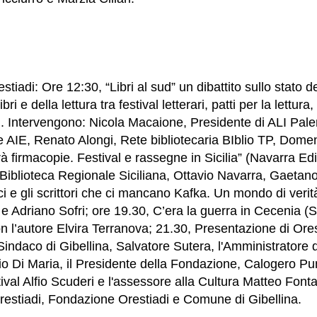
tiadi: Ore 12:30, “Libri al sud” un dibattito sullo stato de
ri e della lettura tra festival letterari, patti per la lettura,
ori. Intervengono: Nicola Macaione, Presidente di ALI Pal
re AIE, Renato Alongi, Rete bibliotecaria BIblio TP, Domen
à firmacopie. Festival e rassegne in Sicilia” (Navarra Ed
e Biblioteca Regionale Siciliana, Ottavio Navarra, Gaetano
ici e gli scrittori che ci mancano Kafka. Un mondo di veri
e Adriano Sofri; ore 19.30, C’era la guerra in Cecenia (Se
on l’autore Elvira Terranova; 21.30, Presentazione di Ore
 Sindaco di Gibellina, Salvatore Sutera, l'Amministratore 
o Di Maria, il Presidente della Fondazione, Calogero Pumi
tival Alfio Scuderi e l'assessore alla Cultura Matteo Font
restiadi, Fondazione Orestiadi e Comune di Gibellina.